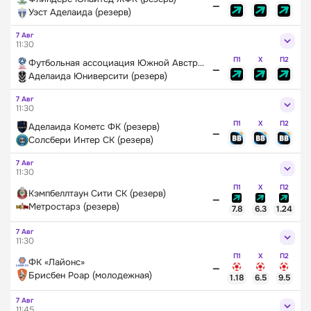
—
Уэст Аделаида (резерв)
7 Авг
11:30
П1
X
П2
Футбольная ассоциация Южной Австралии NTC
—
Аделаида Юниверсити (резерв)
7 Авг
11:30
П1
X
П2
Аделаида Кометс ФК (резерв)
—
Солсбери Интер СК (резерв)
7 Авг
11:30
П1
X
П2
Кэмпбеллтаун Сити СК (резерв)
—
Метростарз (резерв)
7.8
6.3
1.24
7 Авг
11:30
П1
X
П2
ФК «Лайонс»
—
Брисбен Роар (молодежная)
1.18
6.5
9.5
7 Авг
11:45