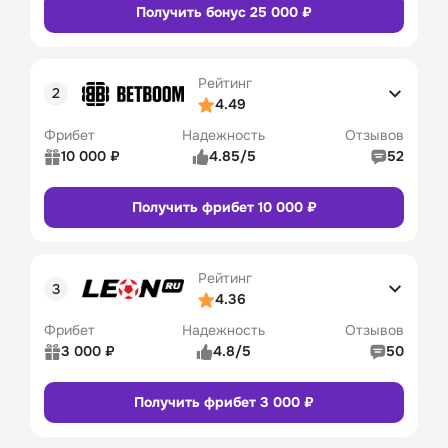
5/5
Получить бонус 25 000 ₽
пользователей
Коэффициенты
5/5
Линия в прематче
4/5
Рейтинг
Линия в лайве
5/5
4.49
Удобство платежей
4/5
Фрибет
Надежность
Отзывов
Служба поддержки
5/5
10 000 ₽
4.85/5
52
Бонусы и акции
5/5
Рейтинг 
5/5
Получить фрибет 10 000 ₽
пользователей
Промокод
Бонусы
Коэффициенты
5/5
22
Линия в прематче
4/5
Рейтинг
Линия в лайве
Сайт
Приложение
5/5
4.36
Удобство платежей
4/5
Фрибет
Надежность
Отзывов
Служба поддержки
4/5
3 000 ₽
4.8/5
50
Бонусы и акции
5/5
Рейтинг 
5/5
Получить фрибет 3 000 ₽
пользователей
Промокод
Бонусы
Коэффициенты
5/5
42