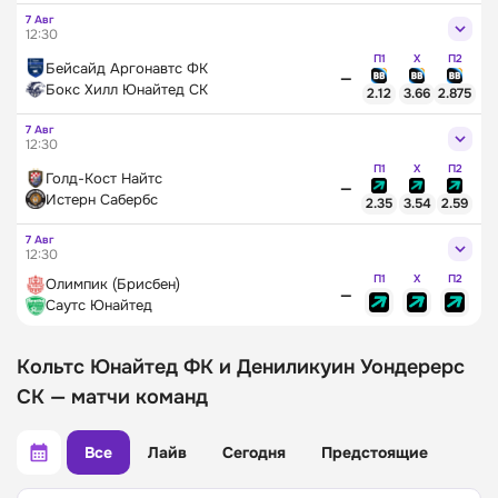
7 Авг
12:30
П1
X
П2
Бейсайд Аргонавтс ФК
—
Бокс Хилл Юнайтед СК
2.12
3.66
2.875
7 Авг
12:30
П1
X
П2
Голд-Кост Найтс
—
Истерн Сабербс
2.35
3.54
2.59
7 Авг
12:30
П1
X
П2
Олимпик (Брисбен)
—
Саутс Юнайтед
Кольтс Юнайтед ФК и Дениликуин Уондерерс
СК — матчи команд
Все
Лайв
Сегодня
Предстоящие