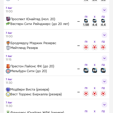
7 Авг
11:00
П1
X
П2
Проспект Юнайтед (мол. 20)
—
Вестерн Сити Рейнджерс (до 20 лет)
1.58
4.4
4.4
7 Авг
11:00
П1
X
П2
Бродмедоу Мэджик Резервс
—
Мейтленд Резерв
7 Авг
11:15
П1
X
П2
Престон Лайонс ФК (до 20)
—
Мельбурн Сити (до 20)
7 Авг
11:30
П1
X
П2
Модбери Виста (резерв)
—
Вест Торренс Биркалла (резерв)
7 Авг
11:30
П1
X
П2
Флиндерс Юнайтед ЖФК (резерв)