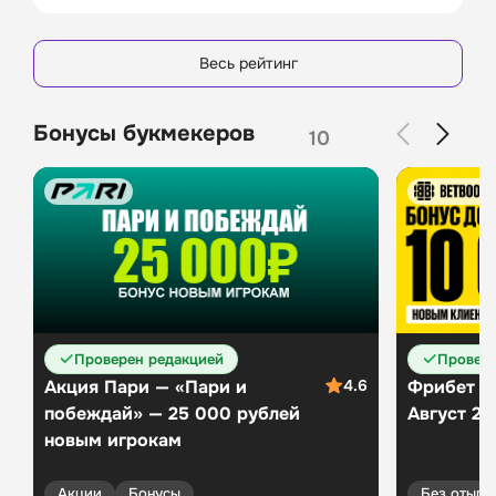
Коэффициенты
3/5
8
Линия в прематче
3/5
Линия в лайве
Сайт
Приложение
4/5
Весь рейтинг
Удобство платежей
4/5
Служба поддержки
4/5
Бонусы букмекеров
10
Бонусы и акции
4/5
Промокод
Бонусы
13
Сайт
Приложение
Проверен редакцией
Провере
Акция Пари — «Пари и
4.6
Фрибет Б
побеждай» — 25 000 рублей
Август 20
новым игрокам
Акции
Бонусы
Без отыгр