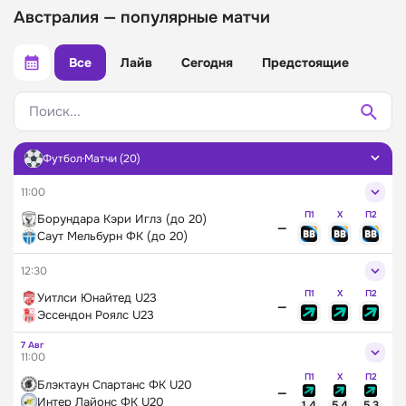
Австралия — популярные матчи
Все
Лайв
Сегодня
Предстоящие
Поиск...
Футбол
Матчи (20)
11:00
П1
X
П2
Борундара Кэри Иглз (до 20)
—
Саут Мельбурн ФК (до 20)
12:30
П1
X
П2
Уитлси Юнайтед U23
—
Эссендон Роялс U23
7 Авг
11:00
П1
X
П2
Блэктаун Спартанс ФК U20
—
Интер Лайонс ФК U20
1.4
5.4
5.3