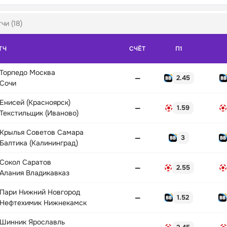
чи (18)
ТЧ
СЧЁТ
П1
Торпедо Москва
—
2.45
Сочи
Енисей (Красноярск)
—
1.59
Текстильщик (Иваново)
Крылья Советов Самара
—
3
Балтика (Калининград)
Сокол Саратов
—
2.55
Алания Владикавказ
Пари Нижний Новгород
—
1.52
Нефтехимик Нижнекамск
Шинник Ярославль