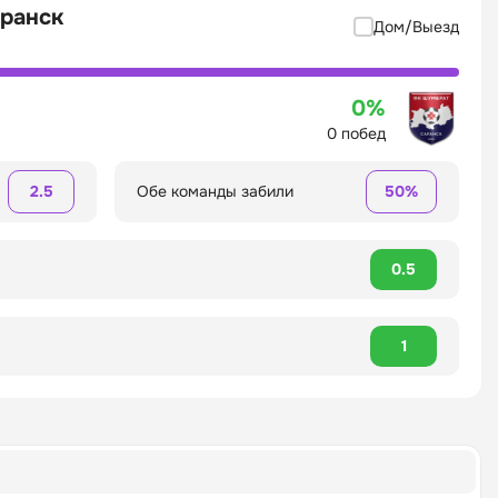
аранск
Дом/Выезд
0%
0 побед
2.5
Обе команды забили
50%
0.5
1