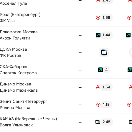
—
2.45
Арсенал Тула
Урал (Екатеринбург)
—
1.58
ФК Уфа
Локомотив Москва
—
1.44
Акрон Тольятти
ЦСКА Москва
—
ФК Ростов
СКА-Хабаровск
—
4
Спартак Кострома
Динамо Москва
—
1.54
Динамо Махачкала
Зенит Санкт-Петербург
—
1.18
Родина Москва
КАМАЗ (Набережные Челны)
—
2.45
Волга Ульяновск