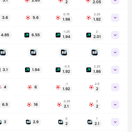
3.1
2.85
2
2.05
0.75
2.25
3.6
5.6
1.96
1.92
-1.25
2
4.85
6.55
1.94
2.01
-0.5
2.25
3.1
1.94
1.92
1.86
-1
2.5
4
6
1.92
2
-2.25
3
6.5
16
2.1
2
0
1
3
2.9
2
2.1