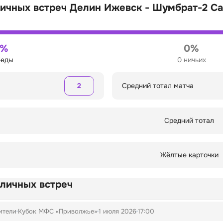
ичных встреч Делин Ижевск - Шумбрат-2 С
0%
0%
беды
0 ничьих
2
Средний тотал матча
Средний тотал
Жёлтые карточки
 личных встреч
ители
Кубок МФС «Приволжье»
1 июля 2026
17:00