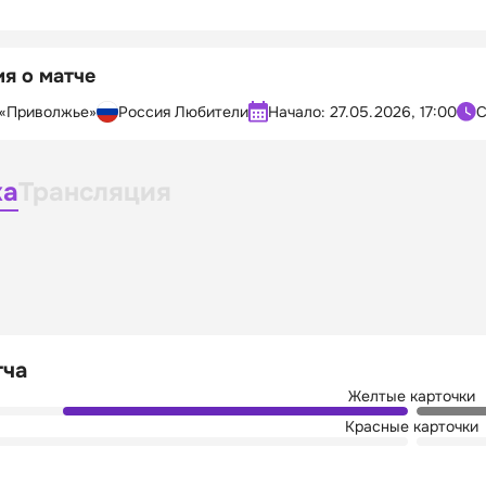
я о матче
«Приволжье»
Россия Любители
Начало:
27.05.2026, 17:00
С
ка
Трансляция
тча
Желтые карточки
Красные карточки