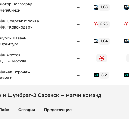
Ротор Волгоград
—
1.68
Челябинск
ФК Спартак Москва
—
2.25
ФК «Краснодар»
Рубин Казань
—
1.84
Оренбург
ФК Ростов
—
ЦСКА Москва
Факел Воронеж
—
3.2
Ахмат
 и Шумбрат-2 Саранск — матчи команд
Лайв
Сегодня
Предстоящие