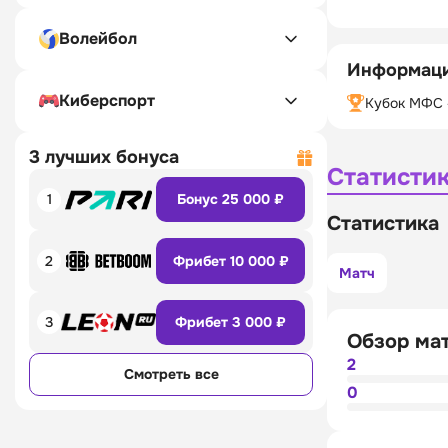
Волейбол
Информаци
Киберспорт
Кубок МФС 
3 лучших бонуса
Статисти
1
Бонус 25 000 ₽
Статистика
2
Фрибет 10 000 ₽
Матч
3
Фрибет 3 000 ₽
Обзор ма
2
Смотреть все
0