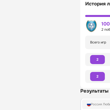
История л
10
2 по
Всего игр
2
2
Результаты
Россия Люб