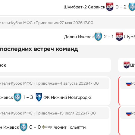
0 – 2
Шумбрат-2 Саранск
ители
Кубок МФС «Приволжье»
27 мая 2026
17:00
2 – 1
Делин Ижевск
Шумб
 последних встреч команд
вск
Ш
ители
Кубок МФС «Приволжье»
4 августа 2026
17:00
Р
1 – 3
Ижевск
ФК Нижний Новгород-2
ители
Кубок МФС «Приволжье»
15 июля 2026
17:00
Р
0 – 0
н Ижевск
Феонит Тольятти