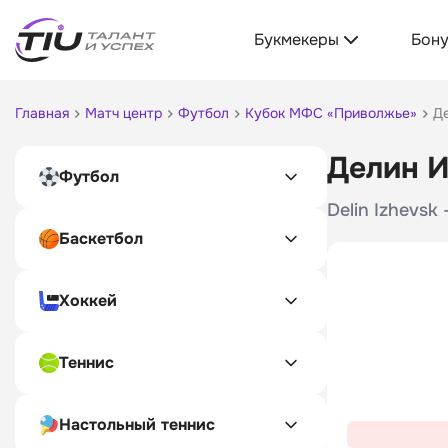
Букмекеры
Бон
Главная
Матч центр
Футбол
Кубок МФС «Приволжье»
Д
Делин И
Футбол
Delin Izhevsk
Баскетбол
Хоккей
Теннис
Настольный теннис