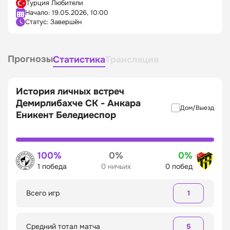
Букмекеры для ставок на киберспорт
НБА
НБА
Baltbet
Турция Любители
Начало:
19.05.2026, 10:00
Букмекеры для профессиональных игроков
Единая Лига ВТБ
Единая Лига ВТБ
24Бет
Статус: Завершён
Букмекеры для ставок на футбол
Евролига
Евролига
WNBA
WNBA
Суперлига
Суперлига
Прогнозы
Статистика
Трансляция
Теннис
Теннис
US Open 2026 ATP
ATP
US Open 2026 WTA
WTA
История личных встреч
Настольный теннис
Cincinnati ATP
Демирлибахче СК - Анкара
Cincinnati WTA
Челленджер
Дом/Выезд
Еникент Беледиеспор
Настольный теннис
Лига Про
Чемпионат мира
Setka Cup
Волейбол
Кубок мира
100%
0%
0%
Чемпионат Европы
Лига Наций
1 победа
0 ничьих
0 побед
WTT Champions Yokohama, MS
Суперлига России
Киберспорт
WTT Champions Yokohama, WS
Europe Smash Sweden, WS
IEM Cologne
Всего игр
1
Europe Smash Sweden, MS
The International
Волейбол
Лига Наций
Средний тотал матча
5