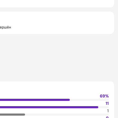
вершён
69%
11
1