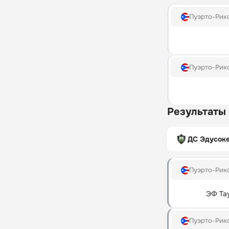
Пуэрто-Рик
Пуэрто-Рик
Результаты
ДС Эдусок
Пуэрто-Рик
ЭФ Та
Пуэрто-Рик