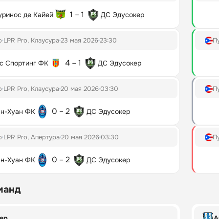
1 – 1
уринос де Кайей
ДС Эдусокер
о
LPR Pro, Клаусура
23 мая 2026
23:30
П
4 – 1
с Спортинг ФК
ДС Эдусокер
о
LPR Pro, Клаусура
20 мая 2026
03:30
П
0 – 2
н-Хуан ФК
ДС Эдусокер
о
LPR Pro, Апертура
20 мая 2026
03:30
П
0 – 2
н-Хуан ФК
ДС Эдусокер
манд
ер
А