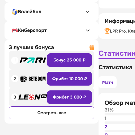
Волейбол
Информаци
Киберспорт
LPR Pro, Кл
3 лучших бонуса
Статисти
1
Бонус 25 000 ₽
Статистика
2
Фрибет 10 000 ₽
Матч
3
Фрибет 3 000 ₽
Обзор ма
31%
Смотреть все
1
2