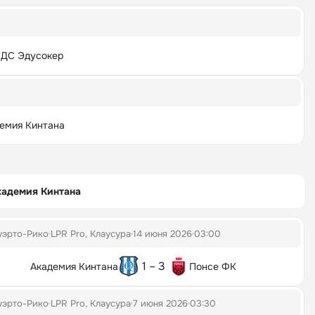
ДС Эдусокер
емия Кинтана
кадемия Кинтана
уэрто-Рико
LPR Pro, Клаусура
14 июня 2026
03:00
1 – 3
Академия Кинтана
Понсе ФК
уэрто-Рико
LPR Pro, Клаусура
7 июня 2026
03:30