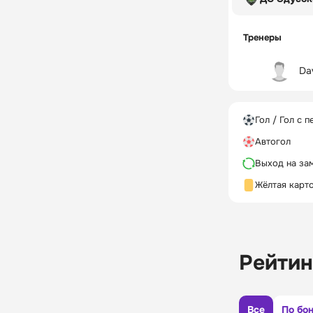
Тренеры
Dav
Гол / Гол с п
Автогол
Выход на за
Жёлтая карт
Рейтин
Все
По бо