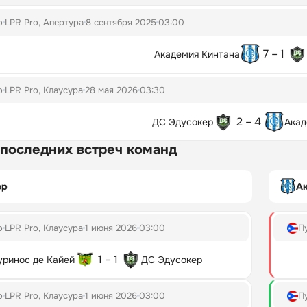
о
LPR Pro, Апертура
8 сентября 2025
03:00
7 – 1
Академия Кинтана
о
LPR Pro, Клаусура
28 мая 2026
03:30
2 – 4
ДС Эдусокер
Акад
 последних встреч команд
ер
А
о
LPR Pro, Клаусура
1 июня 2026
03:00
П
1 – 1
уринос де Кайей
ДС Эдусокер
о
LPR Pro, Клаусура
1 июня 2026
03:00
П