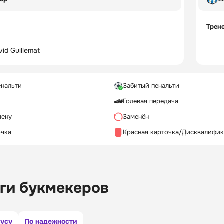
Трен
id Guillemat
енальти
Забитый пенальти
Голевая передача
мену
Заменён
очка
Красная карточка/Дисквалифи
ги букмекеров
нусу
По надежности