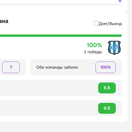
0
ана
Дом/Выезд
100%
2 победы
7
Обе команды забили
100%
5.5
0.5