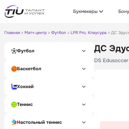
Букмекеры
Бон
Главная
Матч центр
Футбол
LPR Pro, Клаусура
ДС Эдусо
ДС Эдус
Футбол
DS Edusoccer
Баскетбол
Хоккей
Теннис
Настольный теннис