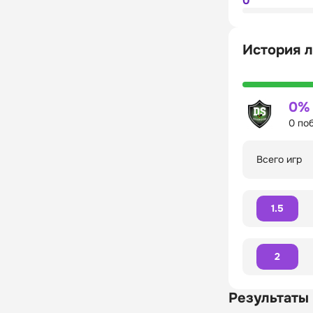
0
История л
0%
0 по
Всего игр
1.5
2
Результаты