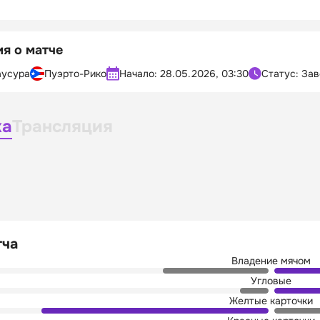
я о матче
аусура
Пуэрто-Рико
Начало:
28.05.2026, 03:30
Статус: За
ка
Трансляция
тча
Владение мячом
Угловые
Желтые карточки