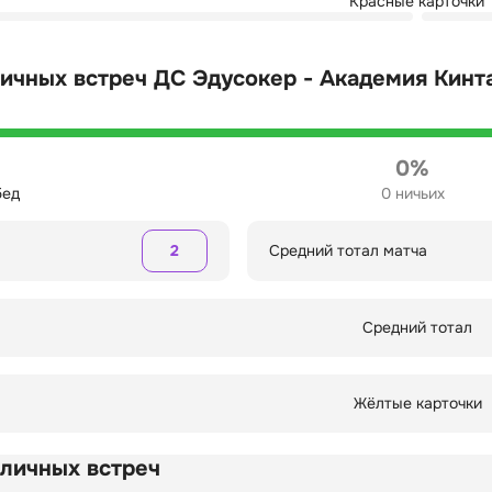
Красные карточки
ичных встреч ДС Эдусокер - Академия Кинт
0%
бед
0 ничьих
2
Средний тотал матча
Средний тотал
Жёлтые карточки
 личных встреч