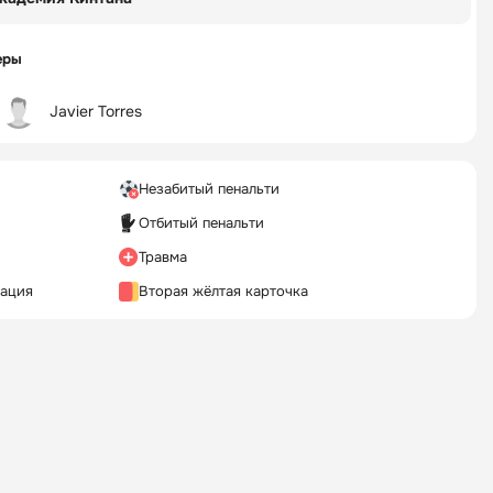
еры
Javier Torres
Незабитый пенальти
Отбитый пенальти
Травма
кация
Вторая жёлтая карточка