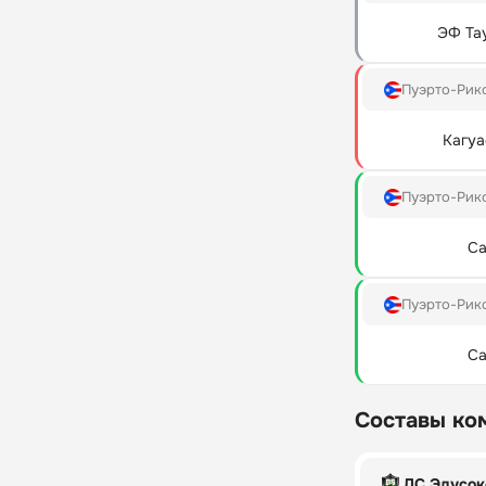
ЭФ Та
Пуэрто-Рик
Кагуа
Пуэрто-Рик
Са
Пуэрто-Рик
Са
Составы ко
ДС Эдусок