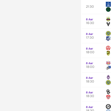
21:30
8 Авг
16:30
8 Авг
17:30
8 Авг
18:00
8 Авг
18:00
8 Авг
18:30
8 Авг
18:30
8 Авг
18:30