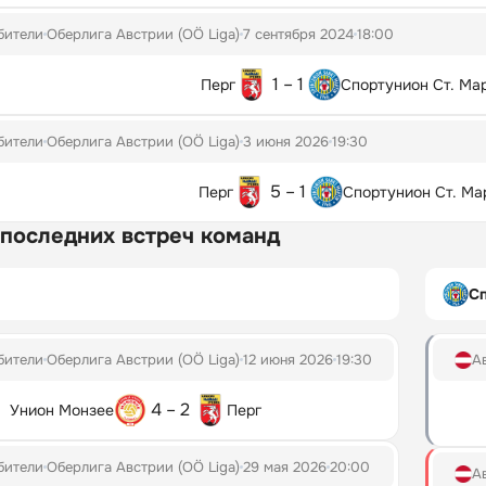
бители
Оберлига Австрии (OÖ Liga)
7 сентября 2024
18:00
1 – 1
Перг
Спортунион Ст. Ма
бители
Оберлига Австрии (OÖ Liga)
3 июня 2026
19:30
5 – 1
Перг
Спортунион Ст. Ма
 последних встреч команд
С
бители
Оберлига Австрии (OÖ Liga)
12 июня 2026
19:30
А
4 – 2
Унион Монзее
Перг
бители
Оберлига Австрии (OÖ Liga)
29 мая 2026
20:00
А