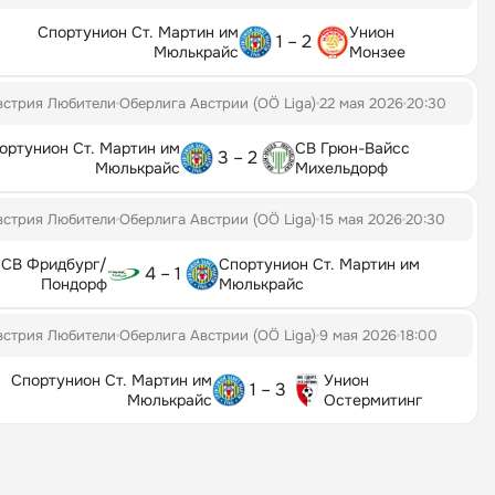
Спортунион Ст. Мартин им
Унион
1 – 2
Мюлькрайс
Монзее
встрия Любители
Оберлига Австрии (OÖ Liga)
22 мая 2026
20:30
ортунион Ст. Мартин им
СВ Грюн-Вайсс
3 – 2
Мюлькрайс
Михельдорф
встрия Любители
Оберлига Австрии (OÖ Liga)
15 мая 2026
20:30
СВ Фридбург/
Спортунион Ст. Мартин им
4 – 1
Пондорф
Мюлькрайс
встрия Любители
Оберлига Австрии (OÖ Liga)
9 мая 2026
18:00
Спортунион Ст. Мартин им
Унион
1 – 3
Мюлькрайс
Остермитинг