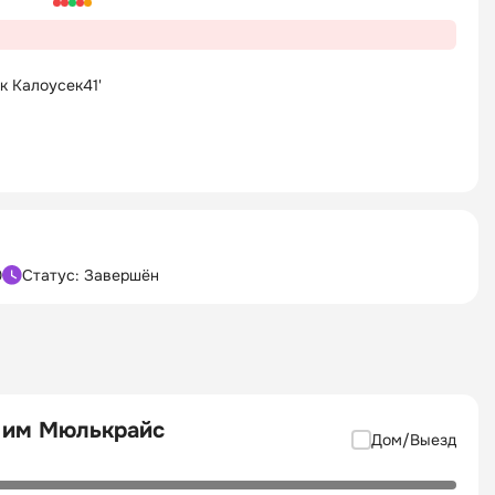
к Калоусек
41'
0
Статус: Завершён
н им Мюлькрайс
Дом/Выезд