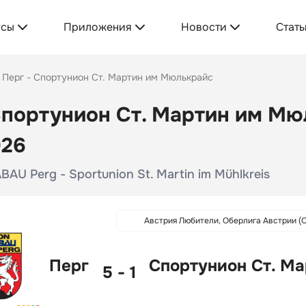
усы
Приложения
Новости
Стать
Перг - Спортунион Ст. Мартин им Мюлькрайс
Спортунион Ст. Мартин им Мю
026
AU Perg - Sportunion St. Martin im Mühlkreis
Австрия Любители, Оберлига Австрии (O
Перг
Спортунион Ст. М
5 - 1