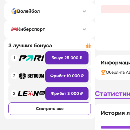
Волейбол
Киберспорт
3 лучших бонуса
1
Бонус 25 000 ₽
Информаци
Оберлига Ав
2
Фрибет 10 000 ₽
Статисти
3
Фрибет 3 000 ₽
Смотреть все
История л