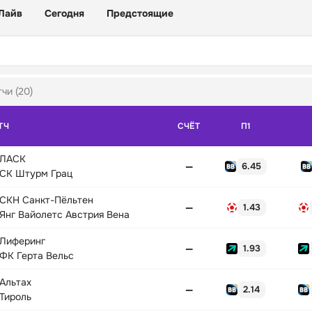
Лайв
Сегодня
Предстоящие
чи (20)
ТЧ
СЧЁТ
П1
ЛАСК
—
6.45
СК Штурм Грац
СКН Санкт-Пёльтен
—
1.43
Янг Вайолетс Австрия Вена
Лиферинг
—
1.93
ФК Герта Вельс
Альтах
—
2.14
Тироль