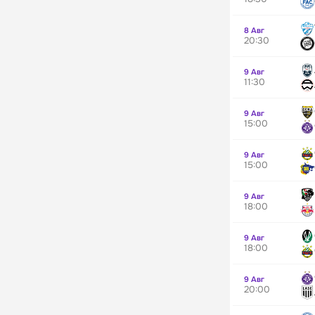
8 Авг
20:30
9 Авг
11:30
9 Авг
15:00
9 Авг
15:00
9 Авг
18:00
9 Авг
18:00
9 Авг
20:00