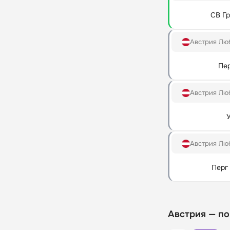
СВ Г
Австрия Лю
Пе
Австрия Лю
Австрия Лю
Перг
Австрия — п