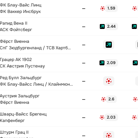
ФК Блау-Вайс Линц
—
1.59
ФК Ваккер Инсбрук
Рапид Вена II
—
2.44
АСК Фойтсберг
Фёрст Виенна
—
СпГ Зюдбургенланд / ТСВ Хартберг
Грацер АК 1902
—
2.09
СК Австрия Лустенау
Ред Булл Зальцбург
—
ФК Блау-Вайсс Линц / Клайнмюнхен
Аустрия Зальцбург
—
2.6
Фёрст Виенна
Шварц-Вайсс Брегенц
—
2.03
Капфенберг
Штурм Грац II
—