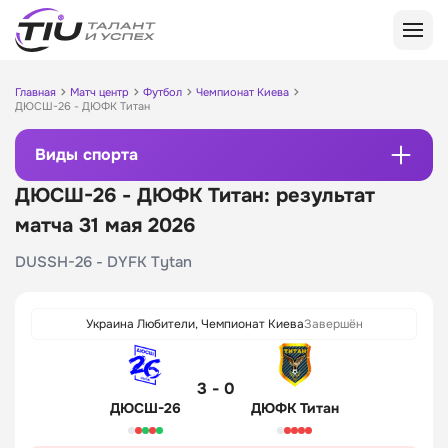
Главная
Матч центр
Футбол
Чемпионат Киева
ДЮСШ-26 - ДЮФК Титан
Популярные БК
Пари
Виды спорта
По букмекеру
БетБум
Леон
Pari
ДЮСШ-26 - ДЮФК Титан: результат
Приложения для Android
Винлайн
BetBoom
матча 31 мая 2026
Фонбет
Leon
Пари
Виды спорта
Марафон
Winline
БетБум
DUSSH-26 - DYFK Tytan
Бетсити
Fonbet
Леон
Баскетбол
Статьи о БК
Мелбет
Лига Ставок
Винлайн
Киберспорт
Winline
Лига Ставок
Марафон
Фонбет
Теннис
Украина Любители, Чемпионат Киева
Завершён
База знаний
По видам спорта
Олимпбет
Бет-М
Марафон
Хоккей
Виды ставок
Тенниси
Baltbet
Бетсити
Футбол
Футбол
3 - 0
Футбол
По видам спорта
Основы ставок
Балтбет
Melbet
Мелбет
Хоккей
ДЮСШ-26
ДЮФК Титан
Евролига
Сервисы
Бет-М
Olimpbet
Лига Ставок
Баскетбол
Футбол
Виды спорта
Кубок России
Беттери
Tennisi
Олимпбет
Теннис
Хоккей