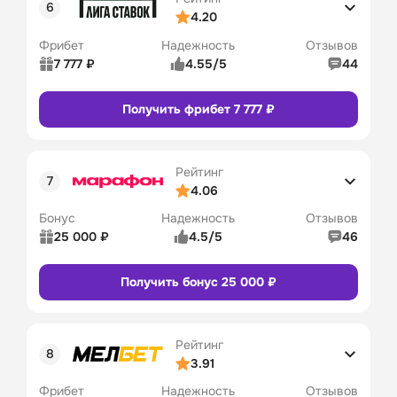
Линия в лайве
Сайт
Приложение
4/5
4.20
Удобство платежей
4/5
Фрибет
Надежность
Отзывов
Служба поддержки
5/5
7 777 ₽
4.55/5
44
Бонусы и акции
4/5
Рейтинг 
5/5
Получить фрибет 7 777 ₽
пользователей
Промокод
Бонусы
Коэффициенты
4/5
10
Линия в прематче
4/5
Рейтинг
Сайт
Приложение
Линия в лайве
4/5
4.06
Удобство платежей
4/5
Бонус
Надежность
Отзывов
Служба поддержки
4/5
25 000 ₽
4.5/5
46
Бонусы и акции
5/5
Рейтинг 
5/5
Получить бонус 25 000 ₽
пользователей
Бонусы
17
Коэффициенты
4/5
Сайт
Приложение
Линия в прематче
4/5
Рейтинг
Линия в лайве
4/5
3.91
Удобство платежей
4/5
Фрибет
Надежность
Отзывов