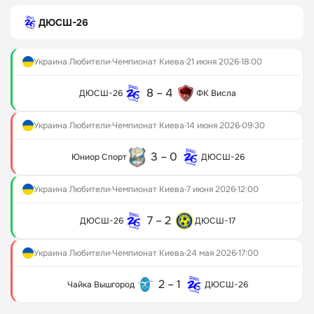
Чемпионат мира
ДЮСШ-26
Суперлига России
Чемпионат Европы
Киберспорт
Украина Любители
Чемпионат Киева
21 июня 2026
18:00
IEM Cologne
The International
8 – 4
ДЮСШ-26
ФК Висла
Esports World Cup Counter Strike
Украина Любители
Чемпионат Киева
14 июня 2026
09:30
3 – 0
Юниор Спорт
ДЮСШ-26
Украина Любители
Чемпионат Киева
7 июня 2026
12:00
7 – 2
ДЮСШ-26
ДЮСШ-17
Украина Любители
Чемпионат Киева
24 мая 2026
17:00
2 – 1
Чайка Вышгород
ДЮСШ-26