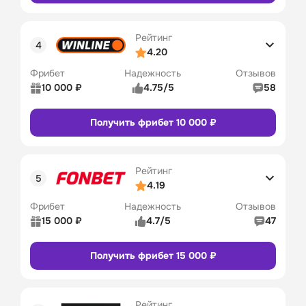
Коэффициенты
5/5
42
Линия в прематче
5/5
Рейтинг
Линия в лайве
Сайт
Приложение
3/5
4.20
Удобство платежей
4/5
Фрибет
Надежность
Отзывов
Служба поддержки
5/5
10 000 ₽
4.75/5
58
Бонусы и акции
4/5
Рейтинг 
5/5
Получить фрибет 10 000 ₽
пользователей
Промокод
Бонусы
Коэффициенты
4/5
34
Линия в прематче
4/5
Рейтинг
Линия в лайве
Сайт
Приложение
4/5
4.19
Удобство платежей
4/5
Фрибет
Надежность
Отзывов
Служба поддержки
4/5
15 000 ₽
4.7/5
47
Бонусы и акции
5/5
Рейтинг 
5/5
Получить фрибет 15 000 ₽
пользователей
Промокод
Бонусы
Коэффициенты
4/5
10
Линия в прематче
4/5
Рейтинг