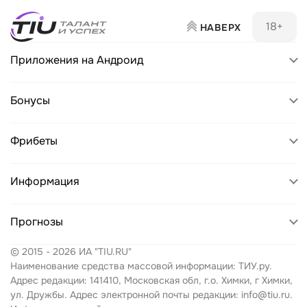
Поиск по матч-центру
18+
НАВЕРХ
Приложения на Андроид
Пари
Бонусы
БетБум
Pari
Фрибеты
Леон
BetBoom
Лига Ставок
Пари
Информация
Leon
Мелбет
БетБум
Winline
Политика конфиденциальности
Прогнозы
Бетсити
Леон
Fonbet
Политика cookies
Марафон
© 2015 - 2026 ИА "TIU.RU"
Винлайн
Прогнозы на спорт
Марафон
Пользовательское соглашение
Наименование средства массовой информации: ТИУ.ру.
Фонбет
Фонбет
Футбол
Адрес редакции: 141410, Московская обл, г.о. Химки, г Химки,
Betcity
Согласие на обработку персональных данных
ул. Дружбы. Адрес электронной почты редакции: info@tiu.ru.
Винлайн
Марафон
Хоккей