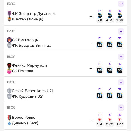
15:30
П1
X
П2
ФК Эпицентр Дунаевцы
—
Шахтёр (Донецк)
7.8
4.75
1.36
15:30
П1
X
П2
СК Вильховцы
—
ФК Брацлав Винница
16:00
П1
X
П2
Феникс Мариуполь
—
СК Полтава
16:00
П1
X
П2
Левый Берег Киев U21
—
ФК Кудровка U21
18:00
П1
X
П2
Верес Ровно
—
Динамо (Киев)
9.4
5.35
1.27