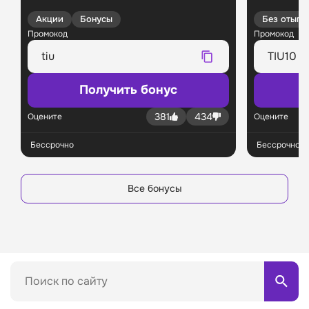
Акции
Бонусы
Без отыгр
Промокод
Промокод
Получить бонус
П
381
434
Оцените
Оцените
Бессрочно
Бессрочно
Все бонусы