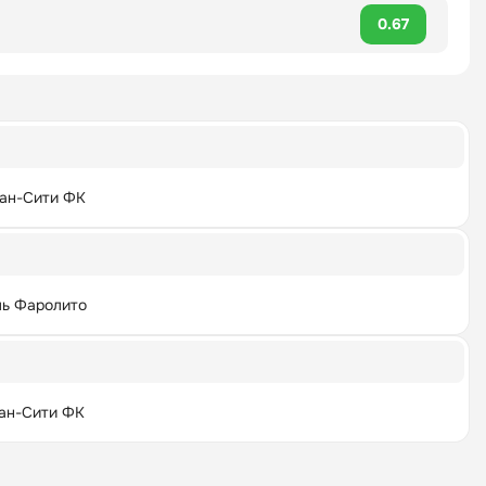
0.67
ан-Сити ФК
ь Фаролито
ан-Сити ФК