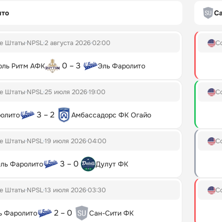
ито
С
е Штаты
NPSL
2 августа 2026
02:00
С
0 – 3
оль Ритм АФК
Эль Фаролито
е Штаты
NPSL
25 июля 2026
19:00
С
3 – 2
олито
Амбассадорс ФК Огайо
е Штаты
NPSL
19 июля 2026
04:00
С
3 – 0
ль Фаролито
Дулут ФК
е Штаты
NPSL
13 июля 2026
03:30
С
2 – 0
ь Фаролито
Сан-Сити ФК