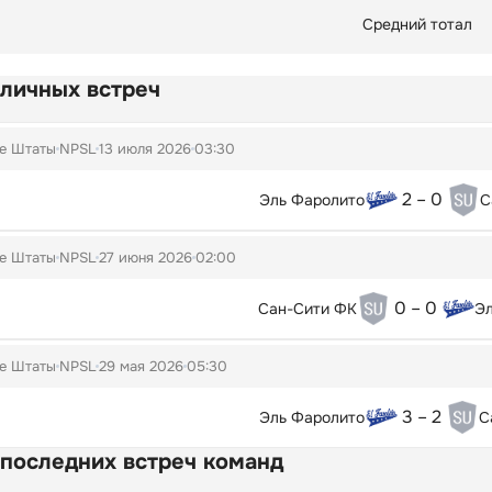
Средний тотал
 личных встреч
е Штаты
NPSL
13 июля 2026
03:30
2 – 0
Эль Фаролито
С
е Штаты
NPSL
27 июня 2026
02:00
0 – 0
Сан-Сити ФК
Эл
е Штаты
NPSL
29 мая 2026
05:30
3 – 2
Эль Фаролито
С
 последних встреч команд