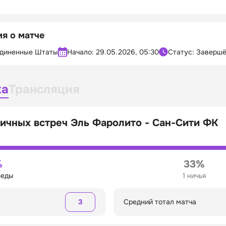
я о матче
диненные Штаты
Начало:
29.05.2026, 05:30
Статус: Заверш
ка
Трансляция
ичных встреч Эль Фаролито - Сан-Сити ФК
%
33%
беды
1 ничья
3
Средний тотал матча