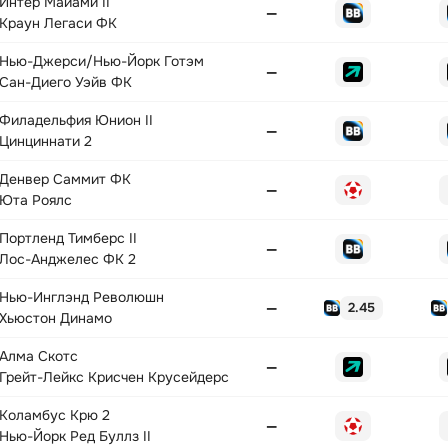
Интер Майами II
—
Краун Легаси ФК
Нью-Джерси/Нью-Йорк Готэм
—
Сан-Диего Уэйв ФК
Филадельфия Юнион II
—
Цинциннати 2
Денвер Саммит ФК
—
Юта Роялс
Портленд Тимберс II
—
Лос-Анджелес ФК 2
Нью-Инглэнд Революшн
—
2.45
Хьюстон Динамо
Алма Скотс
—
Грейт-Лейкс Крисчен Крусейдерс
Коламбус Крю 2
—
Нью-Йорк Ред Буллз II