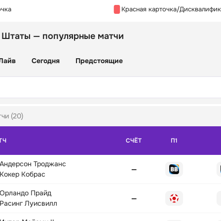
очка
Красная карточка/Дисквалифи
 Штаты — популярные матчи
Лайв
Сегодня
Предстоящие
чи (20)
ТЧ
СЧЁТ
П1
Андерсон Троджанс
—
Кокер Кобрас
Орландо Прайд
—
Расинг Луисвилл