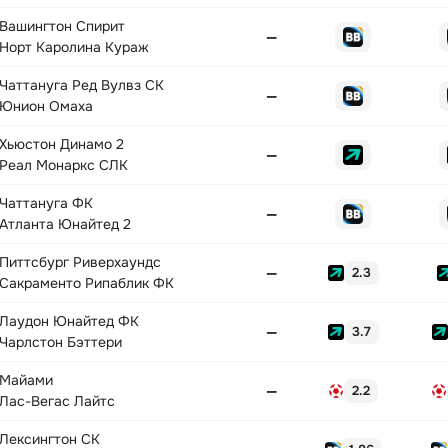
Вашингтон Спирит
—
Норт Каролина Кураж
Чаттануга Ред Вулвз СК
—
Юнион Омаха
Хьюстон Динамо 2
—
Реал Монаркс СЛК
Чаттануга ФК
—
Атланта Юнайтед 2
Питтсбург Риверхаундс
—
2.3
Сакраменто Рипаблик ФК
Лаудон Юнайтед ФК
—
3.7
Чарлстон Бэттери
Майами
—
2.2
Лас-Вегас Лайтс
Лексингтон СК