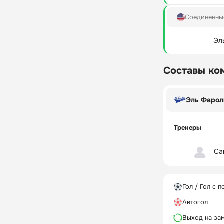
Соединенны
Эл
Составы ко
Эль Фарол
Тренеры
Са
Гол / Гол с п
Автогол
Выход на за