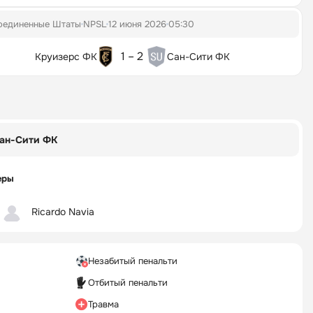
оединенные Штаты
NPSL
12 июня 2026
05:30
1 – 2
Круизерс ФК
Сан-Сити ФК
ан-Сити ФК
еры
Ricardo Navia
Незабитый пенальти
Отбитый пенальти
Травма