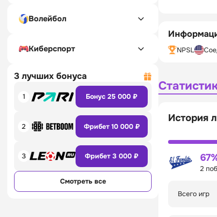
Волейбол
Информаци
Киберспорт
NPSL
Сое
3 лучших бонуса
Статисти
1
Бонус 25 000 ₽
История л
2
Фрибет 10 000 ₽
3
Фрибет 3 000 ₽
67
2 по
Смотреть все
Всего игр