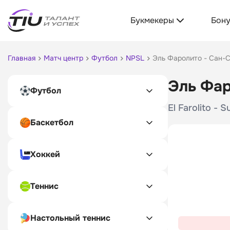
Букмекеры
Бон
Главная
Матч центр
Футбол
NPSL
Эль Фаролито - Сан-
Эль Фар
Футбол
El Farolito - 
Баскетбол
Хоккей
Теннис
Настольный теннис