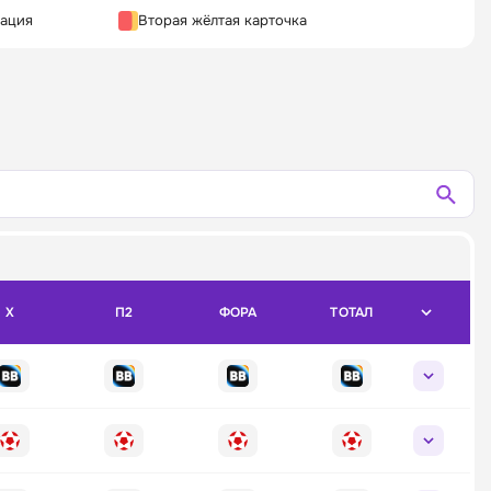
кация
Вторая жёлтая карточка
X
П2
ФОРА
ТОТАЛ