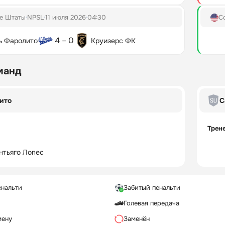
е Штаты
NPSL
11 июля 2026
04:30
С
4 – 0
ь Фаролито
Круизерс ФК
манд
ито
С
Трен
нтьяго Лопес
енальти
Забитый пенальти
Голевая передача
мену
Заменён