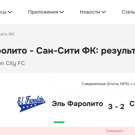
усы
Приложения
Новости
Стать
Сити ФК
олито - Сан-Сити ФК: результ
Sun City FC
Соединенные Штаты, NPSL
За
Эль Фаролито
С
3 - 2
Завершён