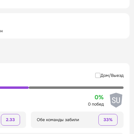
ён
Дом/Выезд
0%
0 побед
2.33
Обе команды забили
33%