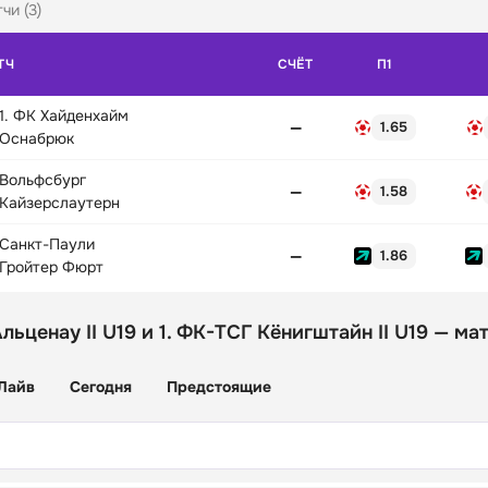
чи (3)
ТЧ
СЧЁТ
П1
1. ФК Хайденхайм
—
1.65
Оснабрюк
Вольфсбург
—
1.58
Кайзерслаутерн
Санкт-Паули
—
1.86
Гройтер Фюрт
льценау II U19 и 1. ФК-ТСГ Кёнигштайн II U19 — ма
Лайв
Сегодня
Предстоящие