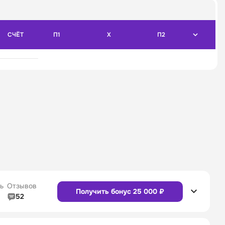
СЧЁТ
П1
X
П2
ь
Отзывов
Получить бонус 25 000 ₽
52
5/5
Линия в прематче
4/5
4/5
Служба поддержки
5/5