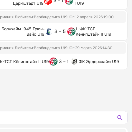
3 – 1
Дармштадт U19
II U19
ермания Любители
Вербандслига U19 Юг
12 апреля 2026
19:00
 Борнхайм 1945 Грюн-
1. ФК-ТСГ
3 – 5
Вайс U19
Кёнигштайн II U19
ермания Любители
Вербандслига U19 Юг
29 марта 2026
14:30
3 – 1
ФК-ТСГ Кёнигштайн II U19
ФК Эддерсхайм U19