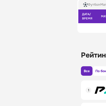
Футбол
Мат
ДАТА/
МА
ВРЕМЯ
Рейтин
Все
По бо
Рейтинг пол
Линия в лай