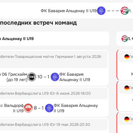
— – —
ФК Бавария Альценау II U19
1
 последних встреч команд
 Альценау II U19
1.
юбители
Товарищеские матчи Германии
1 августа 2026
Г
я 06 Грисхайм
ФК Бавария
10 – 1
(до 19 лет)
Альценау II U19
Г
юбители
Вербандслига U19 Юг
6 июня 2026
18:00
сс Вальдорф
ФК Бавария Альценау
8 – 1
II U19
II U19
Г
юбители
Вербандслига U19 Юг
19 мая 2026
20:30