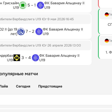
ан Грисхайм
ФК Бавария Альценау II
5 – 1
U19
U19
Г
юбители
Вербандслига U19 Юг
9 мая 2026
16:45
СГ
2 II (до 19
ФК Бавария Альценау II
7 – 2
лет)
U19
Г
юбители
Вербандслига U19 Юг
26 апреля 2026
13:00
1. 
идербах
ФК Бавария Альценау II
3 – 4
U19
U19
популярные матчи
Лайв
Сегодня
Предстоящие