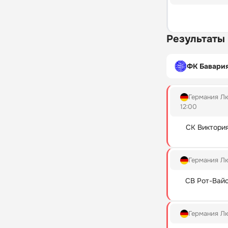
Результаты
ФК Бавария
Германия Л
12:00
СК Виктори
Германия Л
СВ Рот-Вай
Германия Л