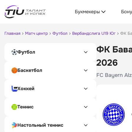
Букмекеры
Бон
Главная
Матч центр
Футбол
Вербандслига U19 Юг
ФК Ба
ФК Бава
Футбол
2026
Баскетбол
FC Bayern Alze
Хоккей
Теннис
Настольный теннис