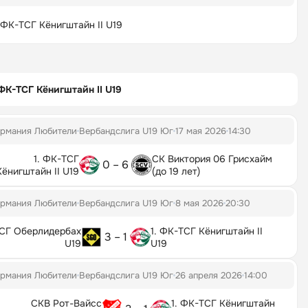
. ФК-ТСГ Кёнигштайн II U19
 ФК-ТСГ Кёнигштайн II U19
ермания Любители
Вербандслига U19 Юг
17 мая 2026
14:30
1. ФК-ТСГ
СК Виктория 06 Грисхайм
0 – 6
Кёнигштайн II U19
(до 19 лет)
ермания Любители
Вербандслига U19 Юг
8 мая 2026
20:30
СГ Оберлидербах
1. ФК-ТСГ Кёнигштайн II
3 – 1
U19
U19
ермания Любители
Вербандслига U19 Юг
26 апреля 2026
14:00
СКВ Рот-Вайсс
1. ФК-ТСГ Кёнигштайн