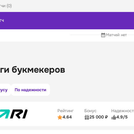
чи (0)
ТЧ
Матчей нет
ги букмекеров
нусу
По надежности
Рейтинг
Бонус
Надежност
4.64
25 000 ₽
4.9/5
ьзователей
5/5
Коэффициенты
ве
5/5
Удобство платежей