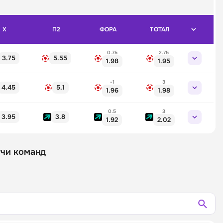
X
П2
ФОРА
ТОТАЛ
0.75
2.75
3.75
5.55
1.98
1.95
-1
3
4.45
5.1
1.96
1.98
0.5
3
3.95
3.8
1.92
2.02
тчи команд