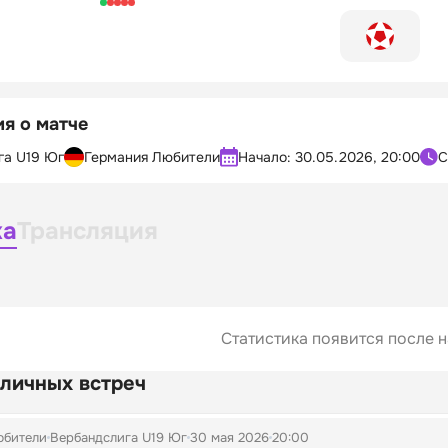
я о матче
га U19 Юг
Германия Любители
Начало:
30.05.2026, 20:00
С
ка
Трансляция
Статистика появится после н
 личных встреч
юбители
Вербандслига U19 Юг
30 мая 2026
20:00