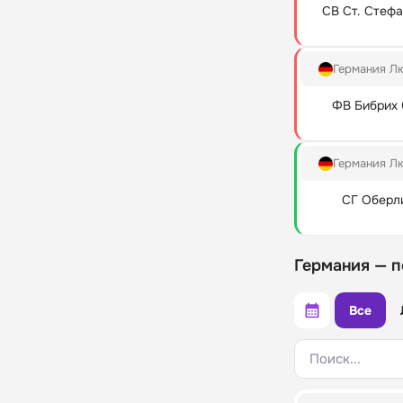
СВ Ст. Стеф
Германия Л
ФВ Бибрих 0
Германия Л
СГ Оберл
Германия — 
Все
Поиск...