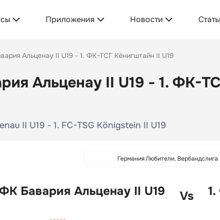
усы
Приложения
Новости
Стать
вария Альценау II U19 - 1. ФК-ТСГ Кёнигштайн II U19
рия Альценау II U19 - 1. ФК-Т
nau II U19 - 1. FC-TSG Königstein II U19
Германия Любители, Вербандслига 
ФК Бавария Альценау II U19
1
Vs