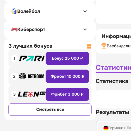
Волейбол
Киберспорт
Информаци
3 лучших бонуса
Вербандсли
1
Бонус 25 000 ₽
Статисти
2
Фрибет 10 000 ₽
Статистика
3
Фрибет 3 000 ₽
Смотреть все
Результаты
Германия Л