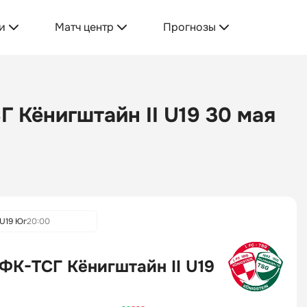
и
Матч центр
Прогнозы
СГ Кёнигштайн II U19 30 мая
U19 Юг
20:00
. ФК-ТСГ Кёнигштайн II U19