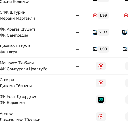
Сиони Болниси
СФК Штурми
—
1.99
Мерани Мартвили
ФК Арагви Душети
—
2.07
ФК Самтредиа
Динамо Батуми
—
1.99
ФК Гагра
Мешахте Ткибули
—
ФК Самгурали Цхалтубо
Спаэри
—
Динамо Тбилиси
ФК Уэст Джорджия
—
ФК Боржоми
Арагви II
—
Локомотиви Тбилиси II