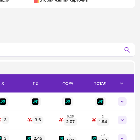
кация
Вторая жёлтая карточка
X
П2
ФОРА
ТОТАЛ
0.25
2
3
3.6
2.07
1.94
0
2.5
3
2.45