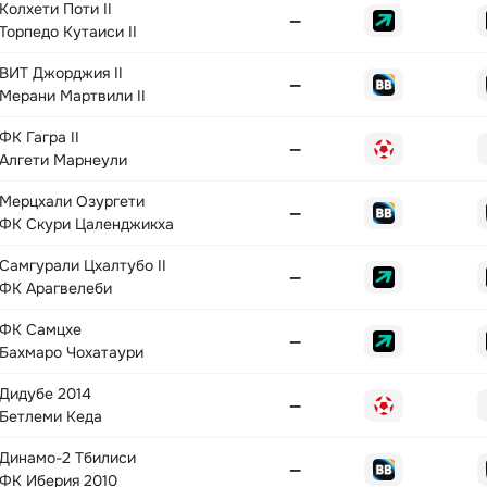
Колхети Поти II
—
Торпедо Кутаиси II
ВИТ Джорджия II
—
Мерани Мартвили II
ФК Гагра II
—
Алгети Марнеули
Мерцхали Озургети
—
ФК Скури Цаленджикха
Самгурали Цхалтубо II
—
ФК Арагвелеби
ФК Самцхе
—
Бахмаро Чохатаури
Дидубе 2014
—
Бетлеми Кеда
Динамо-2 Тбилиси
—
ФК Иберия 2010