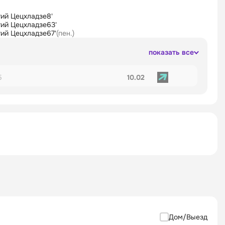
гий Цецхладзе
8'
гий Цецхладзе
63'
гий Цецхладзе
67'
(пен.)
показать все
5
10.02
Дом/Выезд