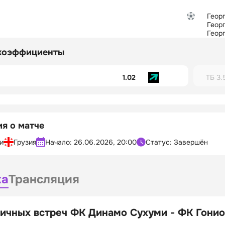
Геор
Геор
Геор
коэффициенты
1.02
ТБ 3.
я о матче
и
Грузия
Начало:
26.06.2026, 20:00
Статус: Завершён
ка
Трансляция
ичных встреч ФК Динамо Сухуми - ФК Гонио