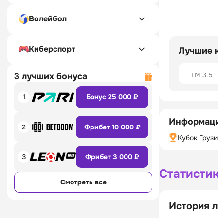
Волейбол
Киберспорт
Лучшие 
ТМ 3.5
3 лучших бонуса
1
Бонус 25 000 ₽
Информаци
2
Фрибет 10 000 ₽
Кубок Грузи
3
Фрибет 3 000 ₽
Статисти
Смотреть все
История л