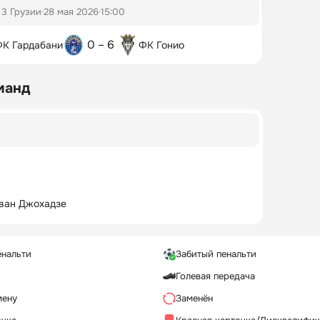
 3 Грузии
28 мая 2026
15:00
0 – 6
К Гардабани
ФК Гонио
манд
ван Джохадзе
енальти
Забитый пенальти
Голевая передача
мену
Заменён