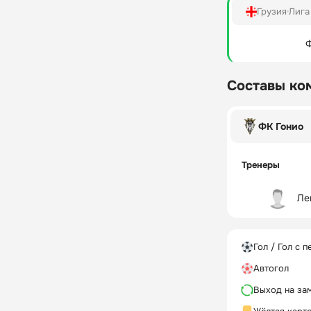
Грузия
Лига
Ф
Составы ко
ФК Гонио
Тренеры
Ле
Гол / Гол с п
Автогол
Выход на за