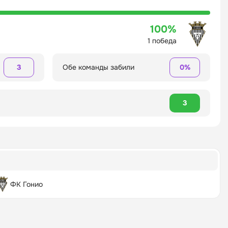
100%
1 победа
3
Обе команды забили
0%
3
ФК Гонио