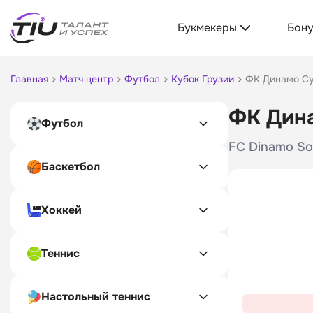
Букмекеры
Бон
Главная
Матч центр
Футбол
Кубок Грузии
ФК Динамо Су
ФК Дина
Футбол
FC Dinamo So
Баскетбол
Хоккей
Теннис
Настольный теннис