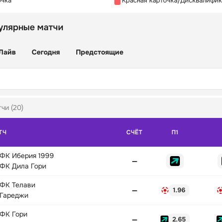
очка
Красная карточка/Дисквалифи
улярные матчи
Лайв
Сегодня
Предстоящие
чи (20)
ТЧ
СЧЁТ
П1
ФК Иберия 1999
—
ФК Дила Гори
ФК Телави
—
1.96
Гареджи
ФК Гори
—
2.65