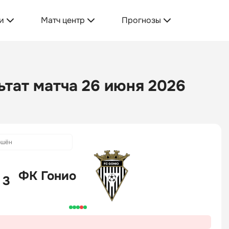
и
Матч центр
Прогнозы
ьтат матча 26 июня 2026
ршён
ФК Гонио
 3