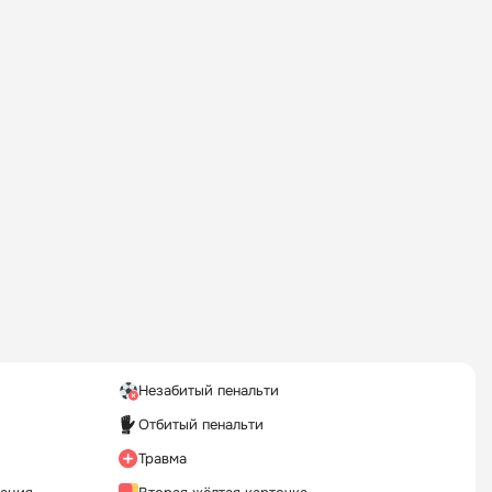
Незабитый пенальти
Отбитый пенальти
Травма