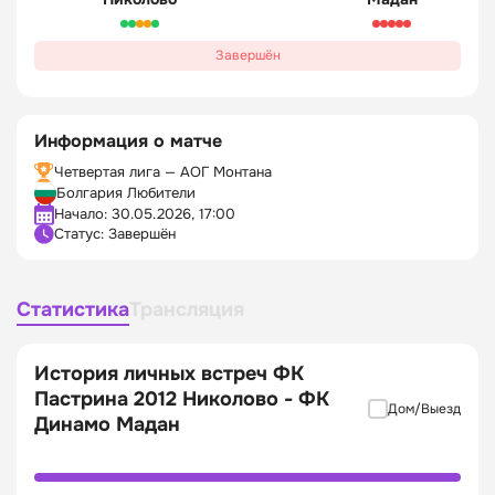
Лига Чемпионов
Зенит
Betcity
Тенниси
Теннис
Настольный теннис
Баскетбол
Лига Европы
Спортбет
Bettery
Балтбет
Футбол
Волейбол
Теннис
Завершён
24bet
Zenit
Беттери
Киберспорт
Настольный теннис
Рейтинги
Футбол
Спортбет
Зенит
Волейбол
Прочие категории
Лучшие букмекеры
РПЛ
24bet
Киберспорт
Информация о матче
Приложения для iOS
Футбол
Легальные букмекерские конторы
Фрибеты
Лига чемпионов
Российские букмекеры
Фрибеты без депозита
АПЛ
РПЛ
Leon
Четвертая лига — АОГ Монтана
БК с мобильным приложением
Фрибет без отыгрыша
Серия А
Лига чемпионов
Zenit
Болгария Любители
Начало:
30.05.2026, 17:00
Надежные букмекеры
Промокод без отыгрыша
Ла Лига
АПЛ
Лига Ставок
Статус: Завершён
БК с гостевым демосчетом
Бонус за регистрацию без отыгрыша
Бундеслига
Серия А
Марафон
БК с большими коэффициентами
Фрибеты сегодня
Лига Европы
Ла Лига
Melbet
БК с минимальными депозитами
Лучшие фрибеты
Лига конференций
Бундеслига
Pari
Статистика
Трансляция
Букмекеры для ставок на американский футбол
Фрибет новым игрокам
Лига наций
Лига Европы
Tennisi
Букмекеры для ставок на бейсбол
Новые БК с фрибетом
Суперкубок УЕФА
Лига конференций
Fonbet
Хоккей
Хоккей
Букмекеры для ставок на гольф
Фрибет 3000
Betcity
История личных встреч ФК
Букмекеры для ставок на автогонки
Акции букмекерских контор при регистрации
КХЛ
КХЛ
BetBoom
Пастрина 2012 Николово - ФК
Дом/Выезд
Букмекеры для ставок на чемпионаты мира и Европы
Промокоды букмекеров
НХЛ
НХЛ
Bettery
Динамо Мадан
Букмекеры для ставок на дартс
Бездепозитные бонусы за регистрацию
АХЛ
АХЛ
Olimpbet
Баскетбол
Баскетбол
Букмекеры для ставок на скачки
Бездепозитные бонусы букмекеров
Winline