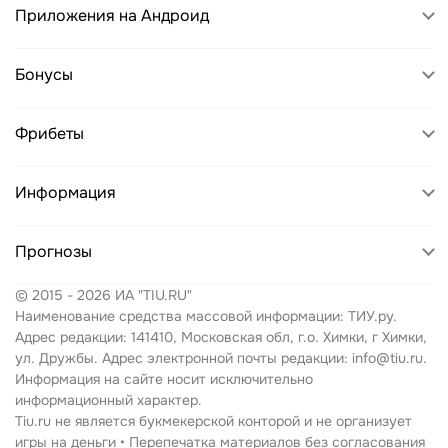
Приложения на Андроид
Пари
Бонусы
БетБум
Pari
Фрибеты
Леон
BetBoom
Лига Ставок
Пари
Информация
Leon
Мелбет
БетБум
Winline
Политика конфиденциальности
Прогнозы
Бетсити
Леон
Fonbet
Политика cookies
Марафон
© 2015 - 2026 ИА "TIU.RU"
Винлайн
Прогнозы на спорт
Марафон
Пользовательское соглашение
Наименование средства массовой информации: ТИУ.ру.
Фонбет
Фонбет
Футбол
Адрес редакции: 141410, Московская обл, г.о. Химки, г Химки,
Betcity
Согласие на обработку персональных данных
ул. Дружбы. Адрес электронной почты редакции: info@tiu.ru.
Винлайн
Марафон
Хоккей
Информация на сайте носит исключительно
Melbet
Контакты
информационный характер.
Бетсити
Баскетбол
Tiu.ru не является букмекерской конторой и не организует
Лига Ставок
Вакансии
игры на деньги • Перепечатка материалов без согласования