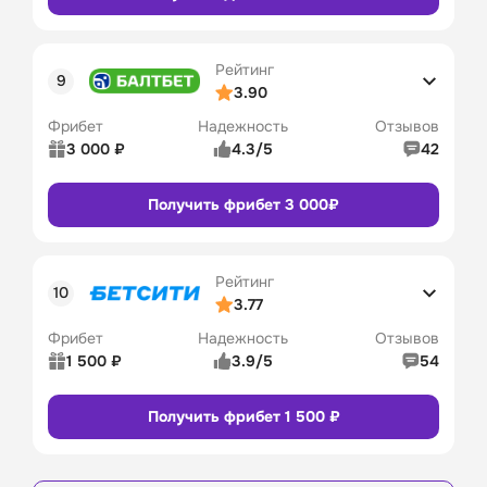
Коэффициенты
4/5
15
Линия в прематче
4/5
Рейтинг
Линия в лайве
Сайт
Приложение
3/5
3.90
Удобство платежей
4/5
Фрибет
Надежность
Отзывов
Служба поддержки
4/5
3 000 ₽
4.3/5
42
Бонусы и акции
4/5
Рейтинг 
5/5
Получить фрибет 3 000₽
пользователей
Промокод
Бонусы
Коэффициенты
4/5
16
Линия в прематче
4/5
Рейтинг
Линия в лайве
Сайт
Приложение
3/5
3.77
Удобство платежей
4/5
Фрибет
Надежность
Отзывов
Служба поддержки
4/5
1 500 ₽
3.9/5
54
Бонусы и акции
4/5
Рейтинг 
5/5
Получить фрибет 1 500 ₽
пользователей
Промокод
Бонусы
Коэффициенты
3/5
8
Линия в прематче
3/5