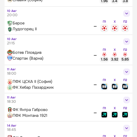
1.96
3.4
3.8
10 Авг
20:00
П1
X
П2
Берое
—
Лудогорец II
10 Авг
21:15
П1
X
П2
Ботев Пловдив
—
Спартак (Варна)
1.56
3.92
5.85
11 Авг
18:00
П1
X
П2
ПФК ЦСКА II (София)
—
ФК Хебар Пазарджик
11 Авг
18:30
П1
X
П2
ФК Янтра Габрово
—
ПФК Монтана 1921
14 Авг
18:45
П1
X
П2