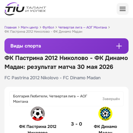
Главная
Матч центр
Футбол
Четвертая лига — АОГ Монтана
ФК Пастрина 2012 Николово - ФК Динамо Мадан
Популярные БК
Пари
Виды спорта
По букмекеру
БетБум
Леон
Pari
ФК Пастрина 2012 Николово - ФК Динамо
Приложения для Android
Винлайн
BetBoom
Мадан: результат матча 30 мая 2026
Фонбет
Leon
Пари
Виды спорта
Марафон
Winline
БетБум
FC Pastrina 2012 Nikolovo - FC Dinamo Madan
Бетсити
Fonbet
Леон
Баскетбол
Статьи о БК
Мелбет
Лига Ставок
Винлайн
Киберспорт
Winline
Лига Ставок
Марафон
Фонбет
Теннис
Болгария Любители, Четвертая лига — АОГ
Завершён
Монтана
База знаний
По видам спорта
Олимпбет
Бет-М
Марафон
Хоккей
Виды ставок
Тенниси
Baltbet
Бетсити
Футбол
Футбол
Футбол
По видам спорта
Основы ставок
Балтбет
Melbet
Мелбет
Хоккей
3 - 0
Евролига
Сервисы
Бет-М
Olimpbet
Лига Ставок
Баскетбол
Футбол
ФК Пастрина 2012
ФК Динамо
Виды спорта
Кубок России
Беттери
Tennisi
Олимпбет
Теннис
Хоккей
Николово
Мадан