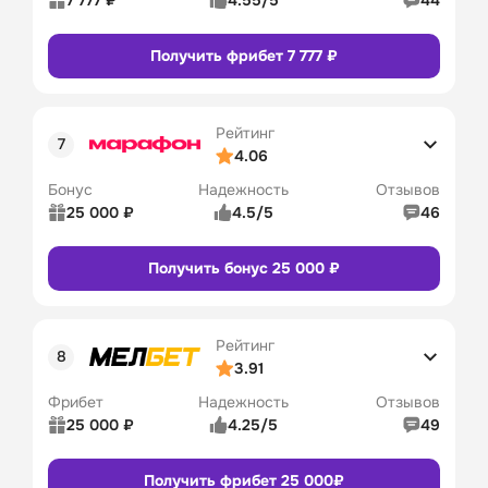
Бонусы и акции
4/5
Рейтинг 
5/5
Получить фрибет 7 777 ₽
пользователей
Промокод
Бонусы
Коэффициенты
4/5
10
Линия в прематче
4/5
Рейтинг
Сайт
Приложение
Линия в лайве
4/5
4.06
Удобство платежей
4/5
Бонус
Надежность
Отзывов
Служба поддержки
4/5
25 000 ₽
4.5/5
46
Бонусы и акции
5/5
Рейтинг 
5/5
Получить бонус 25 000 ₽
пользователей
Бонусы
17
Коэффициенты
4/5
Сайт
Приложение
Линия в прематче
4/5
Рейтинг
Линия в лайве
4/5
3.91
Удобство платежей
4/5
Фрибет
Надежность
Отзывов
Служба поддержки
4/5
25 000 ₽
4.25/5
49
Бонусы и акции
4/5
Рейтинг 
5/5
Получить фрибет 25 000₽
пользователей
Промокод
Бонусы