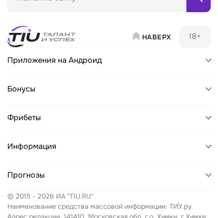
Поиск по матч-центру
18+
НАВЕРХ
Приложения на Андроид
Пари
Бонусы
БетБум
Pari
Фрибеты
Леон
BetBoom
Лига Ставок
Пари
Информация
Leon
Мелбет
БетБум
Winline
Политика конфиденциальности
Прогнозы
Бетсити
Леон
Fonbet
Политика cookies
Марафон
© 2015 - 2026 ИА "TIU.RU"
Винлайн
Прогнозы на спорт
Марафон
Пользовательское соглашение
Наименование средства массовой информации: ТИУ.ру.
Фонбет
Фонбет
Футбол
Адрес редакции: 141410, Московская обл, г.о. Химки, г Химки,