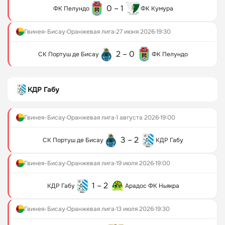
0 – 1
ФК Пелундо
ФК Кумура
Гвинея-Бисау
Оранжевая лига
27 июня 2026
19:30
2 – 0
СК Портуш де Бисау
ФК Пелундо
КДР Габу
Гвинея-Бисау
Оранжевая лига
1 августа 2026
19:00
3 – 2
СК Портуш де Бисау
КДР Габу
Гвинея-Бисау
Оранжевая лига
19 июля 2026
19:00
1 – 2
КДР Габу
Арадос ФК Ньякра
Гвинея-Бисау
Оранжевая лига
13 июля 2026
19:30