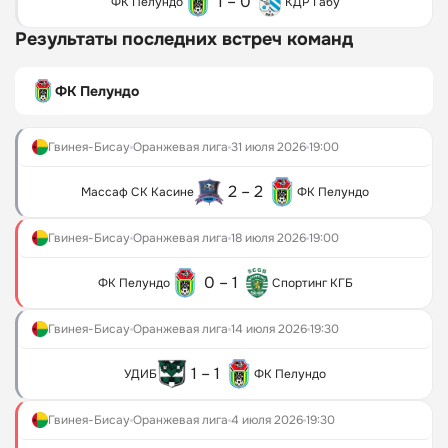
1 – 0
ФК Пелундо
КДР Габу
Чемпионат мира
Результаты последних встреч команд
Суперлига России
Чемпионат Европы
Киберспорт
ФК Пелундо
IEM Cologne
The International
Гвинея-Бисау
Оранжевая лига
31 июля 2026
19:00
Esports World Cup Counter Strike
2 – 2
Массаф СК Касине
ФК Пелундо
Гвинея-Бисау
Оранжевая лига
18 июля 2026
19:00
0 – 1
ФК Пелундо
Спортинг КГБ
Гвинея-Бисау
Оранжевая лига
14 июля 2026
19:30
1 – 1
УДИБ
ФК Пелундо
Гвинея-Бисау
Оранжевая лига
4 июля 2026
19:30