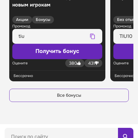
новым игрокам
Акции
Бонусы
Без отыгр
Промокод
Промокод
Получить бонус
П
380
431
Оцените
Оцените
Бессрочно
Бессрочно
Все бонусы