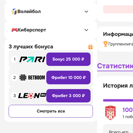
Волейбол
Киберспорт
Информаци
Группенлиг
3 лучших бонуса
1
Бонус 25 000 ₽
Статисти
2
Фрибет 10 000 ₽
История 
3
Фрибет 3 000 ₽
10
Смотреть все
1 по
Всего игр