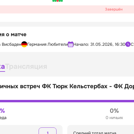
Завершён
я о матче
а Висбаден
Германия Любители
Начало:
31.05.2026, 16:30
С
ка
Трансляция
личных встреч ФК Тюрк Кельстербах - ФК Д
0%
0%
беда
0 ничьих
1
Средний тотал матча