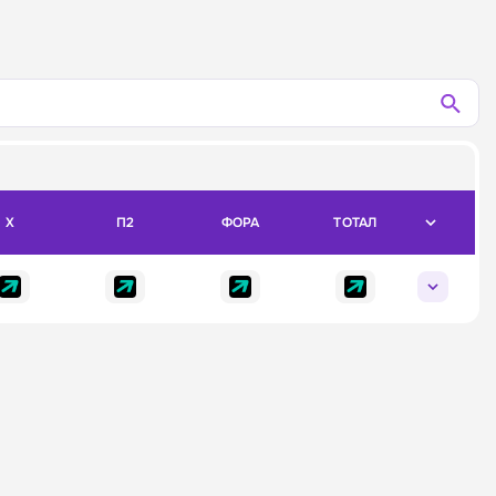
X
П2
ФОРА
ТОТАЛ