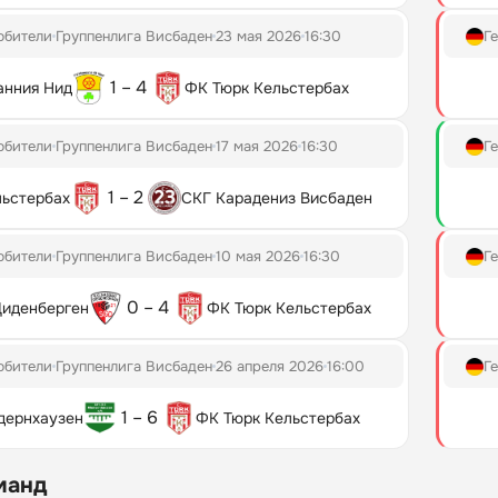
юбители
Группенлига Висбаден
23 мая 2026
16:30
Г
1 – 4
нния Нид
ФК Тюрк Кельстербах
юбители
Группенлига Висбаден
17 мая 2026
16:30
Г
1 – 2
льстербах
СКГ Карадениз Висбаден
юбители
Группенлига Висбаден
10 мая 2026
16:30
Г
0 – 4
Диденберген
ФК Тюрк Кельстербах
юбители
Группенлига Висбаден
26 апреля 2026
16:00
Г
1 – 6
дернхаузен
ФК Тюрк Кельстербах
манд