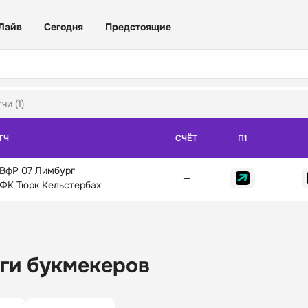
Лайв
Сегодня
Предстоящие
чи (1)
ТЧ
СЧЁТ
П1
ВфР 07 Лимбург
—
ФК Тюрк Кельстербах
ги букмекеров