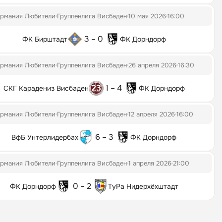
ермания Любители
Группенлига Висбаден
10 мая 2026
16:00
3 – 0
ФК Бирштадт
ФК Дорндорф
ермания Любители
Группенлига Висбаден
26 апреля 2026
16:30
1 – 4
СКГ Карадениз Висбаден
ФК Дорндорф
ермания Любители
Группенлига Висбаден
12 апреля 2026
16:00
6 – 3
ВфБ Унтерлидербах
ФК Дорндорф
ермания Любители
Группенлига Висбаден
1 апреля 2026
21:00
0 – 2
ФК Дорндорф
ТуРа Нидерхёхштадт