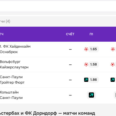
чи (4)
ТЧ
СЧЁТ
П1
1. ФК Хайденхайм
—
1.65
Оснабрюк
Вольфсбург
—
1.58
Кайзерслаутерн
Санкт-Паули
—
1.86
Гройтер Фюрт
Хольштайн
—
Санкт-Паули
ьстербах и ФК Дорндорф — матчи команд