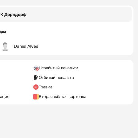
К Дорндорф
еры
Daniel Alves
Незабитый пенальти
Отбитый пенальти
Травма
кация
Вторая жёлтая карточка