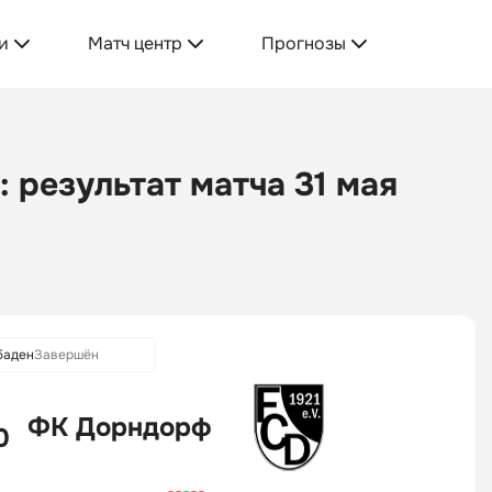
и
Матч центр
Прогнозы
 результат матча 31 мая
баден
Завершён
ФК Дорндорф
0