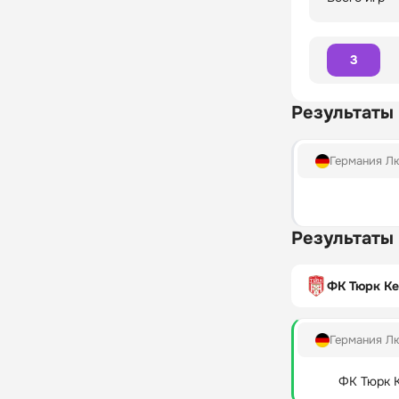
3
Результаты
Германия Л
Результаты
ФК Тюрк Ке
Германия Л
ФК Тюрк 