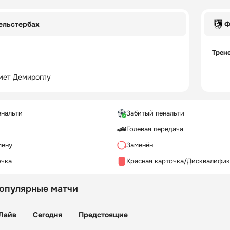
ельстербах
Ф
Трен
мет Демироглу
енальти
Забитый пенальти
Голевая передача
мену
Заменён
очка
Красная карточка/Дисквалифи
популярные матчи
Лайв
Сегодня
Предстоящие