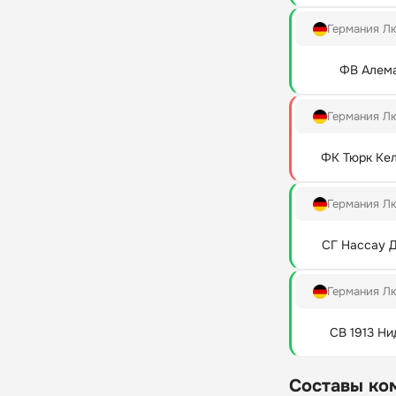
Германия Л
ФВ Алема
Германия Л
ФК Тюрк Ке
Германия Л
СГ Нассау 
Германия Л
СВ 1913 Ни
Составы ко