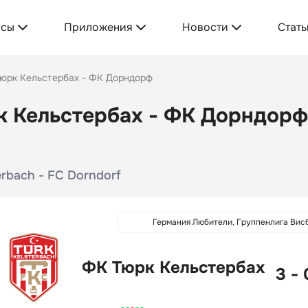
усы
Приложения
Новости
Стать
юрк Кельстербах - ФК Дорндорф
 Кельстербах - ФК Дорндорф:
erbach - FC Dorndorf
Германия Любители, Группенлига Вис
ФК Тюрк Кельстербах
3 - 