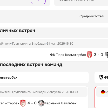
Средний тотал
 личных встреч
юбители
Группенлига Висбаден
31 мая 2026
16:30
3 – 0
ФК Тюрк Кельстербах
 последних встреч команд
льстербах
Ф
юбители
Группенлига Висбаден
2 августа 2026
16:30
Г
4 – 0
Кельстербах
Германия Вайльбах