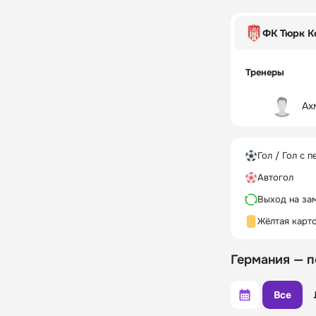
ФК Тюрк К
Тренеры
Ах
Гол / Гол с п
Автогол
Выход на за
Жёлтая карт
Германия — 
Все