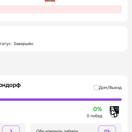
татус: Завершён
орндорф
Дом/Выезд
0%
0 побед
3
Обе команды забили
0%