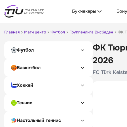
Букмекеры
Бон
Главная
Матч центр
Футбол
Группенлига Висбаден
ФК Т
ФК Тюрк
Футбол
2026
Баскетбол
FC Türk Kelst
Хоккей
Теннис
Настольный теннис