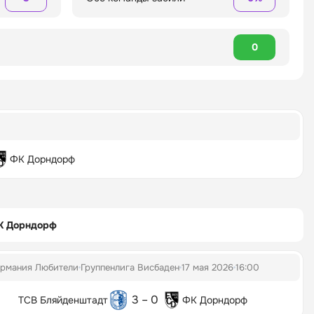
0
ФК Дорндорф
К Дорндорф
ермания Любители
Группенлига Висбаден
17 мая 2026
16:00
3 – 0
ТСВ Бляйденштадт
ФК Дорндорф