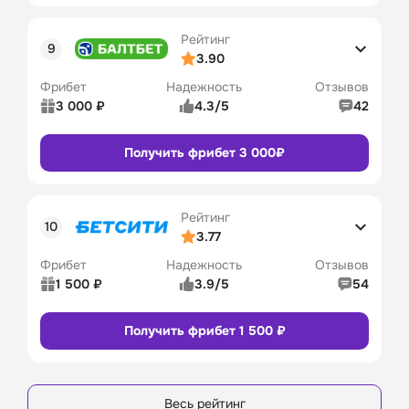
15
Линия в прематче
4/5
Рейтинг
Линия в лайве
Сайт
Приложение
3/5
3.90
Удобство платежей
4/5
Фрибет
Надежность
Отзывов
Служба поддержки
4/5
3 000 ₽
4.3/5
42
Бонусы и акции
4/5
Рейтинг 
5/5
Получить фрибет 3 000₽
пользователей
Промокод
Бонусы
Коэффициенты
4/5
16
Линия в прематче
4/5
Рейтинг
Линия в лайве
Сайт
Приложение
3/5
3.77
Удобство платежей
4/5
Фрибет
Надежность
Отзывов
Служба поддержки
4/5
1 500 ₽
3.9/5
54
Бонусы и акции
4/5
Рейтинг 
5/5
Получить фрибет 1 500 ₽
пользователей
Промокод
Бонусы
Коэффициенты
3/5
8
Линия в прематче
3/5
Линия в лайве
Сайт
Приложение
4/5
Весь рейтинг