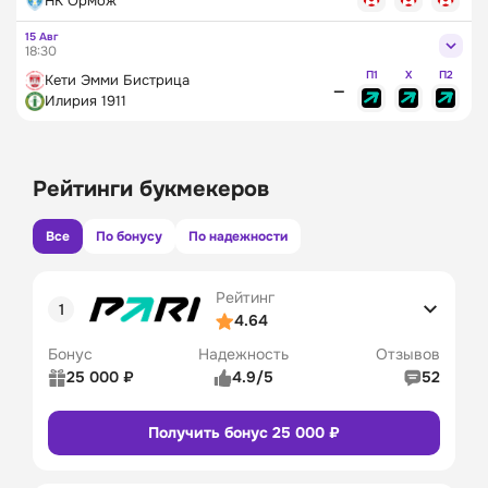
НК Ормож
15 Авг
18:30
П1
X
П2
Кети Эмми Бистрица
—
Илирия 1911
Рейтинги букмекеров
Все
По бонусу
По надежности
Рейтинг
4.64
Бонус
Надежность
Отзывов
25 000 ₽
4.9/5
52
Рейтинг 
5/5
Получить бонус 25 000 ₽
пользователей
Коэффициенты
5/5