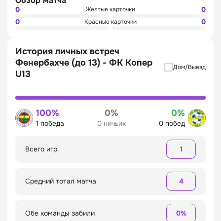
Обзор матча
Букмекеры для ставок на киберспорт
НБА
НБА
Baltbet
0
0
Желтые карточки
Букмекеры для профессиональных игроков
Единая Лига ВТБ
Единая Лига ВТБ
24Бет
0
0
Красные карточки
Букмекеры для ставок на футбол
Евролига
Евролига
WNBA
WNBA
Суперлига
Суперлига
История личных встреч
Теннис
Теннис
Фенербахче (до 13) - ФК Копер
Дом/Выезд
US Open 2026 ATP
ATP
U13
US Open 2026 WTA
WTA
Настольный теннис
Cincinnati ATP
Cincinnati WTA
Челленджер
100%
0%
0%
Настольный теннис
Лига Про
1 победа
0 ничьих
0 побед
Чемпионат мира
Setka Cup
Волейбол
Кубок мира
Чемпионат Европы
Лига Наций
Всего игр
1
WTT Champions Yokohama, MS
Суперлига России
Киберспорт
WTT Champions Yokohama, WS
Средний тотал матча
4
Europe Smash Sweden, WS
IEM Cologne
Europe Smash Sweden, MS
The International
Волейбол
Обе команды забили
0%
Лига Наций