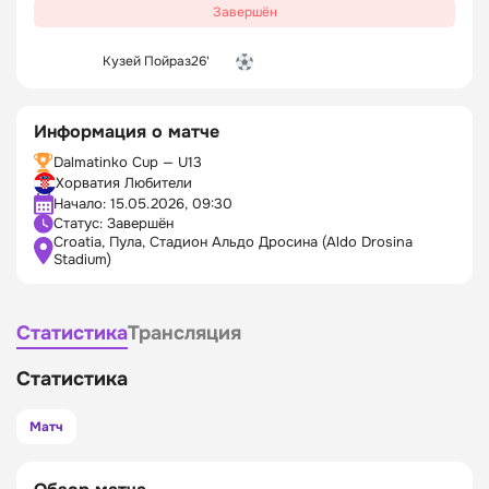
Завершён
Лига Чемпионов
Зенит
Betcity
Тенниси
Теннис
Настольный теннис
Баскетбол
Лига Европы
Спортбет
Bettery
Балтбет
Футбол
Волейбол
Теннис
Кузей Пойраз
26'
24bet
Zenit
Беттери
Киберспорт
Настольный теннис
Рейтинги
Футбол
Спортбет
Зенит
Волейбол
Прочие категории
Лучшие букмекеры
РПЛ
24bet
Киберспорт
Информация о матче
Приложения для iOS
Футбол
Легальные букмекерские конторы
Фрибеты
Лига чемпионов
Dalmatinko Cup — U13
Российские букмекеры
Фрибеты без депозита
АПЛ
РПЛ
Leon
Хорватия Любители
БК с мобильным приложением
Фрибет без отыгрыша
Серия А
Лига чемпионов
Zenit
Начало:
15.05.2026, 09:30
Надежные букмекеры
Промокод без отыгрыша
Ла Лига
АПЛ
Лига Ставок
Статус: Завершён
БК с гостевым демосчетом
Бонус за регистрацию без отыгрыша
Бундеслига
Серия А
Марафон
Croatia, Пула, Стадион Альдо Дросина (Aldo Drosina
Stadium)
БК с большими коэффициентами
Фрибеты сегодня
Лига Европы
Ла Лига
Melbet
БК с минимальными депозитами
Лучшие фрибеты
Лига конференций
Бундеслига
Pari
Букмекеры для ставок на американский футбол
Фрибет новым игрокам
Лига наций
Лига Европы
Tennisi
Статистика
Трансляция
Букмекеры для ставок на бейсбол
Новые БК с фрибетом
Суперкубок УЕФА
Лига конференций
Fonbet
Хоккей
Хоккей
Букмекеры для ставок на гольф
Фрибет 3000
Betcity
Статистика
Букмекеры для ставок на автогонки
Акции букмекерских контор при регистрации
КХЛ
КХЛ
BetBoom
Букмекеры для ставок на чемпионаты мира и Европы
Промокоды букмекеров
НХЛ
НХЛ
Bettery
Матч
Букмекеры для ставок на дартс
Бездепозитные бонусы за регистрацию
АХЛ
АХЛ
Olimpbet
Баскетбол
Баскетбол
Букмекеры для ставок на скачки
Бездепозитные бонусы букмекеров
Winline