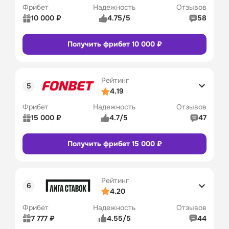
Фрибет
Надежность
Отзывов
Служба поддержки
5/5
10 000 ₽
4.75/5
58
Бонусы и акции
4/5
Рейтинг 
5/5
Получить фрибет 10 000 ₽
пользователей
Промокод
Бонусы
Коэффициенты
4/5
34
Линия в прематче
4/5
Рейтинг
Линия в лайве
Сайт
Приложение
4/5
4.19
Удобство платежей
4/5
Фрибет
Надежность
Отзывов
Служба поддержки
4/5
15 000 ₽
4.7/5
47
Бонусы и акции
5/5
Рейтинг 
5/5
Получить фрибет 15 000 ₽
пользователей
Промокод
Бонусы
Коэффициенты
4/5
10
Линия в прематче
4/5
Рейтинг
Линия в лайве
Сайт
Приложение
4/5
4.20
Удобство платежей
4/5
Фрибет
Надежность
Отзывов
Служба поддержки
5/5
7 777 ₽
4.55/5
44
Бонусы и акции
4/5