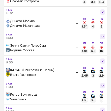
Спартак Кострома
4
3.1
1.94
9 Авг
14:30
П1
X
П2
Динамо Москва
—
Динамо Махачкала
1.54
4
6
9 Авг
17:00
П1
X
П2
Зенит Санкт-Петербург
—
Родина Москва
1.18
6.5
16
9 Авг
17:00
П1
X
П2
КАМАЗ (Набережные Челны)
—
Волга Ульяновск
2.45
3
2.9
9 Авг
18:30
П1
X
П2
Ротор Волгоград
—
Челябинск
1.68
3.5
5
9 Авг