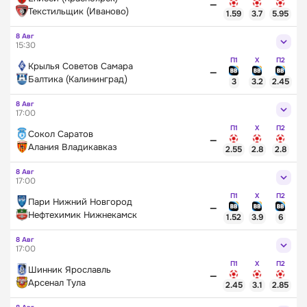
—
Текстильщик (Иваново)
1.59
3.7
5.95
8 Авг
15:30
П1
X
П2
Крылья Советов Самара
—
Балтика (Калининград)
3
3.2
2.45
8 Авг
17:00
П1
X
П2
Сокол Саратов
—
Алания Владикавказ
2.55
2.8
2.8
8 Авг
17:00
П1
X
П2
Пари Нижний Новгород
—
Нефтехимик Нижнекамск
1.52
3.9
6
8 Авг
17:00
П1
X
П2
Шинник Ярославль
—
Арсенал Тула
2.45
3.1
2.85