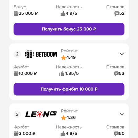
Бонус
Надежность
Отзывов
25 000 ₽
4.9/5
52
Рейтинг 
5/5
Получить бонус 25 000 ₽
пользователей
Коэффициенты
5/5
Линия в прематче
4/5
Рейтинг
Линия в лайве
5/5
4.49
Удобство платежей
4/5
Фрибет
Надежность
Отзывов
Служба поддержки
5/5
10 000 ₽
4.85/5
53
Бонусы и акции
5/5
Рейтинг 
5/5
Получить фрибет 10 000 ₽
пользователей
Промокод
Бонусы
Коэффициенты
5/5
22
Линия в прематче
4/5
Рейтинг
Линия в лайве
Сайт
Приложение
5/5
4.36
Удобство платежей
4/5
Фрибет
Надежность
Отзывов
Служба поддержки
4/5
3 000 ₽
4.8/5
50
Бонусы и акции
5/5