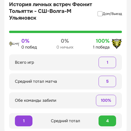
Букмекеры для ставок на киберспорт
НБА
НБА
Baltbet
История личных встреч Феонит
Букмекеры для профессиональных игроков
Единая Лига ВТБ
Единая Лига ВТБ
24Бет
Тольятти - СШ-Волга-М
Дом/Выезд
Букмекеры для ставок на футбол
Евролига
Евролига
Ульяновск
WNBA
WNBA
Суперлига
Суперлига
Теннис
Теннис
0%
0%
100%
US Open 2026 ATP
ATP
0 побед
0 ничьих
1 победа
US Open 2026 WTA
WTA
Настольный теннис
Cincinnati ATP
Cincinnati WTA
Челленджер
Всего игр
1
Настольный теннис
Лига Про
Чемпионат мира
Setka Cup
Волейбол
Средний тотал матча
5
Кубок мира
Чемпионат Европы
Лига Наций
WTT Champions Yokohama, MS
Суперлига России
Обе команды забили
100%
Киберспорт
WTT Champions Yokohama, WS
Europe Smash Sweden, WS
IEM Cologne
Europe Smash Sweden, MS
The International
1
Средний тотал
4
Волейбол
Лига Наций