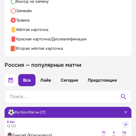
Выход на замену
Заменён
Травма
Жёлтая карточка
Красная карточка/Дисквалификация
Вторая жёлтая карточка
Россия — популярные матчи
Все
Лайв
Сегодня
Предстоящие
Поиск...
Футбол
Матчи (17)
8 Авг
12:00
П1
X
П2
Енисей (Красноярск)