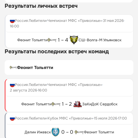
Чемпионат мира
Результаты личных встреч
Суперлига России
Чемпионат Европы
Россия Любители
Чемпионат МФС «Приволжье»
31 мая 2026
Киберспорт
16:00
IEM Cologne
1 – 4
The International
Феонит Тольятти
СШ-Волга-М Ульяновск
Esports World Cup Counter Strike
Результаты последних встреч команд
Феонит Тольятти
Россия Любители
Чемпионат МФС «Приволжье»
2 августа 2026
16:00
1 – 2
Феонит Тольятти
ЗаКиДоК Сердобск
Россия Любители
Кубок МФС «Приволжье»
15 июля 2026
17:00
0 – 0
Делин Ижевск
Феонит Тольятти