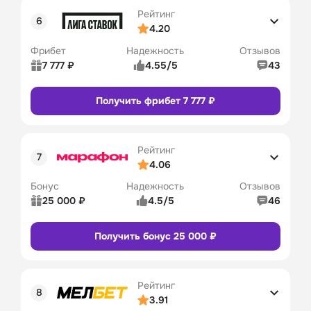
Линия в прематче
4/5
Рейтинг
Линия в лайве
Сайт
Приложение
4/5
4.20
Удобство платежей
4/5
Фрибет
Надежность
Отзывов
Служба поддержки
5/5
7 777 ₽
4.55/5
43
Бонусы и акции
4/5
Рейтинг 
5/5
Получить фрибет 7 777 ₽
пользователей
Промокод
Бонусы
Коэффициенты
4/5
10
Линия в прематче
4/5
Рейтинг
Сайт
Приложение
Линия в лайве
4/5
4.06
Удобство платежей
4/5
Бонус
Надежность
Отзывов
Служба поддержки
4/5
25 000 ₽
4.5/5
46
Бонусы и акции
5/5
Рейтинг 
5/5
Получить бонус 25 000 ₽
пользователей
Бонусы
17
Коэффициенты
4/5
Сайт
Приложение
Линия в прематче
4/5
Рейтинг
Линия в лайве
4/5
3.91
Удобство платежей
4/5