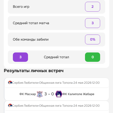
Букмекеры для ставок на киберспорт
НБА
НБА
Baltbet
Букмекеры для профессиональных игроков
Единая Лига ВТБ
Единая Лига ВТБ
24Бет
Всего игр
2
Букмекеры для ставок на футбол
Евролига
Евролига
WNBA
WNBA
Средний тотал матча
3
Суперлига
Суперлига
Теннис
Теннис
US Open 2026 ATP
ATP
Обе команды забили
0%
US Open 2026 WTA
WTA
Настольный теннис
Cincinnati ATP
Cincinnati WTA
Челленджер
3
Средний тотал
0
Настольный теннис
Лига Про
Чемпионат мира
Setka Cup
Волейбол
Результаты личных встреч
Кубок мира
Чемпионат Европы
Лига Наций
WTT Champions Yokohama, MS
Суперлига России
Сербия Любители
Общинная лига Топола
24 мая 2026
12:00
Киберспорт
WTT Champions Yokohama, WS
Europe Smash Sweden, WS
IEM Cologne
3 – 0
ФК Маскар
ФК Калиполе Жабаре
Europe Smash Sweden, MS
The International
Волейбол
Сербия Любители
Общинная лига Топола
24 мая 2026
12:00
Лига Наций