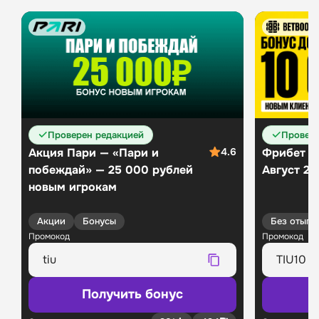
Промокод
Бонусы
13
Сайт
Приложение
Проверен редакцией
Провере
Акция Пари — «Пари и
4.6
Фрибет Б
побеждай» — 25 000 рублей
Август 20
новым игрокам
Акции
Бонусы
Без отыгр
Промокод
Промокод
Получить бонус
П