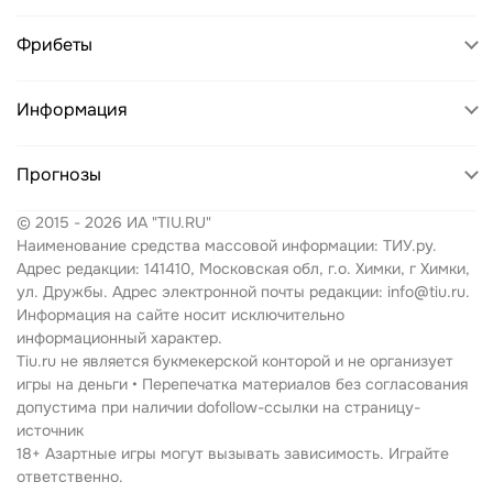
БетБум
Pari
Фрибеты
Леон
BetBoom
Лига Ставок
Пари
Информация
Leon
Мелбет
БетБум
Winline
Политика конфиденциальности
Прогнозы
Бетсити
Леон
Fonbet
Политика cookies
Марафон
© 2015 - 2026 ИА "TIU.RU"
Винлайн
Прогнозы на спорт
Марафон
Пользовательское соглашение
Наименование средства массовой информации: ТИУ.ру.
Фонбет
Фонбет
Футбол
Адрес редакции: 141410, Московская обл, г.о. Химки, г Химки,
Betcity
Согласие на обработку персональных данных
ул. Дружбы. Адрес электронной почты редакции: info@tiu.ru.
Винлайн
Марафон
Хоккей
Информация на сайте носит исключительно
Melbet
Контакты
информационный характер.
Бетсити
Баскетбол
Tiu.ru не является букмекерской конторой и не организует
Лига Ставок
Вакансии
игры на деньги • Перепечатка материалов без согласования
Мелбет
Теннис
допустима при наличии dofollow-ссылки на страницу-
Olimpbet
Блог
источник
Лига ставок
Настольный теннис
18+ Азартные игры могут вызывать зависимость. Играйте
Архив
ответственно.
Олимпбет
Волейбол