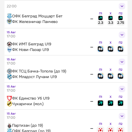
22:00
П1
X
П2
ОФК Белград Моццарт Бет
—
ФК Железничар Панчево
2.3
3.3
2.75
15 Авг
17:00
П1
X
П2
ФК ИМТ Белград U19
—
ФК Нови-Пазар U19
15 Авг
17:00
П1
X
П2
ФК ТСЦ Бачка-Топола (до 19)
—
ФК Младост Лучани U19
15 Авг
17:00
П1
X
П2
ФК Единство Уб U19
—
Чукарички (мол.)
15 Авг
17:00
П1
X
П2
Партизан (до 19)
—
ОФК Белград (до 19)