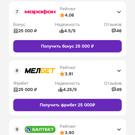
Линия в прематче
4/5
Рейтинг
Сайт
Приложение
Линия в лайве
4/5
4.06
Удобство платежей
4/5
Бонус
Надежность
Отзывов
Служба поддержки
4/5
25 000 ₽
4.5/5
46
Бонусы и акции
5/5
Рейтинг 
5/5
Получить бонус 25 000 ₽
пользователей
Бонусы
17
Коэффициенты
4/5
Сайт
Приложение
Линия в прематче
4/5
Рейтинг
Линия в лайве
4/5
3.91
Удобство платежей
4/5
Фрибет
Надежность
Отзывов
Служба поддержки
4/5
25 000 ₽
4.25/5
49
Бонусы и акции
4/5
Рейтинг 
5/5
Получить фрибет 25 000₽
пользователей
Промокод
Бонусы
Коэффициенты
4/5
15
Линия в прематче
4/5
Рейтинг
Линия в лайве
Сайт
Приложение
3/5
3.90