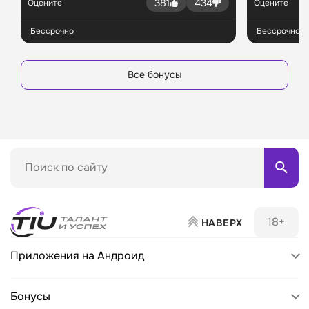
381
434
Оцените
Оцените
Бессрочно
Бессрочно
Все бонусы
Поиск по матч-центру
18+
НАВЕРХ
Приложения на Андроид
Пари
Бонусы