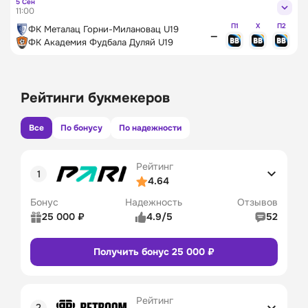
5 Сен
11:00
П1
X
П2
ФК Металац Горни-Милановац U19
—
ФК Академия Фудбала Дуляй U19
Рейтинги букмекеров
Все
По бонусу
По надежности
Рейтинг
4.64
Бонус
Надежность
Отзывов
25 000 ₽
4.9/5
52
Рейтинг 
5/5
Получить бонус 25 000 ₽
пользователей
Коэффициенты
5/5
Линия в прематче
4/5
Рейтинг
Линия в лайве
5/5