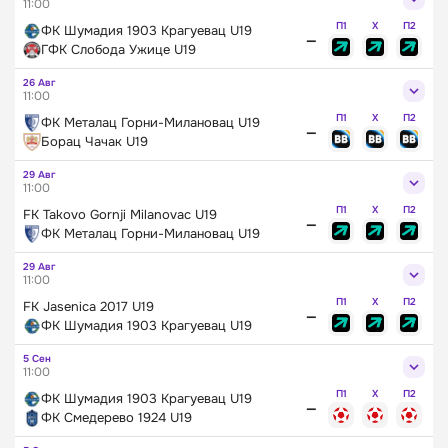
11:00
П1
X
П2
ФК Шумадия 1903 Крагуевац U19
—
ГФК Слобода Ужице U19
26 Авг
11:00
П1
X
П2
ФК Металац Горни-Милановац U19
—
Борац Чачак U19
29 Авг
11:00
П1
X
П2
FK Takovo Gornji Milanovac U19
—
ФК Металац Горни-Милановац U19
29 Авг
11:00
П1
X
П2
FK Jasenica 2017 U19
—
ФК Шумадия 1903 Крагуевац U19
5 Сен
11:00
П1
X
П2
ФК Шумадия 1903 Крагуевац U19
—
ФК Смедерево 1924 U19