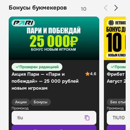
Служба поддержки
4/5
Бонусы букмекеров
10
Бонусы и акции
4/5
Промокод
Бонусы
13
Сайт
Приложение
Проверен редакцией
Провере
Акция Пари — «Пари и
4.6
Фрибет Б
побеждай» — 25 000 рублей
Август 20
новым игрокам
Акции
Бонусы
Без отыгр
Промокод
Промокод