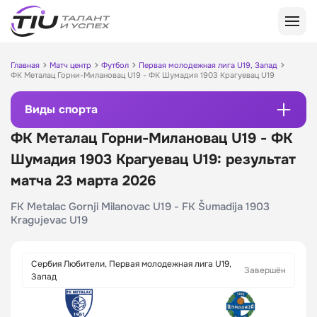
Главная
Матч центр
Футбол
Первая молодежная лига U19, Запад
ФК Металац Горни-Милановац U19 - ФК Шумадия 1903 Крагуевац U19
Популярные БК
Пари
Виды спорта
По букмекеру
БетБум
Леон
Pari
ФК Металац Горни-Милановац U19 - ФК
Приложения для Android
Винлайн
BetBoom
Шумадия 1903 Крагуевац U19: результат
Фонбет
Leon
Пари
матча 23 марта 2026
Виды спорта
Марафон
Winline
БетБум
Бетсити
Fonbet
Леон
Баскетбол
FK Metalac Gornji Milanovac U19 - FK Šumadija 1903
Статьи о БК
Мелбет
Лига Ставок
Винлайн
Киберспорт
Kragujevac U19
Winline
Лига Ставок
Марафон
Фонбет
Теннис
База знаний
По видам спорта
Олимпбет
Бет-М
Марафон
Хоккей
Виды ставок
Тенниси
Baltbet
Бетсити
Футбол
Футбол
Сербия Любители, Первая молодежная лига U19,
Завершён
Футбол
По видам спорта
Запад
Основы ставок
Балтбет
Melbet
Мелбет
Хоккей
Евролига
Сервисы
Бет-М
Olimpbet
Лига Ставок
Баскетбол
Футбол
Виды спорта
Кубок России
Беттери
Tennisi
Олимпбет
Теннис
Хоккей