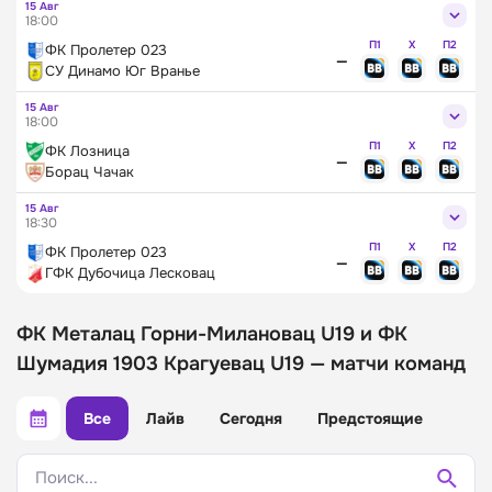
15 Авг
18:00
П1
X
П2
ФК Пролетер 023
—
СУ Динамо Юг Вранье
15 Авг
18:00
П1
X
П2
ФК Лозница
—
Борац Чачак
15 Авг
18:30
П1
X
П2
ФК Пролетер 023
—
ГФК Дубочица Лесковац
ФК Металац Горни-Милановац U19 и ФК
Шумадия 1903 Крагуевац U19 — матчи команд
Все
Лайв
Сегодня
Предстоящие
Поиск...