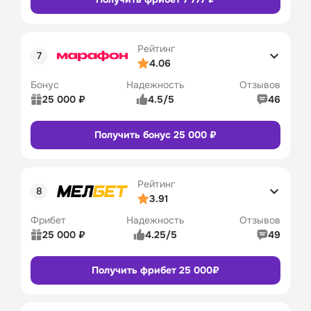
Коэффициенты
4/5
10
Линия в прематче
4/5
Рейтинг
Сайт
Приложение
Линия в лайве
4/5
4.06
Удобство платежей
4/5
Бонус
Надежность
Отзывов
Служба поддержки
4/5
25 000 ₽
4.5/5
46
Бонусы и акции
5/5
Рейтинг 
5/5
Получить бонус 25 000 ₽
пользователей
Бонусы
17
Коэффициенты
4/5
Сайт
Приложение
Линия в прематче
4/5
Рейтинг
Линия в лайве
4/5
3.91
Удобство платежей
4/5
Фрибет
Надежность
Отзывов
Служба поддержки
4/5
25 000 ₽
4.25/5
49
Бонусы и акции
4/5
Рейтинг 
5/5
Получить фрибет 25 000₽
пользователей
Промокод
Бонусы
Коэффициенты
4/5
15
Линия в прематче
4/5