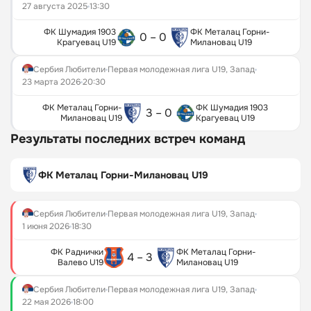
27 августа 2025
13:30
Чемпионат мира
Суперлига России
ФК Шумадия 1903
ФК Металац Горни-
0 – 0
Чемпионат Европы
Крагуевац U19
Милановац U19
Киберспорт
Сербия Любители
Первая молодежная лига U19, Запад
IEM Cologne
23 марта 2026
20:30
The International
Esports World Cup Counter Strike
ФК Металац Горни-
ФК Шумадия 1903
3 – 0
Милановац U19
Крагуевац U19
Результаты последних встреч команд
ФК Металац Горни-Милановац U19
Сербия Любители
Первая молодежная лига U19, Запад
1 июня 2026
18:30
ФК Раднички
ФК Металац Горни-
4 – 3
Валево U19
Милановац U19
Сербия Любители
Первая молодежная лига U19, Запад
22 мая 2026
18:00