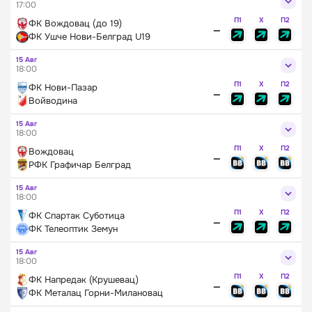
17:00
П1
X
П2
ФК Вождовац (до 19)
—
ФК Ушче Нови-Белград U19
15 Авг
18:00
П1
X
П2
ФК Нови-Пазар
—
Войводина
15 Авг
18:00
П1
X
П2
Вождовац
—
РФК Графичар Белград
15 Авг
18:00
П1
X
П2
ФК Спартак Суботица
—
ФК Телеоптик Земун
15 Авг
18:00
П1
X
П2
ФК Напредак (Крушевац)
—
ФК Металац Горни-Милановац