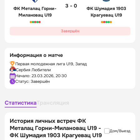
Лига Чемпионов
Зенит
Betcity
Тенниси
Теннис
Настольный теннис
Баскетбол
3 - 0
ФК Металац Горни-
ФК Шумадия 1903
Лига Европы
Спортбет
Bettery
Балтбет
Футбол
Волейбол
Теннис
Милановац U19
Крагуевац U19
24bet
Zenit
Беттери
Киберспорт
Настольный теннис
Рейтинги
Футбол
Спортбет
Зенит
Волейбол
Завершён
Прочие категории
Лучшие букмекеры
РПЛ
24bet
Киберспорт
Приложения для iOS
Футбол
Легальные букмекерские конторы
Фрибеты
Лига чемпионов
Российские букмекеры
Фрибеты без депозита
АПЛ
РПЛ
Leon
БК с мобильным приложением
Фрибет без отыгрыша
Серия А
Лига чемпионов
Zenit
Информация о матче
Надежные букмекеры
Промокод без отыгрыша
Ла Лига
АПЛ
Лига Ставок
Первая молодежная лига U19, Запад
БК с гостевым демосчетом
Бонус за регистрацию без отыгрыша
Бундеслига
Серия А
Марафон
Сербия Любители
Начало:
23.03.2026, 20:30
БК с большими коэффициентами
Фрибеты сегодня
Лига Европы
Ла Лига
Melbet
Статус: Завершён
БК с минимальными депозитами
Лучшие фрибеты
Лига конференций
Бундеслига
Pari
Букмекеры для ставок на американский футбол
Фрибет новым игрокам
Лига наций
Лига Европы
Tennisi
Букмекеры для ставок на бейсбол
Новые БК с фрибетом
Суперкубок УЕФА
Лига конференций
Fonbet
Статистика
Трансляция
Хоккей
Хоккей
Букмекеры для ставок на гольф
Фрибет 3000
Betcity
Букмекеры для ставок на автогонки
Акции букмекерских контор при регистрации
КХЛ
КХЛ
BetBoom
Букмекеры для ставок на чемпионаты мира и Европы
Промокоды букмекеров
НХЛ
НХЛ
Bettery
История личных встреч ФК
Букмекеры для ставок на дартс
Бездепозитные бонусы за регистрацию
АХЛ
АХЛ
Olimpbet
Металац Горни-Милановац U19 -
Дом/Выезд
Баскетбол
Баскетбол
Букмекеры для ставок на скачки
Бездепозитные бонусы букмекеров
Winline
ФК Шумадия 1903 Крагуевац U19