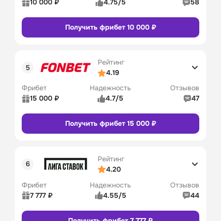
10 000 ₽
4.75/5
58
Бонусы и акции
4/5
Рейтинг 
5/5
Получить фрибет 10 000 ₽
пользователей
Промокод
Бонусы
Коэффициенты
4/5
34
Линия в прематче
4/5
Рейтинг
Линия в лайве
Сайт
Приложение
4/5
4.19
Удобство платежей
4/5
Фрибет
Надежность
Отзывов
Служба поддержки
4/5
15 000 ₽
4.7/5
47
Бонусы и акции
5/5
Рейтинг 
5/5
Получить фрибет 15 000 ₽
пользователей
Промокод
Бонусы
Коэффициенты
4/5
10
Линия в прематче
4/5
Рейтинг
Линия в лайве
Сайт
Приложение
4/5
4.20
Удобство платежей
4/5
Фрибет
Надежность
Отзывов
Служба поддержки
5/5
7 777 ₽
4.55/5
44
Бонусы и акции
4/5
Рейтинг 
5/5
Получить фрибет 7 777 ₽
пользователей
Промокод
Бонусы