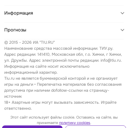
BetBoom
Лига Ставок
Пари
Информация
Leon
Мелбет
БетБум
Winline
Политика конфиденциальности
Прогнозы
Бетсити
Леон
Fonbet
Политика cookies
Марафон
© 2015 - 2026 ИА "TIU.RU"
Винлайн
Прогнозы на спорт
Марафон
Пользовательское соглашение
Наименование средства массовой информации: ТИУ.ру.
Фонбет
Фонбет
Футбол
Адрес редакции: 141410, Московская обл, г.о. Химки, г Химки,
Betcity
Согласие на обработку персональных данных
ул. Дружбы. Адрес электронной почты редакции: info@tiu.ru.
Винлайн
Марафон
Хоккей
Информация на сайте носит исключительно
Melbet
Контакты
информационный характер.
Бетсити
Баскетбол
Tiu.ru не является букмекерской конторой и не организует
Лига Ставок
Вакансии
игры на деньги • Перепечатка материалов без согласования
Мелбет
Теннис
допустима при наличии dofollow-ссылки на страницу-
Olimpbet
Блог
источник
Лига ставок
Настольный теннис
18+ Азартные игры могут вызывать зависимость. Играйте
Архив
ответственно.
Олимпбет
Волейбол
TIU в соцсетях:
Новости
Этот сайт использует файлы cookie. Оставаясь на сайте, вы
Киберспорт
принимаете
политику cookies
.
Карта сайта