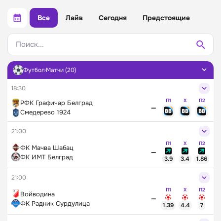
Все
Лайв
Сегодня
Предстоящие
Поиск...
Футбол
Матчи (20)
18:30
П1
X
П2
РФК Графичар Белград
—
Смедерево 1924
21:00
П1
X
П2
ФК Мачва Шабац
—
ФК ИМТ Белград
3.9
3.4
1.86
21:00
П1
X
П2
Войводина
—
ФК Радник Сурдулица
1.39
4.4
7