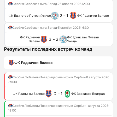
Чемпионат мира
Сербия
Сербская лига Запад
26 апреля 2026
12:00
Суперлига России
2 – 1
ФК Единство Путеви Ужице
ФК Раднички Валево
Чемпионат Европы
Киберспорт
IEM Cologne
Сербия
Сербская лига Запад
5 октября 2025
16:30
The International
ФК Раднички
ФК Единство Путеви
3 – 2
Esports World Cup Counter Strike
Валево
Ужице
Результаты последних встреч команд
ФК Раднички Валево
Сербия Любители
Товарищеские игры в Сербии
8 августа 2026
19:00
0 – 1
ФК Раднички Валево
ФК Звездара Белград
Сербия Любители
Товарищеские игры в Сербии
1 августа 2026
19:00