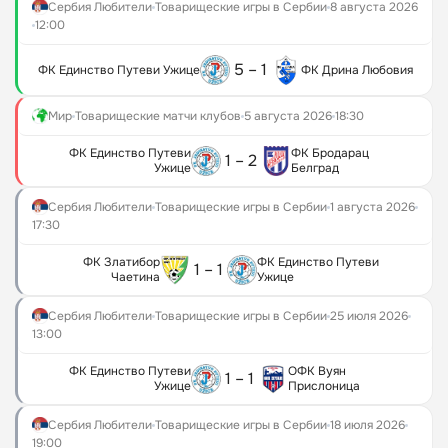
Сербия Любители
Товарищеские игры в Сербии
8 августа 2026
12:00
5 – 1
ФК Единство Путеви Ужице
ФК Дрина Любовия
Мир
Товарищеские матчи клубов
5 августа 2026
18:30
ФК Единство Путеви
ФК Бродарац
1 – 2
Ужице
Белград
Сербия Любители
Товарищеские игры в Сербии
1 августа 2026
17:30
ФК Златибор
ФК Единство Путеви
1 – 1
Чаетина
Ужице
Сербия Любители
Товарищеские игры в Сербии
25 июля 2026
13:00
ФК Единство Путеви
ОФК Вуян
1 – 1
Ужице
Прислоница
Сербия Любители
Товарищеские игры в Сербии
18 июля 2026
19:00