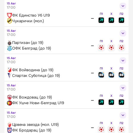
15 Авг
17:00
П1
X
П2
ФК Единство Уб U19
—
Чукарички (мол.)
15 Авг
17:00
П1
X
П2
Партизан (до 19)
—
ОФК Белград (до 19)
15 Авг
17:00
П1
X
П2
ФК Войводина (до 19)
—
Спартак Суботица (до 19)
15 Авг
17:00
П1
X
П2
ФК Вождовац (до 19)
—
ФК Ушче Нови-Белград U19
15 Авг
17:00
П1
X
П2
Црвена звезда (мол. U19)
—
ФК Бродарац (до 19)