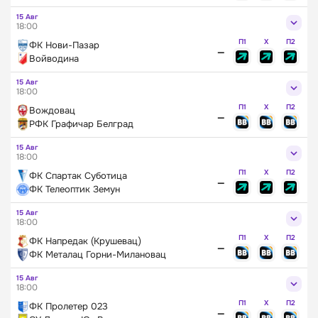
15 Авг
18:00
П1
X
П2
ФК Нови-Пазар
—
Войводина
15 Авг
18:00
П1
X
П2
Вождовац
—
РФК Графичар Белград
15 Авг
18:00
П1
X
П2
ФК Спартак Суботица
—
ФК Телеоптик Земун
15 Авг
18:00
П1
X
П2
ФК Напредак (Крушевац)
—
ФК Металац Горни-Милановац
15 Авг
18:00
П1
X
П2
ФК Пролетер 023
—