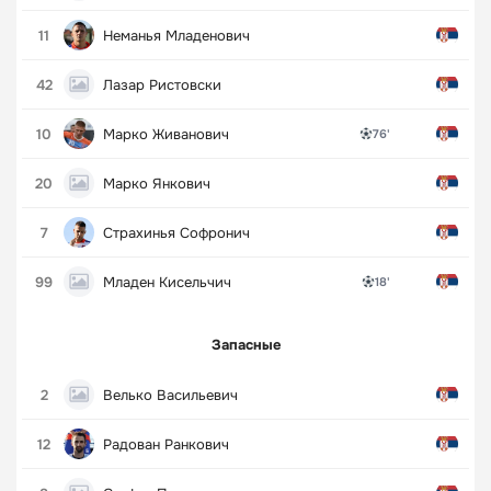
11
Неманья Младенович
42
Лазар Ристовски
10
Марко Живанович
76'
20
Марко Янкович
7
Страхинья Софронич
99
Младен Кисельчич
18'
Запасные
2
Велько Васильевич
12
Радован Ранкович