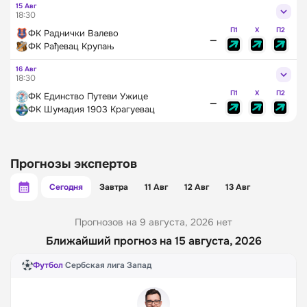
15 Авг
18:30
П1
X
П2
ФК Раднички Валево
—
ФК Рађевац Крупањ
16 Авг
18:30
П1
X
П2
ФК Единство Путеви Ужице
—
ФК Шумадия 1903 Крагуевац
Прогнозы экспертов
Сегодня
Завтра
11 Авг
12 Авг
13 Авг
Прогнозов на 9 августа, 2026 нет
Ближайший прогноз на 15 августа, 2026
Футбол
·
Сербская лига Запад