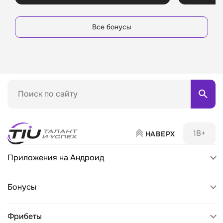
Все бонусы
Поиск по матч-центру
18+
НАВЕРХ
Приложения на Андроид
Пари
Бонусы
БетБум
Pari
Фрибеты
Леон