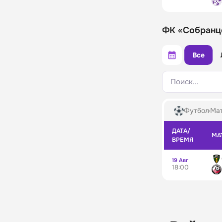
ФК «Собранц
Все
Поиск...
Футбол
Мат
ДАТА/
МА
ВРЕМЯ
19 Авг
18:00