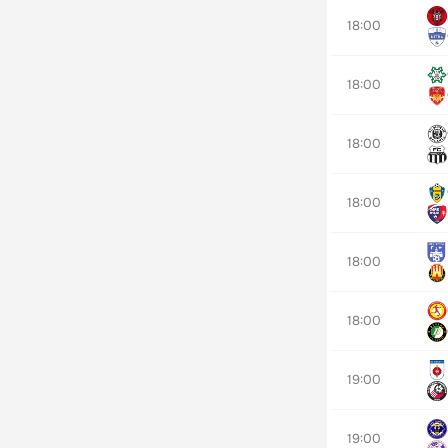
18:00
18:00
18:00
18:00
18:00
18:00
19:00
19:00