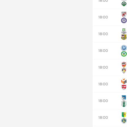
18:00
18:00
18:00
18:00
18:00
18:00
18:00
18:00