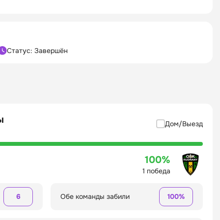
Статус: Завершён
ы
Дом/Выезд
100%
1 победа
6
Обе команды забили
100%