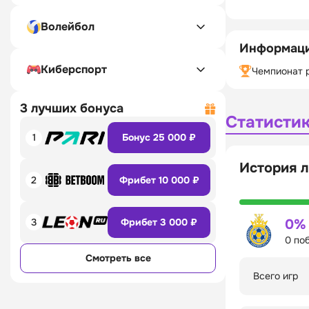
Волейбол
Информаци
Киберспорт
Чемпионат р
3 лучших бонуса
Статисти
1
Бонус 25 000 ₽
История 
2
Фрибет 10 000 ₽
3
Фрибет 3 000 ₽
0%
0 по
Смотреть все
Всего игр