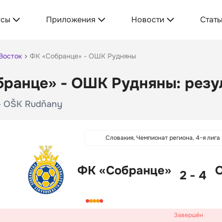
усы
Приложения
Новости
Стать
 Восток
ФК «Собранце» - ОШК Рудняны
ранце» - ОШК Рудняны: резул
- OŠK Rudňany
Словакия, Чемпионат региона, 4-я лига
ФК «Собранце»
2 - 4
Завершён