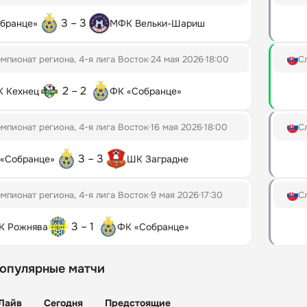
3 – 3
бранце»
МФК Вельки-Шариш
мпионат региона, 4-я лига Восток
24 мая 2026
18:00
С
2 – 2
К Кехнец
ФК «Собранце»
мпионат региона, 4-я лига Восток
16 мая 2026
18:00
С
3 – 3
«Собранце»
ШК Заградне
мпионат региона, 4-я лига Восток
9 мая 2026
17:30
С
3 – 1
 Рожнява
ФК «Собранце»
популярные матчи
Лайв
Сегодня
Предстоящие