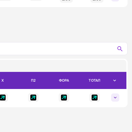
X
П2
ФОРА
ТОТАЛ