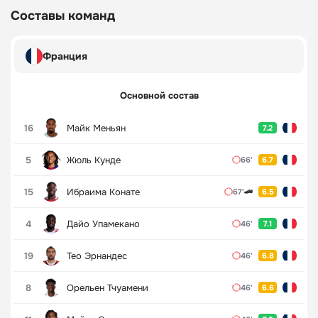
Составы команд
Франция
Основной состав
16
Майк Меньян
7.2
5
Жюль Кунде
66'
6.7
15
Ибраима Конате
67'
6.5
4
Дайо Упамекано
46'
7.1
19
Тео Эрнандес
46'
6.8
8
Орельен Тчуамени
46'
6.6