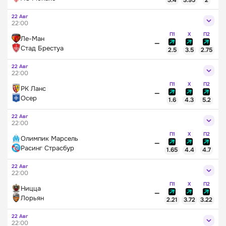
3.4
3.95
2
22 Авг
22:00
П1
X
П2
Ле-Ман
—
Стад Брестуа
2.5
3.5
2.75
22 Авг
22:00
П1
X
П2
РК Ланс
—
Осер
1.6
4.3
5.2
22 Авг
22:00
П1
X
П2
Олимпик Марсель
—
Расинг Страсбур
1.65
4.4
4.7
22 Авг
22:00
П1
X
П2
Ницца
—
Лорьян
2.21
3.72
3.22
22 Авг
22:00