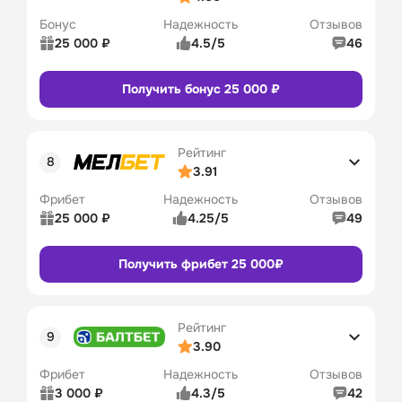
Удобство платежей
4/5
Бонус
Надежность
Отзывов
Служба поддержки
4/5
25 000 ₽
4.5/5
46
Бонусы и акции
5/5
Рейтинг 
5/5
Получить бонус 25 000 ₽
пользователей
Бонусы
17
Коэффициенты
4/5
Сайт
Приложение
Линия в прематче
4/5
Рейтинг
Линия в лайве
4/5
3.91
Удобство платежей
4/5
Фрибет
Надежность
Отзывов
Служба поддержки
4/5
25 000 ₽
4.25/5
49
Бонусы и акции
4/5
Рейтинг 
5/5
Получить фрибет 25 000₽
пользователей
Промокод
Бонусы
Коэффициенты
4/5
15
Линия в прематче
4/5
Рейтинг
Линия в лайве
Сайт
Приложение
3/5
3.90
Удобство платежей
4/5
Фрибет
Надежность
Отзывов
Служба поддержки
4/5
3 000 ₽
4.3/5
42