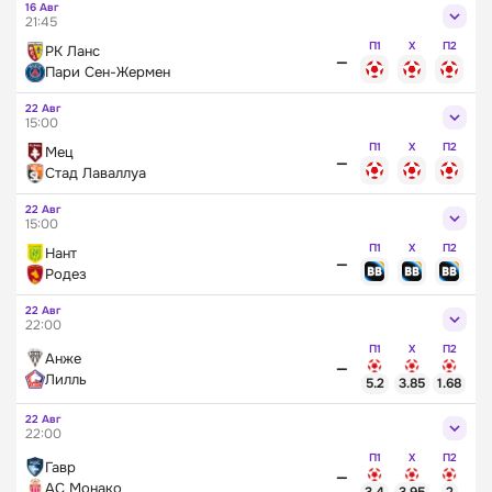
16 Авг
21:45
П1
X
П2
РК Ланс
—
Пари Сен-Жермен
22 Авг
15:00
П1
X
П2
Мец
—
Стад Лаваллуа
22 Авг
15:00
П1
X
П2
Нант
—
Родез
22 Авг
22:00
П1
X
П2
Анже
—
Лилль
5.2
3.85
1.68
22 Авг
22:00
П1
X
П2
Гавр
—
АС Монако