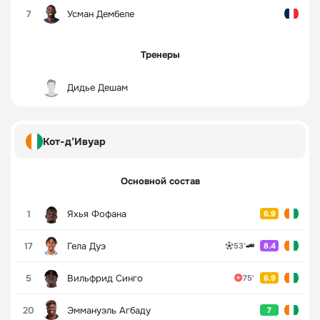
7
Усман Дембеле
Тренеры
Дидье Дешам
Кот-д’Ивуар
Основной состав
1
Яхья Фофана
6.9
17
Гела Дуэ
53'
8.4
5
Вильфрид Синго
75'
6.9
20
Эммануэль Агбаду
7