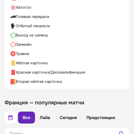
Автогол
Голевая передача
Отбитый пенальти
Выход на замену
Заменён
Травма
Жёлтая карточка
Красная карточка/Дисквалификация
Вторая жёлтая карточка
16
15
19
5
4
8
24
14
11
9
10
10
12
14
11
8
6
20
17
5
3
1
Меньян
Упамекано
Эрнандес
Конате
Кунде
Тчуамени
Шерки
Тюрам
Олисе
Рабьо
Мбаппе
Адингра
Ваи
Диоманде
Диаките
Фофана
Кессье
Агбаду
Конан
Синго
Дуэ
Фофана
Франция — популярные матчи
Все
Лайв
Сегодня
Предстоящие
Поиск...