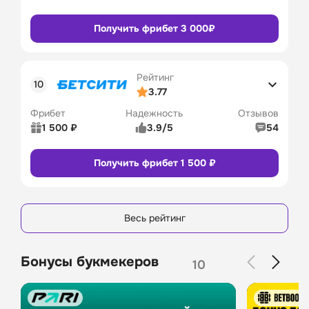
Бонусы и акции
4/5
Рейтинг 
5/5
Получить фрибет 3 000₽
пользователей
Промокод
Бонусы
Коэффициенты
4/5
16
Линия в прематче
4/5
Рейтинг
Линия в лайве
Сайт
Приложение
3/5
3.77
Удобство платежей
4/5
Фрибет
Надежность
Отзывов
Служба поддержки
4/5
1 500 ₽
3.9/5
54
Бонусы и акции
4/5
Рейтинг 
5/5
Получить фрибет 1 500 ₽
пользователей
Промокод
Бонусы
Коэффициенты
3/5
8
Линия в прематче
3/5
Линия в лайве
Сайт
Приложение
4/5
Весь рейтинг
Удобство платежей
4/5
Служба поддержки
4/5
Бонусы букмекеров
10
Бонусы и акции
4/5
Промокод
Бонусы