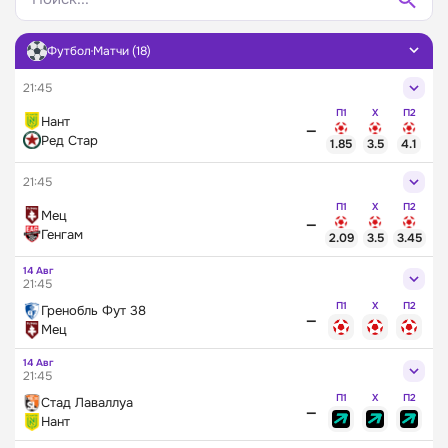
Футбол
Матчи (18)
21:45
П1
X
П2
Нант
—
Ред Стар
1.85
3.5
4.1
21:45
П1
X
П2
Мец
—
Генгам
2.09
3.5
3.45
14 Авг
21:45
П1
X
П2
Гренобль Фут 38
—
Мец
14 Авг
21:45
П1
X
П2
Стад Лаваллуа
—
Нант