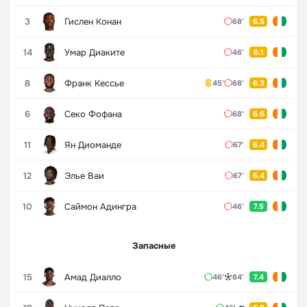
3
Гислен Конан
68'
6.5
14
Умар Диаките
46'
6.1
8
Франк Кессье
45'
68'
6.3
6
Секо Фофана
68'
6.6
11
Ян Диоманде
67'
6.4
12
Элье Ваи
67'
6.4
10
Саймон Адингра
46'
7.5
Запасные
15
Амад Диалло
46'
84'
7.4