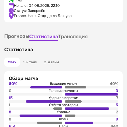
Мир
Букмекеры для ставок на киберспорт
НБА
НБА
Baltbet
Начало:
04.06.2026, 22:10
Букмекеры для профессиональных игроков
Единая Лига ВТБ
Единая Лига ВТБ
24Бет
Статус: Завершён
Букмекеры для ставок на футбол
Евролига
Евролига
France, Нант, Стад де ла Божуар
WNBA
WNBA
Суперлига
Суперлига
Теннис
Теннис
Прогнозы
Статистика
Трансляция
US Open 2026 ATP
ATP
US Open 2026 WTA
WTA
Статистика
Настольный теннис
Cincinnati ATP
Cincinnati WTA
Челленджер
Матч
1-й тайм
2-й тайм
Настольный теннис
Лига Про
Чемпионат мира
Setka Cup
Обзор матча
Волейбол
Кубок мира
60%
40%
Владение мячом
Чемпионат Европы
Лига Наций
0
3
Голевые моменты
WTT Champions Yokohama, MS
Суперлига России
15
7
Киберспорт
Удары по воротам
WTT Champions Yokohama, WS
1
5
Europe Smash Sweden, WS
IEM Cologne
Отбито вратарем
Europe Smash Sweden, MS
The International
8
2
Угловые
Волейбол
8
9
Фолы
Лига Наций
651
440
Пасы