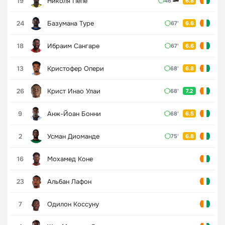
19
Николя Пепе
46'
6.8
24
Базумана Туре
67'
6.6
18
Ибраим Сангаре
67'
6.6
13
Кристофер Опери
68'
6.8
26
Крист Инао Улаи
68'
7.2
9
Анж-Йоан Бонни
68'
6.5
2
Усман Диоманде
75'
6.8
16
Мохамед Коне
23
Альбан Лафон
7
Одилон Коссуну