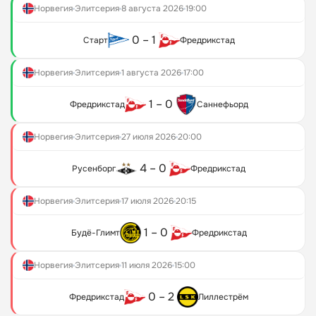
Норвегия
Элитсерия
8 августа 2026
19:00
0 – 1
Старт
Фредрикстад
Норвегия
Элитсерия
1 августа 2026
17:00
1 – 0
Фредрикстад
Саннефьорд
Норвегия
Элитсерия
27 июля 2026
20:00
4 – 0
Русенборг
Фредрикстад
Норвегия
Элитсерия
17 июля 2026
20:15
1 – 0
Будё-Глимт
Фредрикстад
Норвегия
Элитсерия
11 июля 2026
15:00
0 – 2
Фредрикстад
Лиллестрём