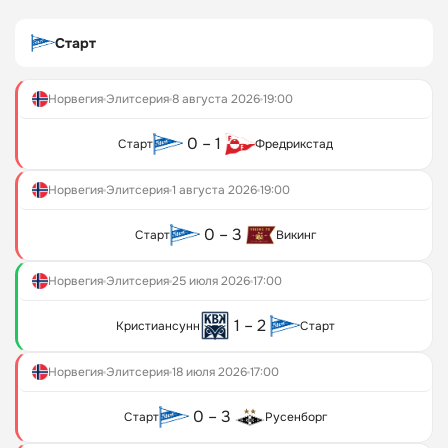
Старт
Норвегия
Элитсерия
8 августа 2026
19:00
0 – 1
Старт
Фредрикстад
Норвегия
Элитсерия
1 августа 2026
19:00
0 – 3
Старт
Викинг
Норвегия
Элитсерия
25 июля 2026
17:00
1 – 2
Кристиансунн
Старт
Норвегия
Элитсерия
18 июля 2026
17:00
0 – 3
Старт
Русенборг