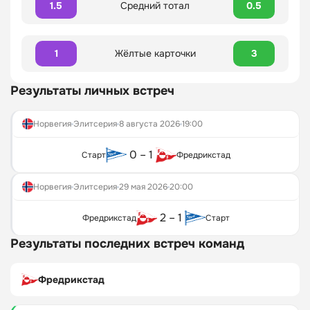
1.5
Средний тотал
0.5
1
Жёлтые карточки
3
Результаты личных встреч
Норвегия
Элитсерия
8 августа 2026
19:00
0 – 1
Старт
Фредрикстад
Норвегия
Элитсерия
29 мая 2026
20:00
2 – 1
Фредрикстад
Старт
Результаты последних встреч команд
Фредрикстад