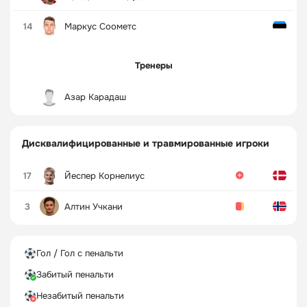
14
Маркус Соометс
Тренеры
Азар Карадаш
Дисквалифицированные и травмированные игроки
17
Йеспер Корнелиус
3
Алтин Учкани
Гол / Гол с пенальти
Забитый пенальти
Незабитый пенальти