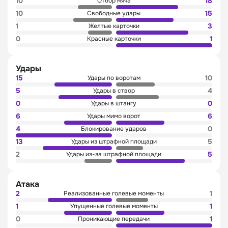
10
18
Отбор мяча
Чемпионат мира
10
15
Свободные удары
Суперлига России
1
3
Желтые карточки
Чемпионат Европы
0
1
Красные карточки
Киберспорт
IEM Cologne
The International
Удары
Esports World Cup Counter Strike
15
10
Удары по воротам
5
4
Удары в створ
0
0
Удары в штангу
6
6
Удары мимо ворот
4
0
Блокирование ударов
13
5
Удары из штрафной площади
2
5
Удары из-за штрафной площади
Атака
2
1
Реализованные голевые моменты
1
1
Упущенные голевые моменты
0
1
Проникающие передачи