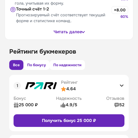
гола, учитывая их форму.
Точный счёт 1-2
×8.00
Прогнозируемый счёт соответствует текущей
60%
форме и статистике команд.
Читать далее
Рейтинги букмекеров
Все
По бонусу
По надежности
Рейтинг
4.64
Бонус
Надежность
Отзывов
25 000 ₽
4.9/5
52
Рейтинг 
5/5
Получить бонус 25 000 ₽
пользователей
Коэффициенты
5/5
Линия в прематче
4/5