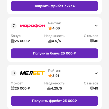
Рейтинг 
5/5
Получить фрибет 7 777 ₽
пользователей
Промокод
Бонусы
Коэффициенты
4/5
10
Линия в прематче
4/5
Рейтинг
Сайт
Приложение
Линия в лайве
4/5
4.06
Удобство платежей
4/5
Бонус
Надежность
Отзывов
Служба поддержки
4/5
25 000 ₽
4.5/5
46
Бонусы и акции
5/5
Рейтинг 
5/5
Получить бонус 25 000 ₽
пользователей
Бонусы
17
Коэффициенты
4/5
Сайт
Приложение
Линия в прематче
4/5
Рейтинг
Линия в лайве
4/5
3.91
Удобство платежей
4/5
Фрибет
Надежность
Отзывов
Служба поддержки
4/5
25 000 ₽
4.25/5
49
Бонусы и акции
4/5
Рейтинг 
5/5
Получить фрибет 25 000₽
пользователей
Промокод
Бонусы
Коэффициенты
4/5