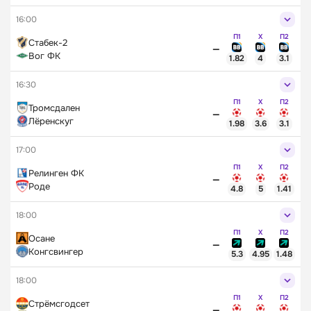
16:00
П1
X
П2
Стабек-2
—
Вог ФК
1.82
4
3.1
16:30
П1
X
П2
Тромсдален
—
Лёренскуг
1.98
3.6
3.1
17:00
П1
X
П2
Релинген ФК
—
Роде
4.8
5
1.41
18:00
П1
X
П2
Осане
—
Конгсвингер
5.3
4.95
1.48
18:00
П1
X
П2
Стрёмсгодсет
—