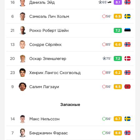
16
Даниэль Эйд
65'
8.1
6
Сэмюэль Лич Хольм
56'
6.9
21
Рокко Роберт Шейн
7.2
13
Сондре Сёрлёкк
85'
6.6
20
Оскар Эленшлегер
75'
7.2
23
Хенрик Лангос Скогвольд
89'
6.2
9
Салим Лагзауи
56'
6.5
Запасные
14
Макс Нильссон
56'
6.7
7
Бенджамин Фараас
56'
6.6