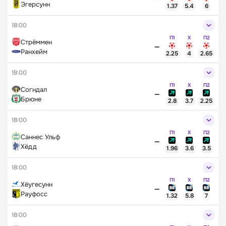
Эгерсунн
1.37
5.4
6
18:00
П1
X
П2
Стрёммен
—
Ранхейм
2.25
4
2.65
18:00
П1
X
П2
Согндал
—
Брюне
2.8
3.7
2.25
18:00
П1
X
П2
Саннес Ульф
—
Хёдд
1.96
3.6
3.5
18:00
П1
X
П2
Хёугесунн
—
Рауфосс
1.32
5.8
7
18:00