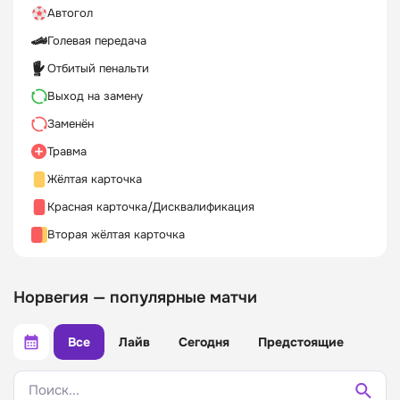
Автогол
Голевая передача
Отбитый пенальти
Выход на замену
Заменён
Травма
Жёлтая карточка
Красная карточка/Дисквалификация
Вторая жёлтая карточка
1
77
12
4
5
16
13
21
6
20
23
9
20
17
23
10
18
29
16
5
6
3
Прюц
Бёрсхейм
Фредриксен
Хольме
Рафн
Сёрлёкк
Хольм
Шейн
Эйд
Эленшлегер
Скогвольд
Лагзауи
Лорентцен
Корнелиус
Сегберг
Угланд
Мвуэ
Страннегард
Джебали
Норхейм
Рейтан
Учкани
Норвегия — популярные матчи
Все
Лайв
Сегодня
Предстоящие
Поиск...