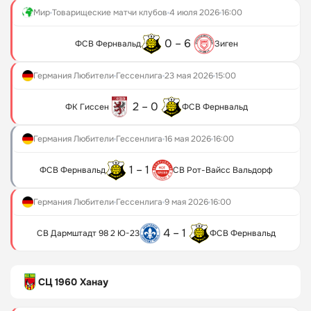
Мир
Товарищеские матчи клубов
4 июля 2026
16:00
0 – 6
ФСВ Фернвальд
Зиген
Германия Любители
Гессенлига
23 мая 2026
15:00
2 – 0
ФК Гиссен
ФСВ Фернвальд
Германия Любители
Гессенлига
16 мая 2026
16:00
1 – 1
ФСВ Фернвальд
СВ Рот-Вайсс Вальдорф
Германия Любители
Гессенлига
9 мая 2026
16:00
4 – 1
СВ Дармштадт 98 2 Ю-23
ФСВ Фернвальд
СЦ 1960 Ханау