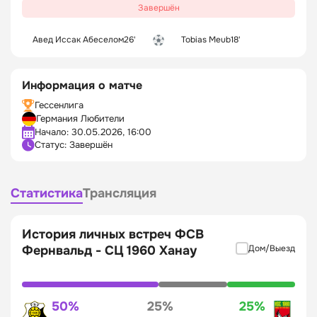
Завершён
Лига Чемпионов
Зенит
Betcity
Тенниси
Теннис
Настольный теннис
Баскетбол
Лига Европы
Спортбет
Bettery
Балтбет
Футбол
Волейбол
Теннис
Авед Иссак Абеселом
26'
Tobias Meub
18'
24bet
Zenit
Беттери
Киберспорт
Настольный теннис
Рейтинги
Футбол
Спортбет
Зенит
Волейбол
Прочие категории
Лучшие букмекеры
РПЛ
24bet
Киберспорт
Информация о матче
Приложения для iOS
Футбол
Легальные букмекерские конторы
Фрибеты
Лига чемпионов
Гессенлига
Российские букмекеры
Фрибеты без депозита
АПЛ
РПЛ
Leon
Германия Любители
БК с мобильным приложением
Фрибет без отыгрыша
Серия А
Лига чемпионов
Zenit
Начало:
30.05.2026, 16:00
Надежные букмекеры
Промокод без отыгрыша
Ла Лига
АПЛ
Лига Ставок
Статус: Завершён
БК с гостевым демосчетом
Бонус за регистрацию без отыгрыша
Бундеслига
Серия А
Марафон
БК с большими коэффициентами
Фрибеты сегодня
Лига Европы
Ла Лига
Melbet
БК с минимальными депозитами
Лучшие фрибеты
Лига конференций
Бундеслига
Pari
Статистика
Трансляция
Букмекеры для ставок на американский футбол
Фрибет новым игрокам
Лига наций
Лига Европы
Tennisi
Букмекеры для ставок на бейсбол
Новые БК с фрибетом
Суперкубок УЕФА
Лига конференций
Fonbet
История личных встреч ФСВ
Хоккей
Хоккей
Букмекеры для ставок на гольф
Фрибет 3000
Betcity
Фернвальд - СЦ 1960 Ханау
Дом/Выезд
Букмекеры для ставок на автогонки
Акции букмекерских контор при регистрации
КХЛ
КХЛ
BetBoom
Букмекеры для ставок на чемпионаты мира и Европы
Промокоды букмекеров
НХЛ
НХЛ
Bettery
Букмекеры для ставок на дартс
Бездепозитные бонусы за регистрацию
АХЛ
АХЛ
Olimpbet
Баскетбол
Баскетбол
Букмекеры для ставок на скачки
Бездепозитные бонусы букмекеров
Winline
50%
25%
25%