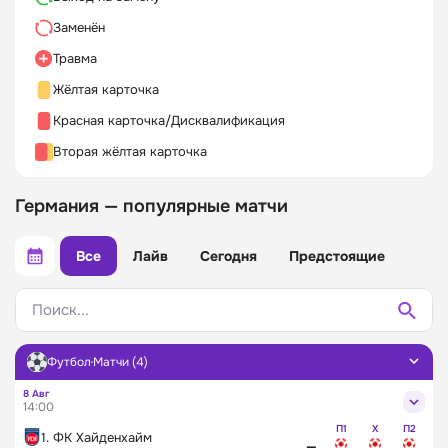
Заменён
Травма
Жёлтая карточка
Красная карточка/Дисквалификация
Вторая жёлтая карточка
Германия — популярные матчи
Все
Лайв
Сегодня
Предстоящие
Поиск...
Футбол
Матчи (4)
8 Авг
14:00
П1
X
П2
1. ФК Хайденхайм
—