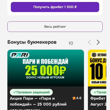
Рейтинг 
5/5
Получить фрибет 1 500 ₽
пользователей
Промокод
Бонусы
Коэффициенты
3/5
8
Линия в прематче
3/5
Линия в лайве
Сайт
Приложение
4/5
Весь рейтинг
Удобство платежей
4/5
Служба поддержки
4/5
Бонусы букмекеров
10
Бонусы и акции
4/5
Промокод
Бонусы
13
Сайт
Приложение
Проверен редакцией
Провере
Акция Пари — «Пари и
4.6
Фрибет Б
побеждай» — 25 000 рублей
Август 20