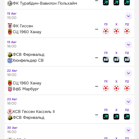
—
ФК Турабдин-Вавилон Польхайм
15 Авг
15:00
П1
X
П2
ФК Гиссен
—
СЦ 1960 Ханау
15 Авг
16:00
П1
X
П2
ФСВ Фернвальд
—
Хюнфельдер СВ
22 Авг
16:00
П1
X
П2
СЦ 1960 Ханау
—
ВфБ Марбург
23 Авг
16:00
П1
X
П2
КСВ Гессен Кассель II
—
ФСВ Фернвальд
30 Авг
16:00
П1
X
П2