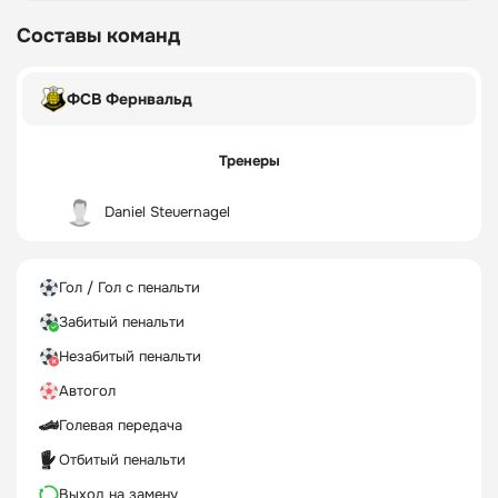
Составы команд
ФСВ Фернвальд
Тренеры
Daniel Steuernagel
Гол / Гол с пенальти
Забитый пенальти
Незабитый пенальти
Автогол
Голевая передача
Отбитый пенальти
Выход на замену