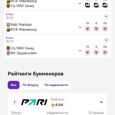
ФСВ Фернвальд
—
СЦ 1960 Ханау
5 Сен
15:00
П1
X
П2
ВфБ Марбург
—
ФСВ Фернвальд
5 Сен
16:00
П1
X
П2
СЦ 1960 Ханау
—
ФК Эддерсхайм
Рейтинги букмекеров
Все
По бонусу
По надежности
Рейтинг
4.64
Бонус
Надежность
Отзывов