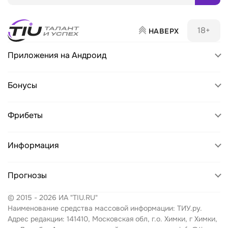
Поиск по матч-центру
18+
НАВЕРХ
Приложения на Андроид
Пари
Бонусы
БетБум
Pari
Фрибеты
Леон
BetBoom
Лига Ставок
Пари
Информация
Leon
Мелбет
БетБум
Winline
Политика конфиденциальности
Прогнозы
Бетсити
Леон
Fonbet
Политика cookies
Марафон
© 2015 - 2026 ИА "TIU.RU"
Винлайн
Прогнозы на спорт
Марафон
Пользовательское соглашение
Наименование средства массовой информации: ТИУ.ру.
Фонбет
Фонбет
Футбол
Адрес редакции: 141410, Московская обл, г.о. Химки, г Химки,
Betcity
Согласие на обработку персональных данных