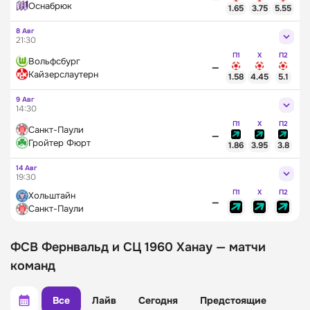
Оснабрюк
1.65
3.75
5.55
8 Авг
21:30
П1
X
П2
Вольфсбург
—
Кайзерслаутерн
1.58
4.45
5.1
9 Авг
14:30
П1
X
П2
Санкт-Паули
—
Гройтер Фюрт
1.86
3.95
3.8
14 Авг
19:30
П1
X
П2
Хольштайн
—
Санкт-Паули
ФСВ Фернвальд и СЦ 1960 Ханау — матчи
команд
Все
Лайв
Сегодня
Предстоящие