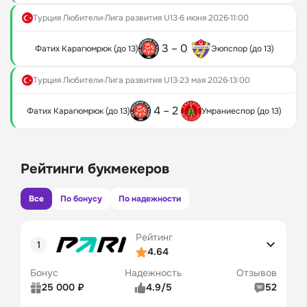
Турция Любители
Лига развития U13
6 июня 2026
11:00
3 – 0
Фатих Карагюмрюк (до 13)
Эюпспор (до 13)
Турция Любители
Лига развития U13
23 мая 2026
13:00
4 – 2
Фатих Карагюмрюк (до 13)
Умраниеспор (до 13)
Рейтинги букмекеров
Все
По бонусу
По надежности
Рейтинг
4.64
Бонус
Надежность
Отзывов
25 000 ₽
4.9/5
52