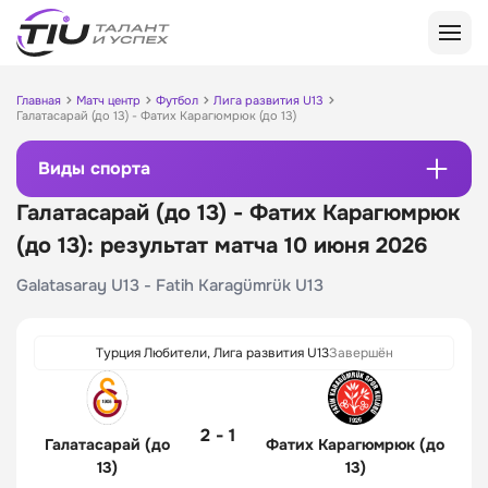
Главная
Матч центр
Футбол
Лига развития U13
Галатасарай (до 13) - Фатих Карагюмрюк (до 13)
Популярные БК
Пари
Виды спорта
По букмекеру
БетБум
Леон
Pari
Галатасарай (до 13) - Фатих Карагюмрюк
Приложения для Android
Винлайн
BetBoom
(до 13): результат матча 10 июня 2026
Фонбет
Leon
Пари
Виды спорта
Марафон
Winline
БетБум
Galatasaray U13 - Fatih Karagümrük U13
Бетсити
Fonbet
Леон
Баскетбол
Статьи о БК
Мелбет
Лига Ставок
Винлайн
Киберспорт
Winline
Лига Ставок
Марафон
Фонбет
Теннис
Турция Любители, Лига развития U13
Завершён
База знаний
По видам спорта
Олимпбет
Бет-М
Марафон
Хоккей
Виды ставок
Тенниси
Baltbet
Бетсити
Футбол
Футбол
Футбол
По видам спорта
Основы ставок
Балтбет
Melbet
Мелбет
Хоккей
2 - 1
Галатасарай (до
Фатих Карагюмрюк (до
Евролига
Сервисы
Бет-М
Olimpbet
Лига Ставок
Баскетбол
Футбол
13)
13)
Виды спорта
Кубок России
Беттери
Tennisi
Олимпбет
Теннис
Хоккей