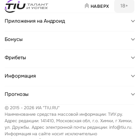
18+
НАВЕРХ
Приложения на Андроид
Пари
Бонусы
БетБум
Pari
Фрибеты
Леон
BetBoom
Лига Ставок
Пари
Информация
Leon
Мелбет
БетБум
Winline
Политика конфиденциальности
Прогнозы
Бетсити
Леон
Fonbet
Политика cookies
Марафон
© 2015 - 2026 ИА "TIU.RU"
Винлайн
Прогнозы на спорт
Марафон
Пользовательское соглашение
Наименование средства массовой информации: ТИУ.ру.
Фонбет
Фонбет
Футбол
Адрес редакции: 141410, Московская обл, г.о. Химки, г Химки,
Betcity
Согласие на обработку персональных данных
ул. Дружбы. Адрес электронной почты редакции: info@tiu.ru.
Винлайн
Марафон
Хоккей
Информация на сайте носит исключительно
Melbet
Контакты