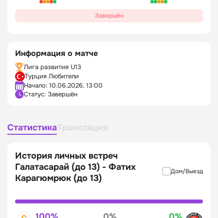
Лига Чемпионов
Зенит
Betcity
Тенниси
Теннис
Настольный теннис
Баскетбол
Завершён
Лига Европы
Спортбет
Bettery
Балтбет
Футбол
Волейбол
Теннис
24bet
Zenit
Беттери
Киберспорт
Настольный теннис
Рейтинги
Футбол
Спортбет
Зенит
Волейбол
Прочие категории
Лучшие букмекеры
РПЛ
24bet
Киберспорт
Информация о матче
Приложения для iOS
Футбол
Легальные букмекерские конторы
Фрибеты
Лига чемпионов
Лига развития U13
Российские букмекеры
Фрибеты без депозита
АПЛ
РПЛ
Leon
Турция Любители
БК с мобильным приложением
Фрибет без отыгрыша
Серия А
Лига чемпионов
Zenit
Начало:
10.06.2026, 13:00
Статус: Завершён
Надежные букмекеры
Промокод без отыгрыша
Ла Лига
АПЛ
Лига Ставок
БК с гостевым демосчетом
Бонус за регистрацию без отыгрыша
Бундеслига
Серия А
Марафон
БК с большими коэффициентами
Фрибеты сегодня
Лига Европы
Ла Лига
Melbet
Статистика
Трансляция
БК с минимальными депозитами
Лучшие фрибеты
Лига конференций
Бундеслига
Pari
Букмекеры для ставок на американский футбол
Фрибет новым игрокам
Лига наций
Лига Европы
Tennisi
Букмекеры для ставок на бейсбол
Новые БК с фрибетом
Суперкубок УЕФА
Лига конференций
Fonbet
История личных встреч
Хоккей
Хоккей
Букмекеры для ставок на гольф
Фрибет 3000
Betcity
Галатасарай (до 13) - Фатих
Дом/Выезд
Букмекеры для ставок на автогонки
Акции букмекерских контор при регистрации
КХЛ
КХЛ
BetBoom
Карагюмрюк (до 13)
Букмекеры для ставок на чемпионаты мира и Европы
Промокоды букмекеров
НХЛ
НХЛ
Bettery
Букмекеры для ставок на дартс
Бездепозитные бонусы за регистрацию
АХЛ
АХЛ
Olimpbet
Баскетбол
Баскетбол
Букмекеры для ставок на скачки
Бездепозитные бонусы букмекеров
Winline
100%
0%
0%