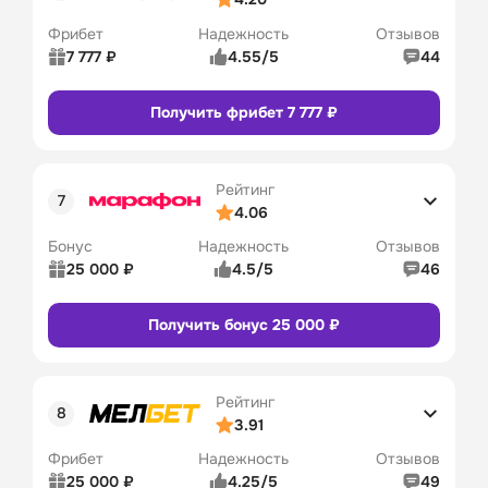
Удобство платежей
4/5
Фрибет
Надежность
Отзывов
Служба поддержки
5/5
7 777 ₽
4.55/5
44
Бонусы и акции
4/5
Рейтинг 
5/5
Получить фрибет 7 777 ₽
пользователей
Промокод
Бонусы
Коэффициенты
4/5
10
Линия в прематче
4/5
Рейтинг
Сайт
Приложение
Линия в лайве
4/5
4.06
Удобство платежей
4/5
Бонус
Надежность
Отзывов
Служба поддержки
4/5
25 000 ₽
4.5/5
46
Бонусы и акции
5/5
Рейтинг 
5/5
Получить бонус 25 000 ₽
пользователей
Бонусы
17
Коэффициенты
4/5
Сайт
Приложение
Линия в прематче
4/5
Рейтинг
Линия в лайве
4/5
3.91
Удобство платежей
4/5
Фрибет
Надежность
Отзывов
Служба поддержки
4/5
25 000 ₽
4.25/5
49