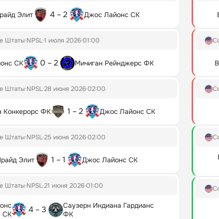
4 – 2
райд Элит
Джос Лайонс СК
е Штаты
NPSL
1 июля 2026
01:00
С
0 – 2
онс СК
Мичиган Рейнджерс ФК
В
е Штаты
NPSL
28 июня 2026
02:00
С
1 – 2
н Конкерорс ФК
Джос Лайонс СК
е Штаты
NPSL
25 июня 2026
02:00
С
1 – 1
райд Элит
Джос Лайонс СК
е Штаты
NPSL
21 июня 2026
01:00
С
онс
Саузерн Индиана Гардианс
4 – 3
СК
ФК