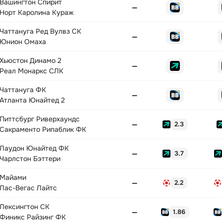
Вашингтон Спирит
—
Норт Каролина Кураж
Чаттануга Ред Вулвз СК
—
Юнион Омаха
Хьюстон Динамо 2
—
Реал Монаркс СЛК
Чаттануга ФК
—
Атланта Юнайтед 2
Питтсбург Риверхаундс
—
2.3
Сакраменто Рипаблик ФК
Лаудон Юнайтед ФК
—
3.7
Чарлстон Бэттери
Майами
—
2.2
Лас-Вегас Лайтс
Лексингтон СК
—
1.86
Финикс Райзинг ФК