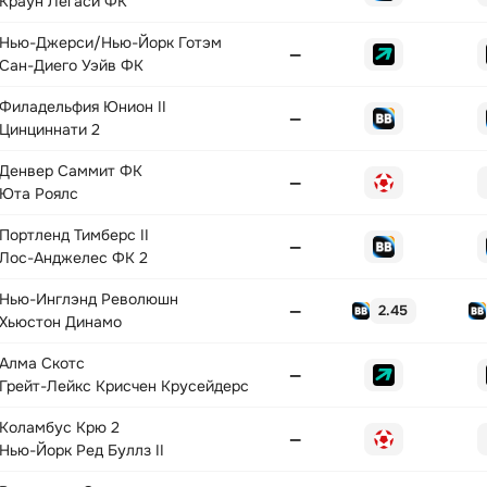
Краун Легаси ФК
Нью-Джерси/Нью-Йорк Готэм
—
Сан-Диего Уэйв ФК
Филадельфия Юнион II
—
Цинциннати 2
Денвер Саммит ФК
—
Юта Роялс
Портленд Тимберс II
—
Лос-Анджелес ФК 2
Нью-Инглэнд Революшн
—
2.45
Хьюстон Динамо
Алма Скотс
—
Грейт-Лейкс Крисчен Крусейдерс
Коламбус Крю 2
—
Нью-Йорк Ред Буллз II