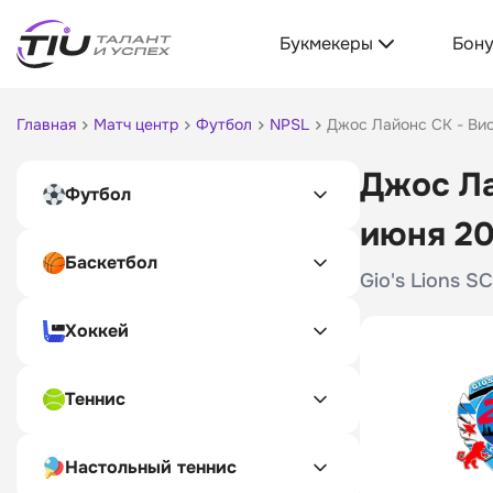
Букмекеры
Бон
Главная
Матч центр
Футбол
NPSL
Джос Лайонс СК - Ви
Джос Ла
Футбол
июня 2
Баскетбол
Gio's Lions S
Хоккей
Теннис
Настольный теннис