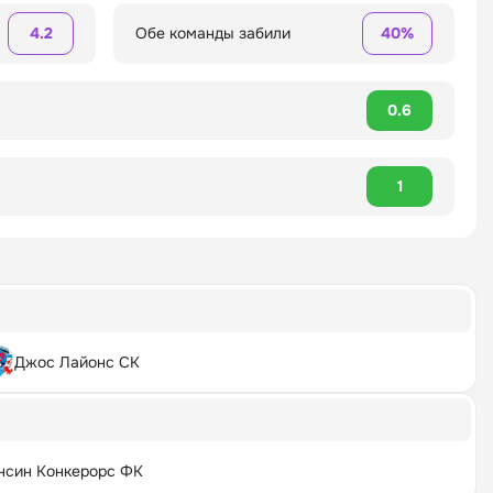
4.2
Обе команды забили
40%
0.6
1
Джос Лайонс СК
нсин Конкерорс ФК