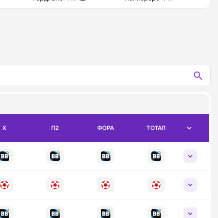
X
П2
ФОРА
ТОТАЛ