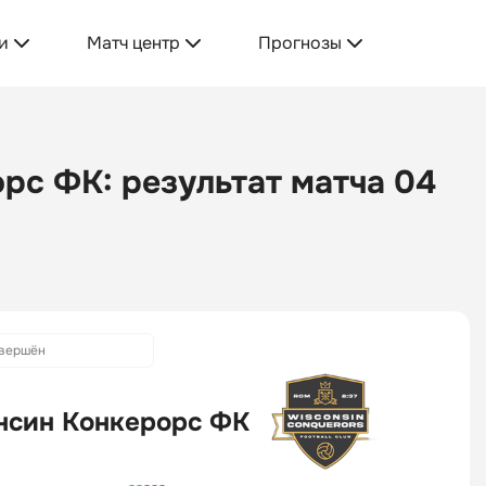
и
Матч центр
Прогнозы
рс ФК: результат матча 04
вершён
нсин Конкерорс ФК