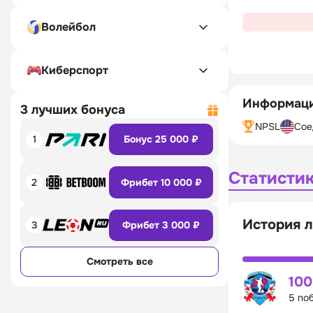
Волейбол
Киберспорт
Информаци
3 лучших бонуса
NPSL
Сое
1
Бонус 25 000 ₽
Статисти
2
Фрибет 10 000 ₽
История л
3
Фрибет 3 000 ₽
Смотреть все
10
5 по