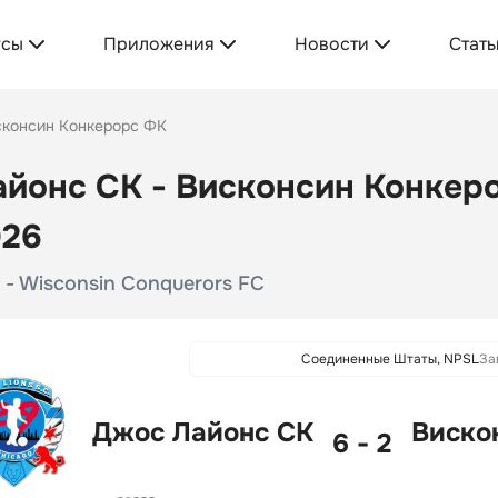
усы
Приложения
Новости
Стать
сконсин Конкерорс ФК
йонс СК - Висконсин Конкеро
026
C - Wisconsin Conquerors FC
Соединенные Штаты, NPSL
За
Джос Лайонс СК
Виско
6 - 2