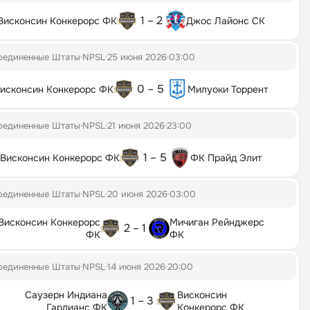
1 – 2
Висконсин Конкерорс ФК
Джос Лайонс СК
оединенные Штаты
NPSL
25 июня 2026
03:00
0 – 5
исконсин Конкерорс ФК
Милуоки Торрент
оединенные Штаты
NPSL
21 июня 2026
23:00
1 – 5
Висконсин Конкерорс ФК
ФК Прайд Элит
оединенные Штаты
NPSL
20 июня 2026
03:00
Висконсин Конкерорс
Мичиган Рейнджерс
2 – 1
ФК
ФК
оединенные Штаты
NPSL
14 июня 2026
20:00
Саузерн Индиана
Висконсин
1 – 3
Гардианс ФК
Конкерорс ФК