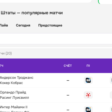
 Штаты — популярные матчи
Лайв
Сегодня
Предстоящие
чи (20)
ТЧ
СЧЁТ
П1
Андерсон Троджанс
—
Кокер Кобрас
Орландо Прайд
—
Расинг Луисвилл
Интер Майами II
—