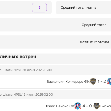
5
Средний тотал матча
Средний тотал
Жёлтые карточки
 личных встреч
е Штаты
NPSL
28 июня 2026
02:00
1 – 2
Висконсин Конкерорс ФК
е Штаты
NPSL
15 июня 2025
02:00
4 – 0
Джос Лайонс СК
Виско