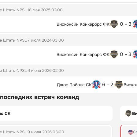
е Штаты
NPSL
18 мая 2025
02:00
0 – 3
Висконсин Конкерорс ФК
е Штаты
NPSL
7 июля 2024
03:00
0 – 3
Висконсин Конкерорс ФК
е Штаты
NPSL
4 июня 2026
02:00
6 – 2
Джос Лайонс СК
Виско
 последних встреч команд
нс СК
В
е Штаты
NPSL
9 июля 2026
03:00
С