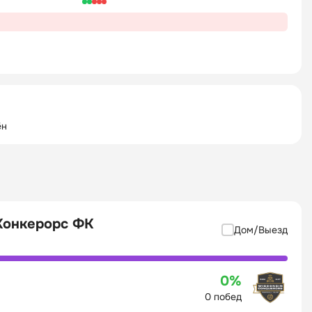
ён
Конкерорс ФК
Дом/Выезд
0%
0 побед