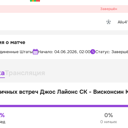
Завершён
Aliu
4'
я о матче
диненные Штаты
Начало:
04.06.2026, 02:00
Статус: Заверш
ка
Трансляция
ичных встреч Джос Лайонс СК - Висконсин 
0%
0%
бед
0 ничьих