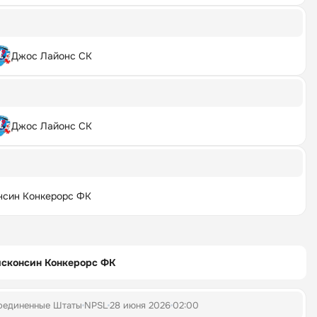
Джос Лайонс СК
Джос Лайонс СК
нсин Конкерорс ФК
исконсин Конкерорс ФК
оединенные Штаты
NPSL
28 июня 2026
02:00