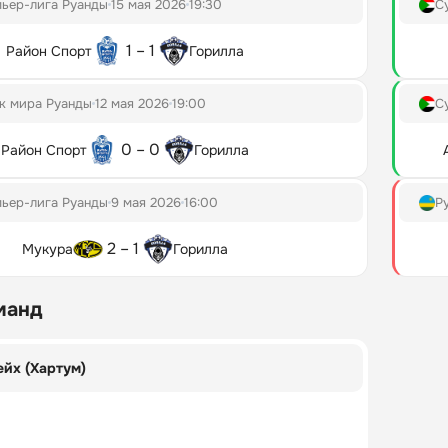
ьер-лига Руанды
15 мая 2026
19:30
С
1 – 1
Район Спорт
Горилла
к мира Руанды
12 мая 2026
19:00
С
0 – 0
Район Спорт
Горилла
ьер-лига Руанды
9 мая 2026
16:00
Р
2 – 1
Мукура
Горилла
манд
йх (Хартум)