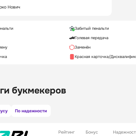
рко Нович
енальти
Забитый пенальти
Голевая передача
мену
Заменён
очка
Красная карточка/Дисквалифи
ги букмекеров
нусу
По надежности
Рейтинг
Бонус
Надежност