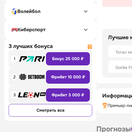
Волейбол
Киберспорт
Лучшие 
3 лучших бонуса
Тотал м
1
Бонус 25 000 ₽
Gorilla F
2
Фрибет 10 000 ₽
3
Фрибет 3 000 ₽
Информаци
Премьер-ли
Смотреть все
Прогнозы