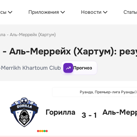
усы
Приложения
Новости
Стать
ла - Аль-Меррейх (Хартум)
 - Аль-Меррейх (Хартум): рез
Al-Merrikh Khartoum Club
Прогноз
Руанда, Премьер-лига Руанды
З
Горилла
Аль-Мерр
3 - 1