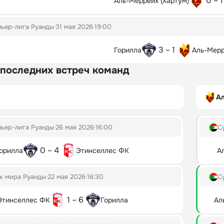
0 – 1
Аль-Меррейх (Хартум)
ьер-лига Руанды
31 мая 2026
19:00
3 – 1
Горилла
Аль-Мерр
 последних встреч команд
А
ьер-лига Руанды
26 мая 2026
16:00
С
0 – 4
орилла
Этинселлес ФК
А
к мира Руанды
22 мая 2026
16:30
С
1 – 6
Этинселлес ФК
Горилла
Ал