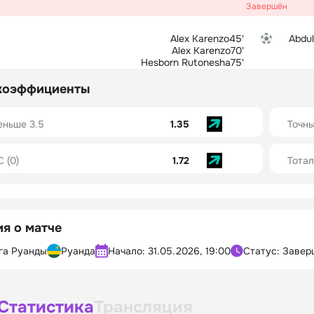
Завершён
Alex Karenzo
45'
Abdul
Alex Karenzo
70'
Hesborn Rutonesha
75'
коэффициенты
еньше 3.5
1.35
Точны
C (0)
1.72
Тотал
я о матче
га Руанды
Руанда
Начало:
31.05.2026, 19:00
Статус: Завер
Статистика
Трансляция