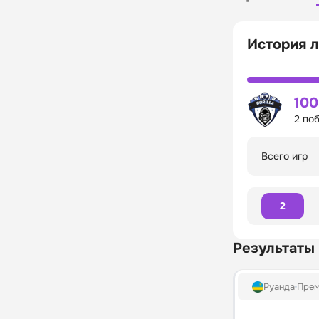
История л
10
2 по
Всего игр
2
Результаты
Руанда
Прем