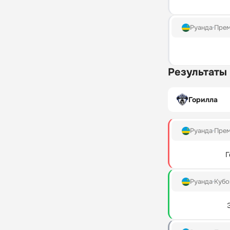
Руанда
Прем
Результаты
Горилла
Руанда
Прем
Г
Руанда
Кубо