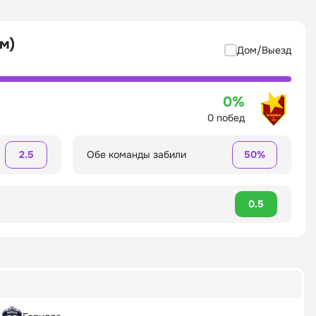
м)
Дом/Выезд
0%
0 побед
2.5
Обе команды забили
50%
0.5