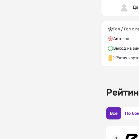
Да
Гол / Гол с п
Автогол
Выход на за
Жёлтая карт
Рейтин
Все
По бо