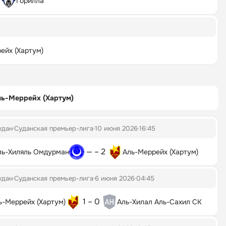
Горилла
ейх (Хартум)
ль-Меррейх (Хартум)
удан
Суданская премьер-лига
10 июня 2026
16:45
— – 2
ль-Хиляль Омдурман
Аль-Меррейх (Хартум)
удан
Суданская премьер-лига
6 июня 2026
04:45
1 – 0
ь-Меррейх (Хартум)
Аль-Хилал Аль-Сахил СК