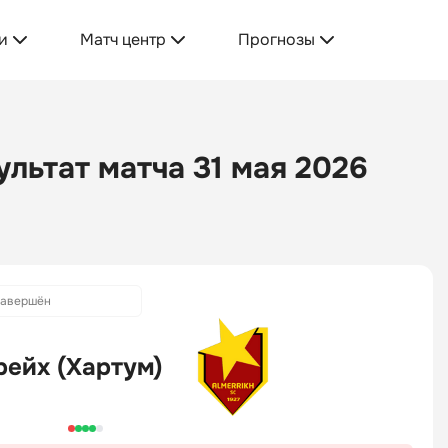
и
Матч центр
Прогнозы
ультат матча 31 мая 2026
авершён
ейх (Хартум)