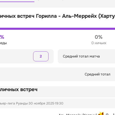
ичных встреч Горилла - Аль-Меррейх (Харту
0%
0%
беды
0 ничьих
2
Средний тотал матча
Средний тотал
 личных встреч
ьер-лига Руанды
30 ноября 2025
19:30