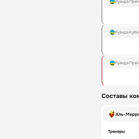
Руанда
Прем
Руанда
Кубо
Руанда
Прем
Составы ко
Аль-Мерре
Тренеры