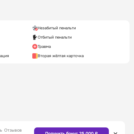
Незабитый пенальти
Отбитый пенальти
Травма
кация
Вторая жёлтая карточка
ь
Отзывов
Получить бонус 25 000 ₽