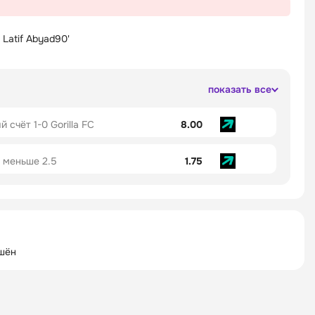
 Latif Abyad
90'
показать все
й счёт 1-0 Gorilla FC
8.00
 меньше 2.5
1.75
шён