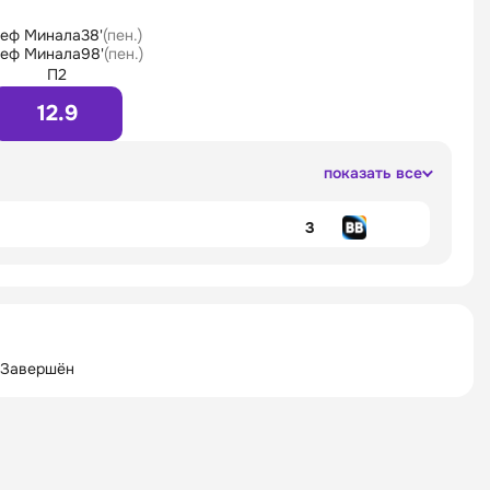
еф Минала
38'
(пен.)
еф Минала
98'
(пен.)
П2
12.9
показать все
3
 Завершён