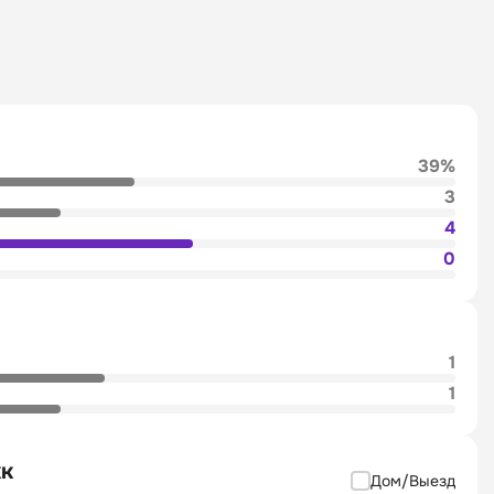
39%
3
4
0
1
1
кк
Дом/Выезд