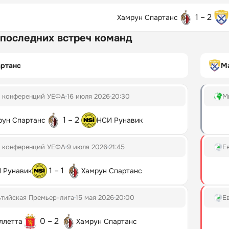
1 – 2
Хамрун Спартанс
 последних встреч команд
артанс
М
а конференций УЕФА
16 июля 2026
20:30
М
1 – 2
рун Спартанс
НСИ Рунавик
а конференций УЕФА
9 июля 2026
21:45
Е
1 – 1
 Рунавик
Хамрун Спартанс
тийская Премьер-лига
15 мая 2026
20:00
Е
0 – 2
ллетта
Хамрун Спартанс