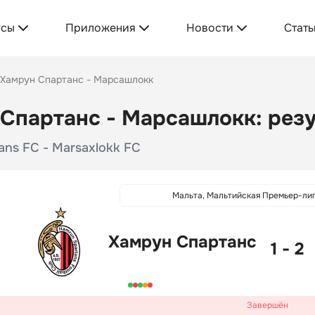
усы
Приложения
Новости
Стать
Хамрун Спартанс - Марсашлокк
Спартанс - Марсашлокк: резу
ans FC - Marsaxlokk FC
Мальта, Мальтийская Премьер-ли
Хамрун Спартанс
1 - 2
Завершён