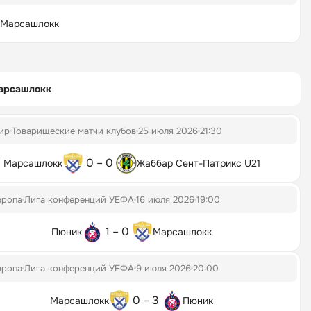
Марсашлокк
арсашлокк
ир
Товарищеские матчи клубов
25 июля 2026
21:30
0 – 0
Марсашлокк
Жаббар Сент-Патрикс U21
вропа
Лига конференций УЕФА
16 июля 2026
19:00
1 – 0
Пюник
Марсашлокк
вропа
Лига конференций УЕФА
9 июля 2026
20:00
0 – 3
Марсашлокк
Пюник