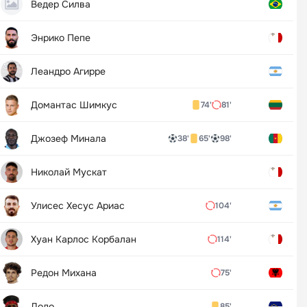
Ведер Силва
Энрико Пепе
Леандро Агирре
Домантас Шимкус
74'
81'
Джозеф Минала
38'
65'
98'
Николай Мускат
Улисес Хесус Ариас
104'
Хуан Карлос Корбалан
114'
Редон Михана
75'
Додо
85'