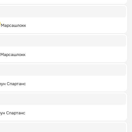
Марсашлокк
Марсашлокк
рун Спартанс
ун Спартанс