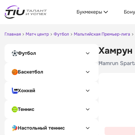
Букмекеры
Бон
Главная
Матч центр
Футбол
Мальтийская Премьер-лига
Хамрун 
Футбол
Ħamrun Spart
Баскетбол
Хоккей
Теннис
Настольный теннис