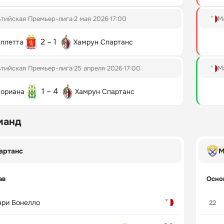
тийская Премьер-лига
2 мая 2026
17:00
М
2 – 1
ллетта
Хамрун Спартанс
тийская Премьер-лига
25 апреля 2026
17:00
М
1 – 4
ориана
Хамрун Спартанс
манд
артанс
М
ав
Осно
нри Бонелло
22