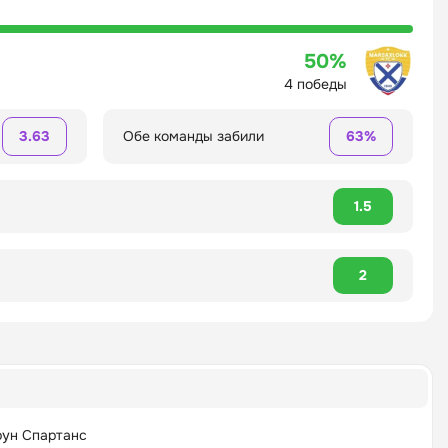
50%
4 победы
3.63
Обе команды забили
63%
1.5
2
ун Спартанс