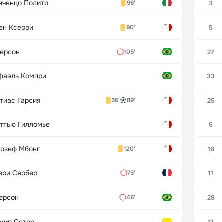
нченцо Полито
3
96'
ен Ксерри
5
90'
ерсон
27
105'
фаэль Компри
33
тиас Гарсия
25
56'
89'
ттью Гилломье
6
озеф Мбонг
16
120'
ери Сербер
11
75'
ерсон
28
46'
мир Сетер
17