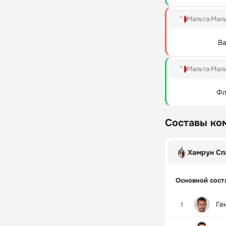
Мальта
Маль
Ва
Мальта
Маль
Фл
Составы ко
Хамрун Сп
Основной сост
Ге
1