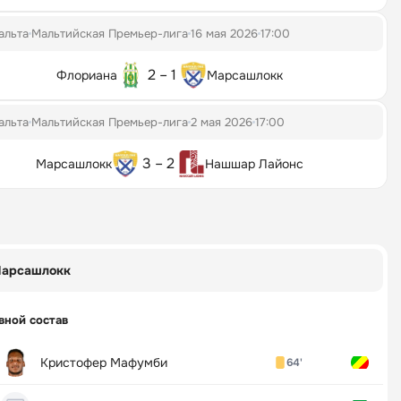
альта
Мальтийская Премьер-лига
16 мая 2026
17:00
2 – 1
Флориана
Марсашлокк
альта
Мальтийская Премьер-лига
2 мая 2026
17:00
3 – 2
Марсашлокк
Нашшар Лайонс
арсашлокк
вной состав
Кристофер Мафумби
64'