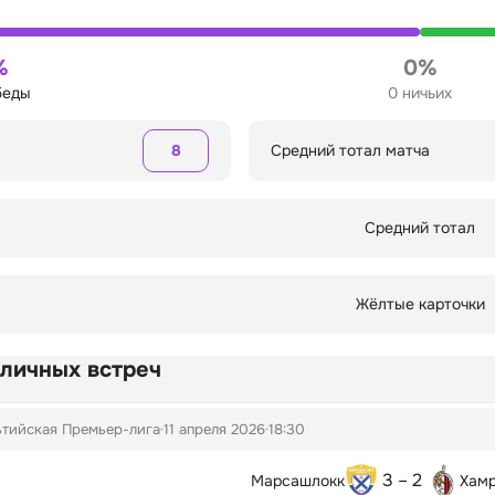
%
0%
беды
0 ничьих
8
Средний тотал матча
Средний тотал
Жёлтые карточки
 личных встреч
тийская Премьер-лига
11 апреля 2026
18:30
3 – 2
Марсашлокк
Хамр