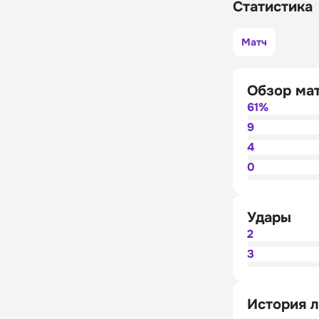
Статистика
Матч
Обзор ма
61%
9
4
0
Удары
2
3
История л