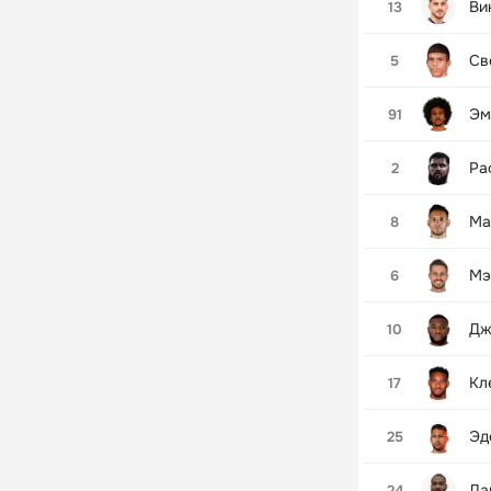
Ви
13
Св
5
Эм
91
Ра
2
Ма
8
Мэ
6
Дж
10
Кл
17
Эд
25
Да
24