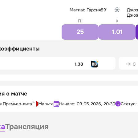
Матиас Гарсия
89'
Джоз
Джоз
П1
X
25
1.01
коэффициенты
1.38
Ф1 0
я о матче
я Премьер-лига
Мальта
Начало:
09.05.2026, 20:30
Статус:
ка
Трансляция