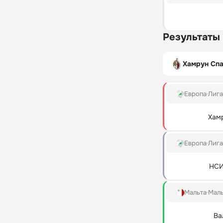
Результаты
Хамрун Сп
Европа
Лиг
Хам
Европа
Лиг
НСИ
Мальта
Маль
Ва