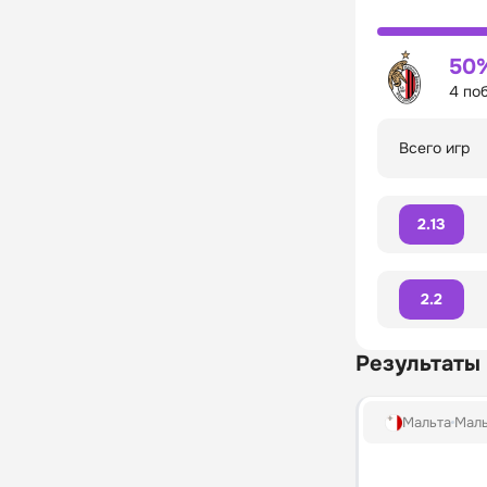
50
4 по
Всего игр
2.13
2.2
Результаты
Мальта
Маль