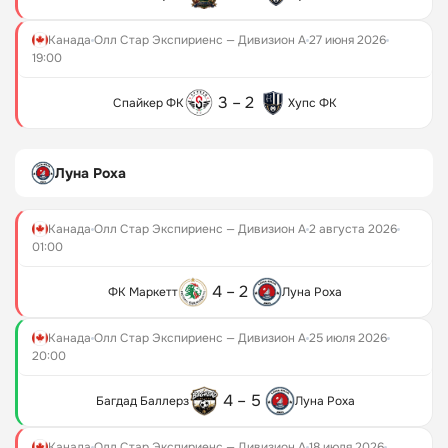
Канада
Олл Стар Экспириенс — Дивизион A
27 июня 2026
19:00
3 – 2
Спайкер ФК
Хупс ФК
Луна Роха
Канада
Олл Стар Экспириенс — Дивизион A
2 августа 2026
01:00
4 – 2
ФК Маркетт
Луна Роха
Канада
Олл Стар Экспириенс — Дивизион A
25 июля 2026
20:00
4 – 5
Багдад Баллерз
Луна Роха
Канада
Олл Стар Экспириенс — Дивизион A
18 июля 2026