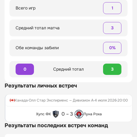
Букмекеры для ставок на киберспорт
НБА
НБА
Baltbet
Букмекеры для профессиональных игроков
Единая Лига ВТБ
Единая Лига ВТБ
24Бет
Всего игр
1
Букмекеры для ставок на футбол
Евролига
Евролига
WNBA
WNBA
Средний тотал матча
3
Суперлига
Суперлига
Теннис
Теннис
US Open 2026 ATP
ATP
Обе команды забили
0%
US Open 2026 WTA
WTA
Настольный теннис
Cincinnati ATP
Cincinnati WTA
Челленджер
0
Средний тотал
3
Настольный теннис
Лига Про
Чемпионат мира
Setka Cup
Волейбол
Результаты личных встреч
Кубок мира
Чемпионат Европы
Лига Наций
WTT Champions Yokohama, MS
Суперлига России
Канада
Олл Стар Экспириенс — Дивизион A
4 июля 2026
20:00
Киберспорт
WTT Champions Yokohama, WS
Europe Smash Sweden, WS
IEM Cologne
0 – 3
Хупс ФК
Луна Роха
Europe Smash Sweden, MS
The International
Результаты последних встреч команд
Волейбол
Лига Наций