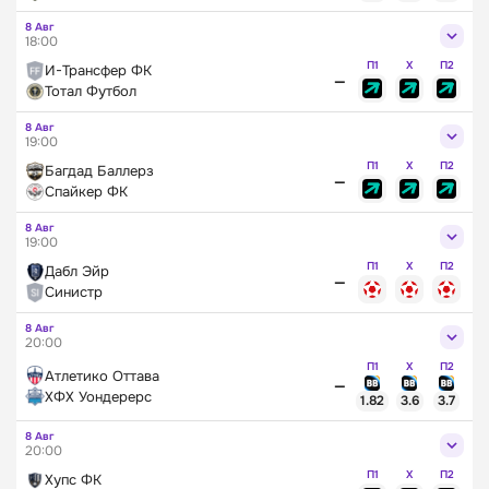
8 Авг
18:00
П1
X
П2
И-Трансфер ФК
—
Тотал Футбол
8 Авг
19:00
П1
X
П2
Багдад Баллерз
—
Спайкер ФК
8 Авг
19:00
П1
X
П2
Дабл Эйр
—
Синистр
8 Авг
20:00
П1
X
П2
Атлетико Оттава
—
ХФХ Уондерерс
1.82
3.6
3.7
8 Авг
20:00
П1
X
П2
Хупс ФК