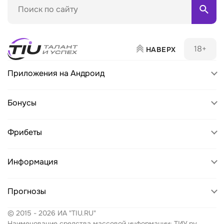
Поиск по матч-центру
18+
НАВЕРХ
Приложения на Андроид
Пари
Бонусы
БетБум
Pari
Фрибеты
Леон
BetBoom
Лига Ставок
Пари
Информация
Leon
Мелбет
БетБум
Winline
Политика конфиденциальности
Прогнозы
Бетсити
Леон
Fonbet
Политика cookies
Марафон
© 2015 - 2026 ИА "TIU.RU"
Винлайн
Прогнозы на спорт
Марафон
Пользовательское соглашение
Наименование средства массовой информации: ТИУ.ру.