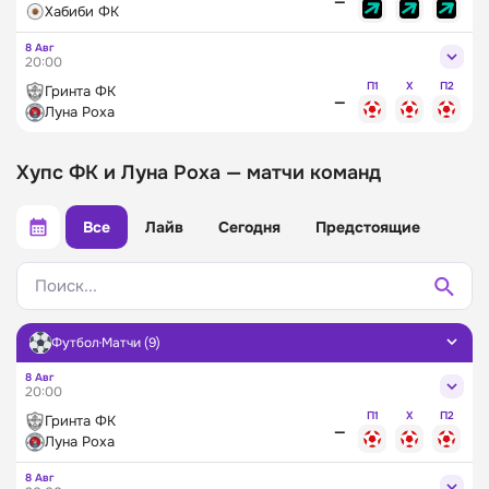
—
Хабиби ФК
8 Авг
20:00
П1
X
П2
Гринта ФК
—
Луна Роха
Хупс ФК и Луна Роха — матчи команд
Все
Лайв
Сегодня
Предстоящие
Поиск...
Футбол
Матчи (9)
8 Авг
20:00
П1
X
П2
Гринта ФК
—
Луна Роха
8 Авг