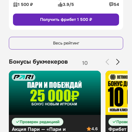
Служба поддержки
4/5
1 500 ₽
3.9/5
54
Бонусы и акции
4/5
Рейтинг 
5/5
Получить фрибет 1 500 ₽
пользователей
Промокод
Бонусы
Коэффициенты
3/5
8
Линия в прематче
3/5
Линия в лайве
Сайт
Приложение
4/5
Весь рейтинг
Удобство платежей
4/5
Служба поддержки
4/5
Бонусы букмекеров
10
Бонусы и акции
4/5
Промокод
Бонусы
13
Сайт
Приложение
Проверен редакцией
Провере
Акция Пари — «Пари и
4.6
Фрибет Б