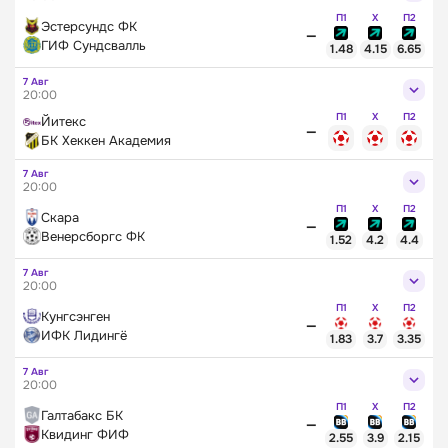
П1
X
П2
Эстерсундс ФК
—
ГИФ Сундсвалль
1.48
4.15
6.65
7 Авг
20:00
П1
X
П2
Йитекс
—
БК Хеккен Академия
7 Авг
20:00
П1
X
П2
Скара
—
Венерсборгс ФК
1.52
4.2
4.4
7 Авг
20:00
П1
X
П2
Кунгсэнген
—
ИФК Лидингё
1.83
3.7
3.35
7 Авг
20:00
П1
X
П2
Галтабакс БК
—
Квидинг ФИФ
2.55
3.9
2.15