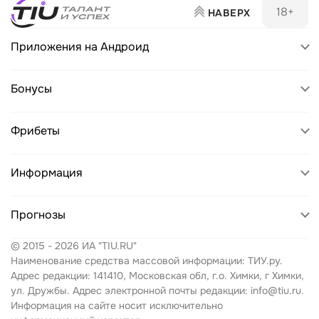
18+
НАВЕРХ
Приложения на Андроид
Пари
Бонусы
БетБум
Pari
Фрибеты
Леон
BetBoom
Лига Ставок
Пари
Информация
Leon
Мелбет
БетБум
Winline
Политика конфиденциальности
Прогнозы
Бетсити
Леон
Fonbet
Политика cookies
Марафон
© 2015 - 2026 ИА "TIU.RU"
Винлайн
Прогнозы на спорт
Марафон
Пользовательское соглашение
Наименование средства массовой информации: ТИУ.ру.
Фонбет
Фонбет
Футбол
Адрес редакции: 141410, Московская обл, г.о. Химки, г Химки,
Betcity
Согласие на обработку персональных данных
ул. Дружбы. Адрес электронной почты редакции: info@tiu.ru.
Винлайн
Марафон
Хоккей
Информация на сайте носит исключительно
Melbet
Контакты