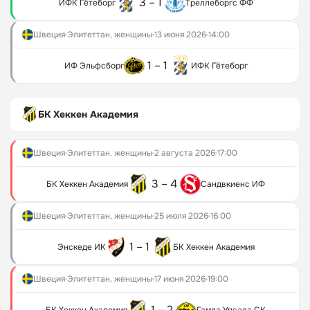
3 – 1
ИФК Гётеборг
Треллеборгс ФФ
Швеция
Элитеттан, женщины
13 июня 2026
14:00
1 – 1
ИФ Эльфсборг
ИФК Гётеборг
БК Хеккен Академия
Швеция
Элитеттан, женщины
2 августа 2026
17:00
3 – 4
БК Хеккен Академия
Сандвкиенс ИФ
Швеция
Элитеттан, женщины
25 июля 2026
16:00
1 – 1
Энскеде ИК
БК Хеккен Академия
Швеция
Элитеттан, женщины
17 июня 2026
19:00
1 – 2
БК Хеккен Академия
Гамла Упсала СК