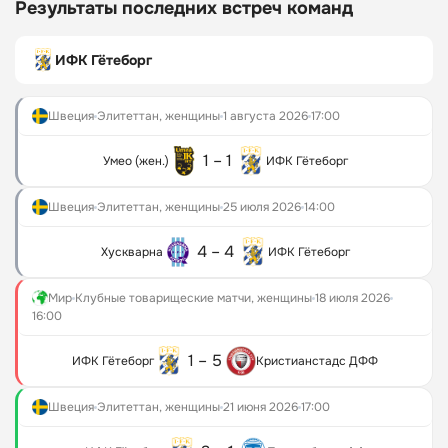
Результаты последних встреч команд
Чемпионат мира
Суперлига России
ИФК Гётеборг
Чемпионат Европы
Киберспорт
IEM Cologne
Швеция
Элитеттан, женщины
1 августа 2026
17:00
The International
Esports World Cup Counter Strike
1 – 1
Умео (жен.)
ИФК Гётеборг
Швеция
Элитеттан, женщины
25 июля 2026
14:00
4 – 4
Хускварна
ИФК Гётеборг
Мир
Клубные товарищеские матчи, женщины
18 июля 2026
16:00
1 – 5
ИФК Гётеборг
Кристианстадс ДФФ
Швеция
Элитеттан, женщины
21 июня 2026
17:00