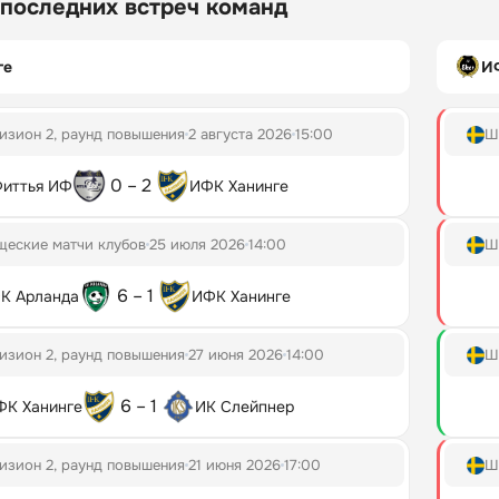
 последних встреч команд
ге
И
изион 2, раунд повышения
2 августа 2026
15:00
Ш
0 – 2
иттья ИФ
ИФК Ханинге
щеские матчи клубов
25 июля 2026
14:00
Ш
6 – 1
К Арланда
ИФК Ханинге
изион 2, раунд повышения
27 июня 2026
14:00
Ш
6 – 1
ФК Ханинге
ИК Слейпнер
изион 2, раунд повышения
21 июня 2026
17:00
Ш