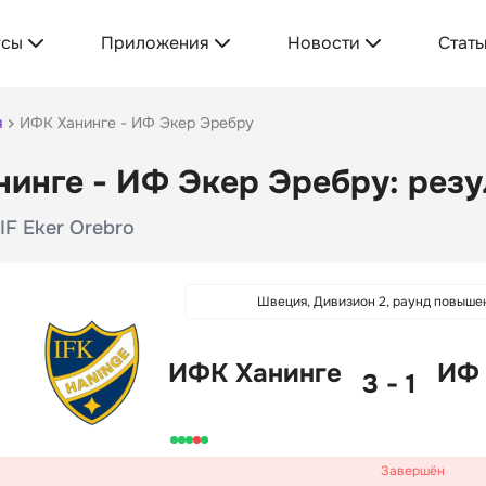
усы
Приложения
Новости
Стать
я
ИФК Ханинге - ИФ Экер Эребру
инге - ИФ Экер Эребру: резул
 IF Eker Orebro
Швеция, Дивизион 2, раунд повыше
ИФК Ханинге
ИФ 
3 - 1
Завершён