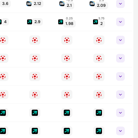
-0.5
2.5
3.6
2.12
2.1
2.09
0.25
3.75
4
2.9
1.98
2