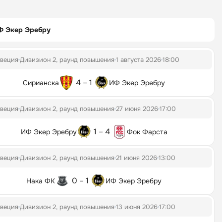
Ф Экер Эребру
веция
Дивизион 2, раунд повышения
1 августа 2026
18:00
4 – 1
Сирианска
ИФ Экер Эребру
веция
Дивизион 2, раунд повышения
27 июня 2026
17:00
1 – 4
ИФ Экер Эребру
Фок Фарста
веция
Дивизион 2, раунд повышения
21 июня 2026
13:00
0 – 1
Нака ФК
ИФ Экер Эребру
веция
Дивизион 2, раунд повышения
13 июня 2026
17:00