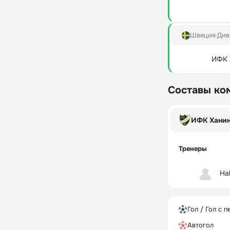
Швеция
Див
ИФК 
Составы ко
ИФК Ханин
Тренеры
Ha
Гол / Гол с п
Автогол