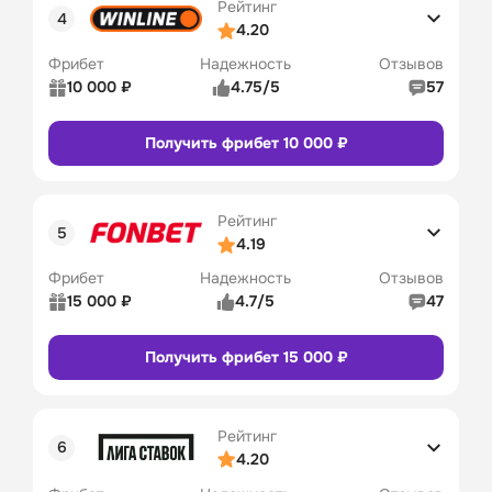
Рейтинг
Линия в лайве
Сайт
Приложение
3/5
4.20
Удобство платежей
4/5
Фрибет
Надежность
Отзывов
Служба поддержки
5/5
10 000 ₽
4.75/5
57
Бонусы и акции
4/5
Рейтинг 
5/5
Получить фрибет 10 000 ₽
пользователей
Промокод
Бонусы
Коэффициенты
4/5
34
Линия в прематче
4/5
Рейтинг
Линия в лайве
Сайт
Приложение
4/5
4.19
Удобство платежей
4/5
Фрибет
Надежность
Отзывов
Служба поддержки
4/5
15 000 ₽
4.7/5
47
Бонусы и акции
5/5
Рейтинг 
5/5
Получить фрибет 15 000 ₽
пользователей
Промокод
Бонусы
Коэффициенты
4/5
10
Линия в прематче
4/5
Рейтинг
Линия в лайве
Сайт
Приложение
4/5
4.20
Удобство платежей
4/5