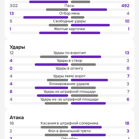
Чемпионат мира
302
492
Пасы
Суперлига России
13
4
Отбор мяча
Чемпионат Европы
5
10
Свободные удары
Киберспорт
1
1
Желтые карточки
IEM Cologne
The International
Удары
Esports World Cup Counter Strike
12
13
Удары по воротам
4
3
Удары в створ
0
0
Удары в штангу
4
7
Удары мимо ворот
4
3
Блокирование ударов
8
7
Удары из штрафной площади
4
6
Удары из-за штрафной площади
Атака
16
18
Касания в штрафной соперника
2
3
Фол в финальной трети
3
1
Офсайды