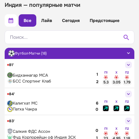
Шейх
Хормипам
Ндиайе
Сахиф
Лаллаумаума
Моханан
Долинг
Судиш
Йоке
Бертомеу
Франчу
Валияттил
Дражич
Рабих
Ясир
Чхетри
Сингх
Харбудон
Джинган
Сангван
Морено
Джексон
Индия — популярные матчи
Все
Лайв
Сегодня
Предстоящие
Поиск...
Футбол
Матчи (18)
81'
П1
X
П2
1
Бидханнагар МСА
БСС Спортинг Клаб
2
5.3
3.05
1.79
84'
П1
X
П2
6
Калигхат МС
Патха Чакра
0
83'
П1
X
П2
0
Салкия ФДС Ассон
Фуд Корпорейшн оф Индия ЗСК
1
23
4.95
1.18