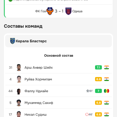
3 – 1
ФК Гоа
Одиша
Составы команд
Керала Бластерс
Основной состав
31
Арш Анвер Шейх
7.1
4
Руйва Хормипам
6.8
44
Фаллу Ндиайе
81'
7
5
Мухаммед Сахиф
6.8
17
Нихал Судиш
46'
6.6