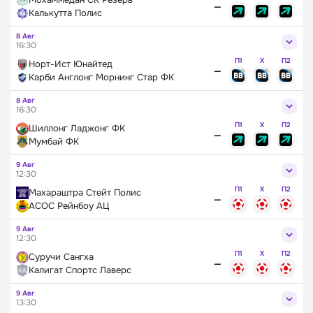
—
Калькутта Полис
8 Авг
16:30
П1
X
П2
Норт-Ист Юнайтед
—
Карби Англонг Морнинг Стар ФК
8 Авг
16:30
П1
X
П2
Шиллонг Ладжонг ФК
—
Мумбай ФК
9 Авг
12:30
П1
X
П2
Махараштра Стейт Полис
—
АСОС Рейнбоу АЦ
9 Авг
12:30
П1
X
П2
Суручи Сангха
—
Калигат Спортс Лаверс
9 Авг
13:30