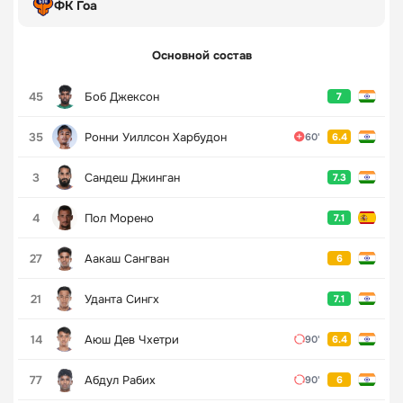
ФК Гоа
Основной состав
45
Боб Джексон
7
35
Ронни Уиллсон Харбудон
60'
6.4
3
Сандеш Джинган
7.3
4
Пол Морено
7.1
27
Аакаш Сангван
6
21
Уданта Сингх
7.1
14
Аюш Дев Чхетри
90'
6.4
77
Абдул Рабих
90'
6