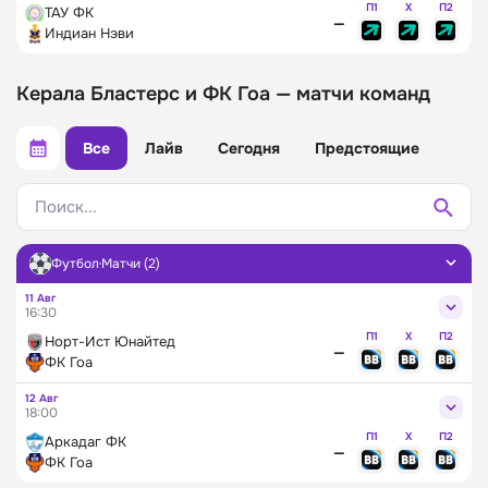
П1
X
П2
ТАУ ФК
—
Индиан Нэви
Керала Бластерс и ФК Гоа — матчи команд
Все
Лайв
Сегодня
Предстоящие
Поиск...
Футбол
Матчи (2)
11 Авг
16:30
П1
X
П2
Норт-Ист Юнайтед
—
ФК Гоа
12 Авг
18:00
П1
X
П2
Аркадаг ФК
—
ФК Гоа