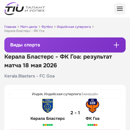
Главная
Матч центр
Футбол
Индийская суперлига
Керала Бластерс - ФК Гоа
Популярные БК
Пари
Виды спорта
По букмекеру
БетБум
Леон
Pari
Керала Бластерс - ФК Гоа: результат
Приложения для Android
Винлайн
BetBoom
матча 18 мая 2026
Фонбет
Leon
Пари
Виды спорта
Марафон
Winline
БетБум
Kerala Blasters - FC Goa
Бетсити
Fonbet
Леон
Баскетбол
Статьи о БК
Мелбет
Лига Ставок
Винлайн
Киберспорт
Winline
Лига Ставок
Марафон
Фонбет
Теннис
Индия, Индийская суперлига
Завершён
База знаний
По видам спорта
Олимпбет
Бет-М
Марафон
Хоккей
Виды ставок
Тенниси
Baltbet
Бетсити
Футбол
Футбол
2 - 1
Футбол
По видам спорта
Основы ставок
Балтбет
Melbet
Мелбет
Хоккей
Керала Бластерс
ФК Гоа
Евролига
Сервисы
Бет-М
Olimpbet
Лига Ставок
Баскетбол
Футбол
Виды спорта
Кубок России
Беттери
Tennisi
Олимпбет
Теннис
Хоккей