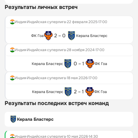
Результаты личных встреч
Индия
Индийская суперлига
22 февраля 2025
17:00
2 – 0
ФК Гоа
Керала Бластерс
Индия
Индийская суперлига
28 ноября 2024
17:00
0 – 1
Керала Бластерс
ФК Гоа
Индия
Индийская суперлига
18 мая 2026
17:00
2 – 1
Керала Бластерс
ФК Гоа
Результаты последних встреч команд
Керала Бластерс
Индия
Индийская суперлига
10 мая 2026
14:30