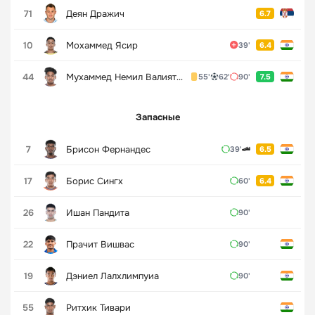
71
Деян Дражич
6.7
10
Мохаммед Ясир
39'
6.4
44
Мухаммед Немил Валияттил
55'
62'
90'
7.5
Запасные
7
Брисон Фернандес
39'
6.5
17
Борис Сингх
60'
6.4
26
Ишан Пандита
90'
22
Прачит Вишвас
90'
19
Дэниел Лалхлимпуиа
90'
55
Ритхик Тивари