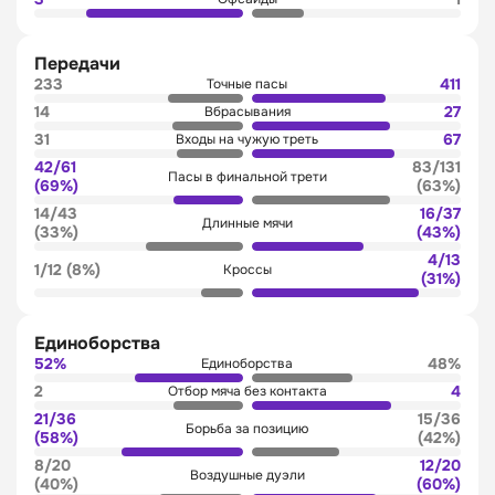
Передачи
233
411
Точные пасы
14
27
Вбрасывания
31
67
Входы на чужую треть
42/61
83/131
Пасы в финальной трети
(69%)
(63%)
14/43
16/37
Длинные мячи
(33%)
(43%)
4/13
1/12 (8%)
Кроссы
(31%)
Единоборства
52%
48%
Единоборства
2
4
Отбор мяча без контакта
21/36
15/36
Борьба за позицию
(58%)
(42%)
8/20
12/20
Воздушные дуэли
(40%)
(60%)