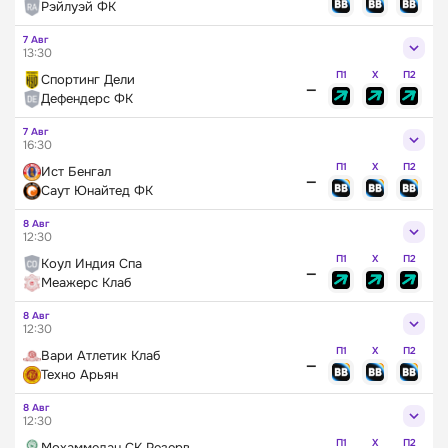
Рэйлуэй ФК
7 Авг
13:30
П1
X
П2
Спортинг Дели
—
Дефендерс ФК
7 Авг
16:30
П1
X
П2
Ист Бенгал
—
Саут Юнайтед ФК
8 Авг
12:30
П1
X
П2
Коул Индия Спа
—
Меажерс Клаб
8 Авг
12:30
П1
X
П2
Вари Атлетик Клаб
—
Техно Арьян
8 Авг
12:30
П1
X
П2
Мохаммедан СК Резерв