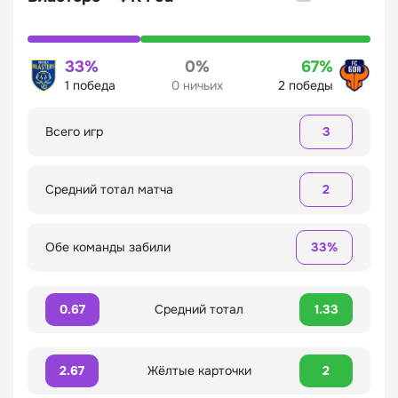
33%
0%
67%
1 победа
0 ничьих
2 победы
Всего игр
3
Средний тотал матча
2
Обе команды забили
33%
0.67
Средний тотал
1.33
2.67
Жёлтые карточки
2