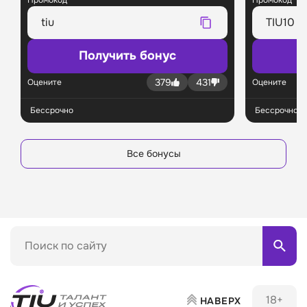
Получить бонус
П
379
431
Оцените
Оцените
Бессрочно
Бессрочно
Все бонусы
Поиск по матч-центру
18+
НАВЕРХ