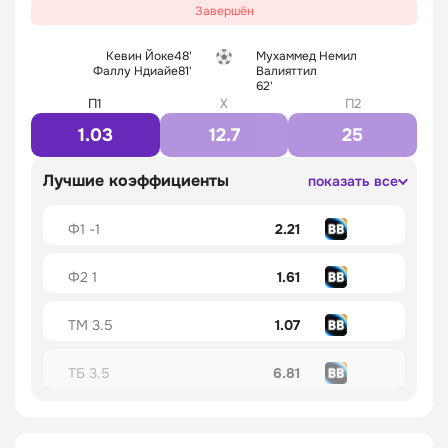
Завершён
Лига Чемпионов
Зенит
Betcity
Тенниси
Теннис
Настольный теннис
Баскетбол
Лига Европы
Спортбет
Bettery
Балтбет
Футбол
Волейбол
Теннис
Кевин Йоке
48'
Мухаммед Немил
24bet
Zenit
Беттери
Киберспорт
Настольный теннис
Фаллу Ндиайе
81'
Валияттил
Рейтинги
Футбол
Спортбет
Зенит
Волейбол
62'
Прочие категории
П1
X
П2
Лучшие букмекеры
РПЛ
24bet
Киберспорт
Приложения для iOS
Футбол
Легальные букмекерские конторы
Фрибеты
Лига чемпионов
1.03
12.7
25
Российские букмекеры
Фрибеты без депозита
АПЛ
РПЛ
Leon
БК с мобильным приложением
Фрибет без отыгрыша
Серия А
Лига чемпионов
Zenit
Лучшие коэффициенты
показать все
Надежные букмекеры
Промокод без отыгрыша
Ла Лига
АПЛ
Лига Ставок
БК с гостевым демосчетом
Бонус за регистрацию без отыгрыша
Бундеслига
Серия А
Марафон
Ф1 -1
2.21
БК с большими коэффициентами
Фрибеты сегодня
Лига Европы
Ла Лига
Melbet
БК с минимальными депозитами
Лучшие фрибеты
Лига конференций
Бундеслига
Pari
Ф2 1
1.61
Букмекеры для ставок на американский футбол
Фрибет новым игрокам
Лига наций
Лига Европы
Tennisi
Букмекеры для ставок на бейсбол
Новые БК с фрибетом
Суперкубок УЕФА
Лига конференций
Fonbet
ТМ 3.5
1.07
Хоккей
Хоккей
Букмекеры для ставок на гольф
Фрибет 3000
Betcity
Букмекеры для ставок на автогонки
Акции букмекерских контор при регистрации
КХЛ
КХЛ
BetBoom
ТБ 3.5
6.81
Букмекеры для ставок на чемпионаты мира и Европы
Промокоды букмекеров
НХЛ
НХЛ
Bettery
Букмекеры для ставок на дартс
Бездепозитные бонусы за регистрацию
АХЛ
АХЛ
Olimpbet
Баскетбол
Баскетбол
Букмекеры для ставок на скачки
Бездепозитные бонусы букмекеров
Winline