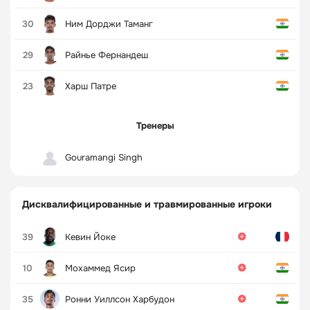
30
Ним Дорджи Таманг
29
Райнье Фернандеш
23
Харш Патре
Тренеры
Gouramangi Singh
Дисквалифицированные и травмированные игроки
39
Кевин Йоке
10
Мохаммед Ясир
35
Ронни Уиллсон Харбудон