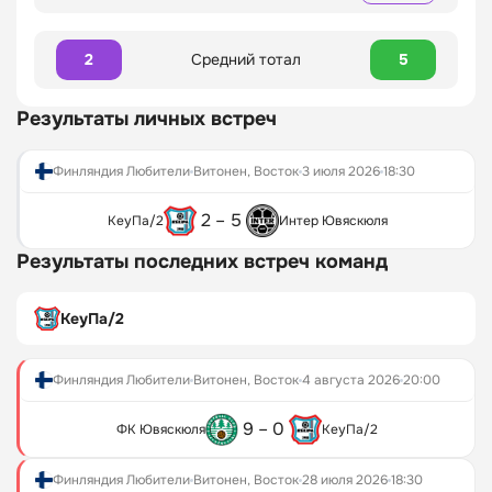
Чемпионат мира
Суперлига России
2
Средний тотал
5
Чемпионат Европы
Киберспорт
Результаты личных встреч
IEM Cologne
The International
Esports World Cup Counter Strike
Финляндия Любители
Витонен, Восток
3 июля 2026
18:30
2 – 5
КеуПа/2
Интер Ювяскюля
Результаты последних встреч команд
КеуПа/2
Финляндия Любители
Витонен, Восток
4 августа 2026
20:00
9 – 0
ФК Ювяскюля
КеуПа/2
Финляндия Любители
Витонен, Восток
28 июля 2026
18:30