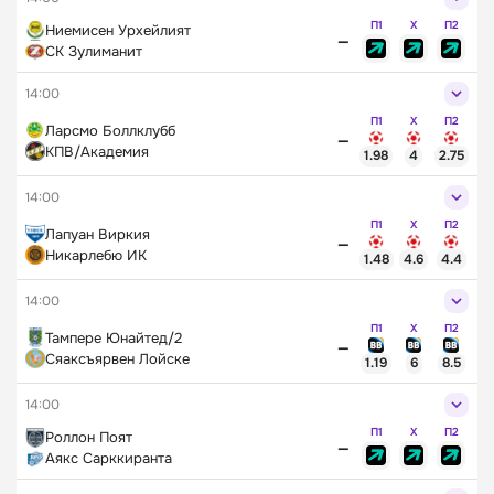
П1
X
П2
Ниемисен Урхейлият
—
СК Зулиманит
14:00
П1
X
П2
Ларсмо Боллклубб
—
КПВ/Академия
1.98
4
2.75
14:00
П1
X
П2
Лапуан Виркия
—
Никарлебю ИК
1.48
4.6
4.4
14:00
П1
X
П2
Тампере Юнайтед/2
—
Сяаксъярвен Лойске
1.19
6
8.5
14:00
П1
X
П2
Роллон Поят
—
Аякс Сарккиранта