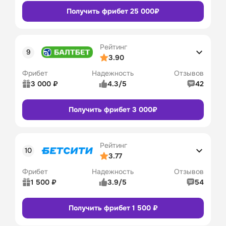
Рейтинг 
5/5
Получить фрибет 25 000₽
пользователей
Промокод
Бонусы
Коэффициенты
4/5
15
Линия в прематче
4/5
Рейтинг
Линия в лайве
Сайт
Приложение
3/5
3.90
Удобство платежей
4/5
Фрибет
Надежность
Отзывов
Служба поддержки
4/5
3 000 ₽
4.3/5
42
Бонусы и акции
4/5
Рейтинг 
5/5
Получить фрибет 3 000₽
пользователей
Промокод
Бонусы
Коэффициенты
4/5
16
Линия в прематче
4/5
Рейтинг
Линия в лайве
Сайт
Приложение
3/5
3.77
Удобство платежей
4/5
Фрибет
Надежность
Отзывов
Служба поддержки
4/5
1 500 ₽
3.9/5
54
Бонусы и акции
4/5
Рейтинг 
5/5
Получить фрибет 1 500 ₽
пользователей
Промокод
Бонусы
Коэффициенты
3/5
8