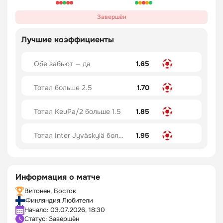
Лига Чемпионов
Зенит
Betcity
Тенниси
Теннис
Настольный теннис
Баскетбол
Завершён
Лига Европы
Спортбет
Bettery
Балтбет
Футбол
Волейбол
Теннис
24bet
Zenit
Беттери
Киберспорт
Настольный теннис
Лучшие коэффициенты
Рейтинги
Футбол
Спортбет
Зенит
Волейбол
Прочие категории
Лучшие букмекеры
РПЛ
24bet
Киберспорт
Приложения для iOS
Футбол
Обе забьют — да
1.65
Легальные букмекерские конторы
Фрибеты
Лига чемпионов
Российские букмекеры
Фрибеты без депозита
АПЛ
РПЛ
Leon
БК с мобильным приложением
Фрибет без отыгрыша
Серия А
Лига чемпионов
Zenit
Тотал больше 2.5
1.70
Надежные букмекеры
Промокод без отыгрыша
Ла Лига
АПЛ
Лига Ставок
БК с гостевым демосчетом
Бонус за регистрацию без отыгрыша
Бундеслига
Серия А
Марафон
Тотал KeuPa/2 больше 1.5
1.85
БК с большими коэффициентами
Фрибеты сегодня
Лига Европы
Ла Лига
Melbet
БК с минимальными депозитами
Лучшие фрибеты
Лига конференций
Бундеслига
Pari
Тотал Inter Jyväskylä больше 1.5
1.95
Букмекеры для ставок на американский футбол
Фрибет новым игрокам
Лига наций
Лига Европы
Tennisi
Букмекеры для ставок на бейсбол
Новые БК с фрибетом
Суперкубок УЕФА
Лига конференций
Fonbet
Хоккей
Хоккей
Букмекеры для ставок на гольф
Фрибет 3000
Betcity
Информация о матче
Букмекеры для ставок на автогонки
Акции букмекерских контор при регистрации
КХЛ
КХЛ
BetBoom
Букмекеры для ставок на чемпионаты мира и Европы
Промокоды букмекеров
НХЛ
НХЛ
Bettery
Витонен, Восток
Финляндия Любители
Букмекеры для ставок на дартс
Бездепозитные бонусы за регистрацию
АХЛ
АХЛ
Olimpbet
Начало:
03.07.2026, 18:30
Баскетбол
Баскетбол
Букмекеры для ставок на скачки
Бездепозитные бонусы букмекеров
Winline
Статус: Завершён