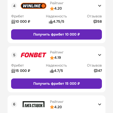
Рейтинг
Линия в лайве
Сайт
Приложение
3/5
4.20
Удобство платежей
4/5
Фрибет
Надежность
Отзывов
Служба поддержки
5/5
10 000 ₽
4.75/5
58
Бонусы и акции
4/5
Рейтинг 
5/5
Получить фрибет 10 000 ₽
пользователей
Промокод
Бонусы
Коэффициенты
4/5
34
Линия в прематче
4/5
Рейтинг
Линия в лайве
Сайт
Приложение
4/5
4.19
Удобство платежей
4/5
Фрибет
Надежность
Отзывов
Служба поддержки
4/5
15 000 ₽
4.7/5
47
Бонусы и акции
5/5
Рейтинг 
5/5
Получить фрибет 15 000 ₽
пользователей
Промокод
Бонусы
Коэффициенты
4/5
10
Линия в прематче
4/5
Рейтинг
Линия в лайве
Сайт
Приложение
4/5
4.20
Удобство платежей
4/5