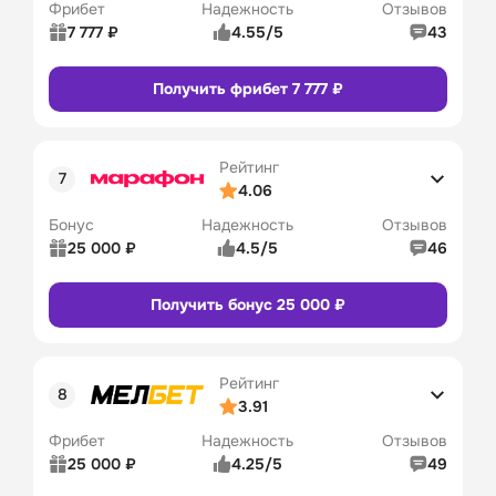
Фрибет
Надежность
Отзывов
Служба поддержки
5/5
7 777 ₽
4.55/5
43
Бонусы и акции
4/5
Рейтинг 
5/5
Получить фрибет 7 777 ₽
пользователей
Промокод
Бонусы
Коэффициенты
4/5
10
Линия в прематче
4/5
Рейтинг
Сайт
Приложение
Линия в лайве
4/5
4.06
Удобство платежей
4/5
Бонус
Надежность
Отзывов
Служба поддержки
4/5
25 000 ₽
4.5/5
46
Бонусы и акции
5/5
Рейтинг 
5/5
Получить бонус 25 000 ₽
пользователей
Бонусы
17
Коэффициенты
4/5
Сайт
Приложение
Линия в прематче
4/5
Рейтинг
Линия в лайве
4/5
3.91
Удобство платежей
4/5
Фрибет
Надежность
Отзывов
Служба поддержки
4/5
25 000 ₽
4.25/5
49
Бонусы и акции
4/5