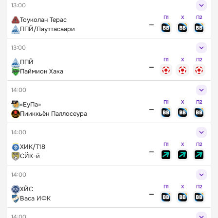
13:00
П1
X
П2
Тоуколан Терас
—
ППЙ/Лауттасаари
13:00
П1
X
П2
ППЙ
—
Паймион Хака
14:00
П1
X
П2
«ЕуПа»
—
Пииккьëн Паллосеура
14:00
П1
X
П2
ХИК/T18
—
СЙК-й
14:00
П1
X
П2
ХЙС
—
Васа ИФК
14:00