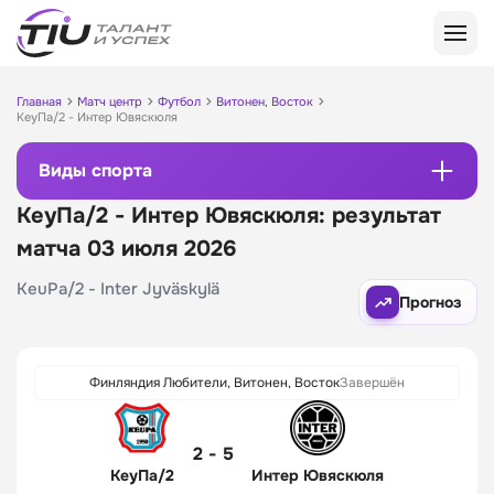
Главная
Матч центр
Футбол
Витонен, Восток
КеуПа/2 - Интер Ювяскюля
Популярные БК
Пари
Виды спорта
По букмекеру
БетБум
Леон
Pari
КеуПа/2 - Интер Ювяскюля: результат
Приложения для Android
Винлайн
BetBoom
матча 03 июля 2026
Фонбет
Leon
Пари
Виды спорта
Марафон
Winline
БетБум
KeuPa/2 - Inter Jyväskylä
Прогноз
Бетсити
Fonbet
Леон
Баскетбол
Статьи о БК
Мелбет
Лига Ставок
Винлайн
Киберспорт
Winline
Лига Ставок
Марафон
Фонбет
Теннис
База знаний
По видам спорта
Олимпбет
Бет-М
Марафон
Хоккей
Финляндия Любители, Витонен, Восток
Завершён
Виды ставок
Тенниси
Baltbet
Бетсити
Футбол
Футбол
Футбол
По видам спорта
Основы ставок
Балтбет
Melbet
Мелбет
Хоккей
2 - 5
Евролига
Сервисы
Бет-М
Olimpbet
Лига Ставок
Баскетбол
Футбол
КеуПа/2
Интер Ювяскюля
Виды спорта
Кубок России
Беттери
Tennisi
Олимпбет
Теннис
Хоккей