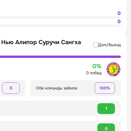
0
0
 Нью Алипор Суручи Сангха
Дом/Выезд
0%
0 побед
5
Обе команды забили
100%
1
0