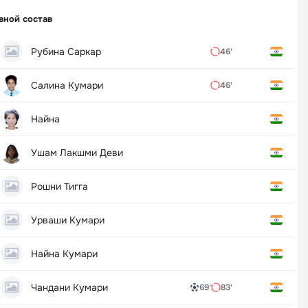
вной состав
Рубина Саркар
46'
Салина Кумари
46'
Найна
Ушам Лакшми Деви
Рошни Тигга
Урваши Кумари
Найна Кумари
Чандани Кумари
69'
83'