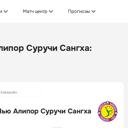
и
Матч центр
Прогнозы
липор Суручи Сангха:
2
Завершён
Нью Алипор Суручи Сангха