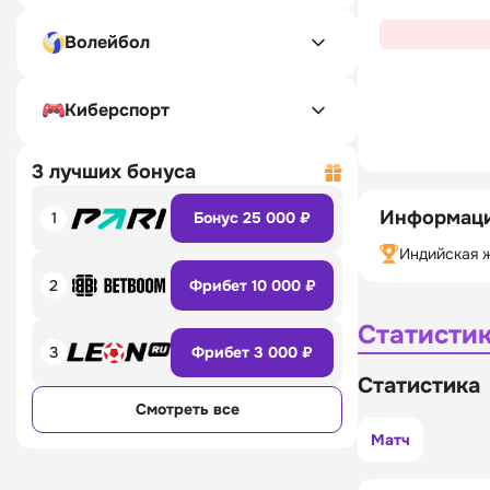
Волейбол
Киберспорт
3 лучших бонуса
Информаци
1
Бонус 25 000 ₽
Индийская ж
2
Фрибет 10 000 ₽
Статисти
3
Фрибет 3 000 ₽
Статистика
Смотреть все
Матч