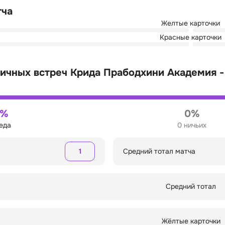
тча
Желтые карточки
Красные карточки
ичных встреч Крида Прабодхини Академия -
0%
0%
беда
0 ничьих
1
Средний тотал матча
Средний тотал
Жёлтые карточки