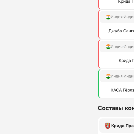
Крида 
Индия
Индий
Джуба Санг
Индия
Индий
Крида 
Индия
Индий
КАСА Гёрл
Составы ко
Крида Пра