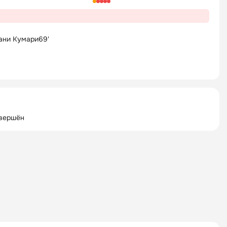
ани Кумари
69'
авершён