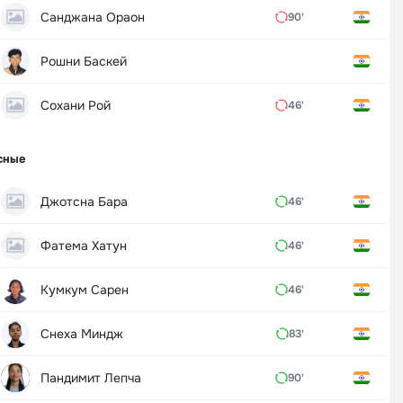
Санджана Ораон
90'
Рошни Баскей
Сохани Рой
46'
сные
Джотсна Бара
46'
Фатема Хатун
46'
Кумкум Сарен
46'
Снеха Миндж
83'
Пандимит Лепча
90'