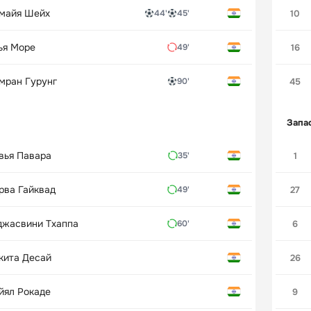
майя Шейх
10
44'
45'
ья Море
16
49'
мран Гурунг
45
90'
Запа
вья Павара
1
35'
рва Гайквад
27
49'
джасвини Тхаппа
6
60'
кита Десай
26
йял Рокаде
9