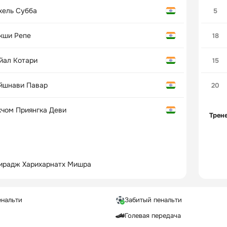
хель Субба
5
кши Репе
18
йал Котари
15
йшнави Павар
20
кчом Приянгка Деви
Трен
ирадж Харихарнатх Мишра
енальти
Забитый пенальти
Голевая передача