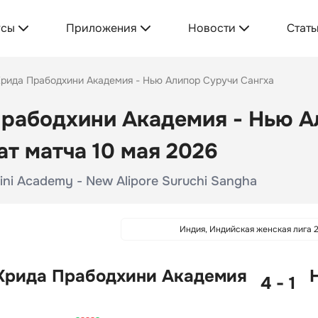
усы
Приложения
Новости
Стать
рида Прабодхини Академия - Нью Алипор Суручи Сангха
рабодхини Академия - Нью А
ат матча 10 мая 2026
ini Academy - New Alipore Suruchi Sangha
Индия, Индийская женская лига 
Крида Прабодхини Академия
4 - 1