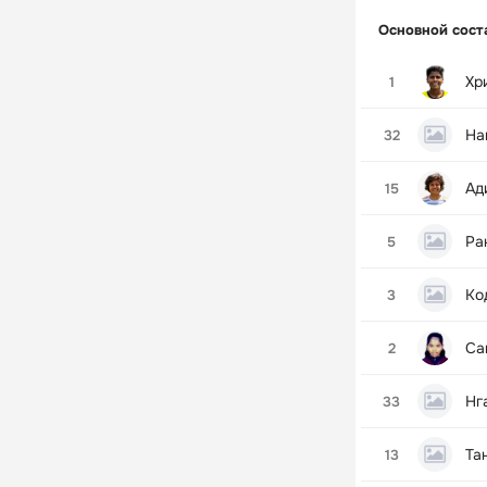
Основной сост
Хр
1
На
32
Ад
15
Ра
5
Ко
3
Са
2
Нг
33
Та
13