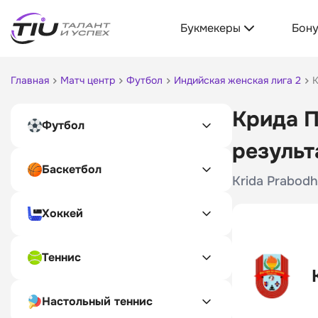
Букмекеры
Бон
Главная
Матч центр
Футбол
Индийская женская лига 2
К
Крида П
Футбол
результ
Баскетбол
Krida Prabodh
Хоккей
Теннис
Настольный теннис