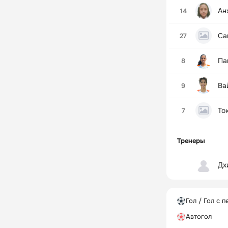
Ан
14
Са
27
Па
8
Ва
9
То
7
Тренеры
Дх
Гол / Гол с п
Автогол