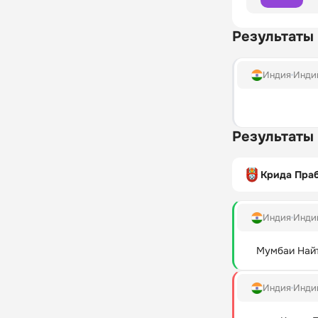
Результаты
Индия
Индий
Результаты
Крида Пра
Индия
Индий
Мумбаи Най
Индия
Индий