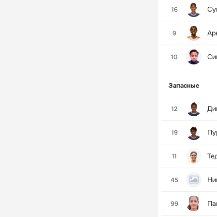
Су
16
Ар
9
Си
10
Запасные
Ди
12
Пу
19
Те
11
Ни
45
Па
99