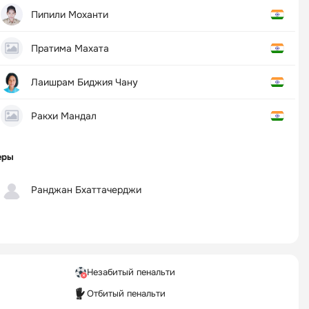
Пипили Моханти
Пратима Махата
Лаишрам Биджия Чану
Ракхи Мандал
еры
Ранджан Бхаттачерджи
Незабитый пенальти
Отбитый пенальти