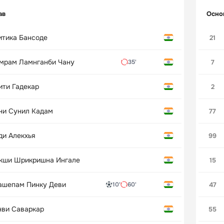
ав
Осно
итика Бансоде
21
мрам Ламнганби Чану
7
35'
ити Гадекар
2
ни Сунил Кадам
77
ди Алекхья
99
кши Шрикришна Ингале
15
ашепам Пинку Деви
47
10'
60'
нви Саваркар
55