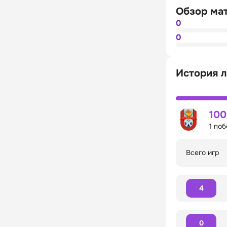
Обзор ма
0
0
История л
10
1 по
Всего игр
4
0