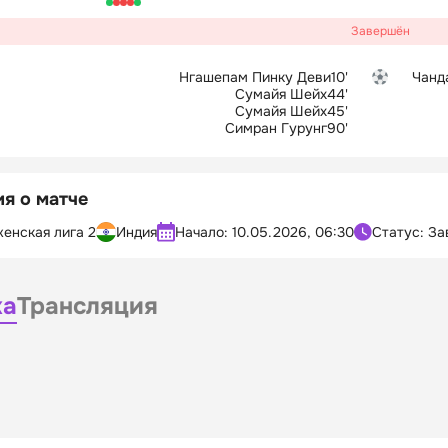
Завершён
Нгашепам Пинку Деви
10'
Чанд
Сумайя Шейх
44'
Сумайя Шейх
45'
Симран Гурунг
90'
я о матче
енская лига 2
Индия
Начало:
10.05.2026, 06:30
Статус: З
ка
Трансляция