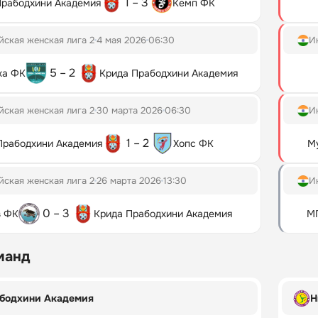
1 – 3
Прабодхини Академия
Кемп ФК
ская женская лига 2
4 мая 2026
06:30
И
5 – 2
ха ФК
Крида Прабодхини Академия
ская женская лига 2
30 марта 2026
06:30
И
1 – 2
Прабодхини Академия
Хопс ФК
М
ская женская лига 2
26 марта 2026
13:30
И
0 – 3
з ФК
Крида Прабодхини Академия
М
манд
бодхини Академия
Н