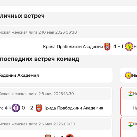
 личных встреч
ская женская лига 2
10 мая 2026
06:30
4 – 1
Крида Прабодхини Академия
Н
 последних встреч команд
бодхини Академия
Н
ская женская лига 2
8 мая 2026
13:30
И
0 – 2
тс ФК
Крида Прабодхини Академия
Н
ская женская лига 2
6 мая 2026
06:30
И