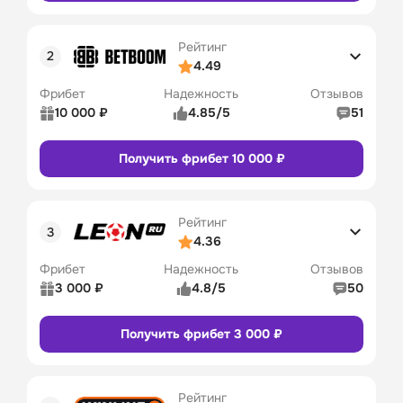
Коэффициенты
5/5
Линия в прематче
4/5
Рейтинг
Линия в лайве
5/5
4.49
Удобство платежей
4/5
Фрибет
Надежность
Отзывов
Служба поддержки
5/5
10 000 ₽
4.85/5
51
Бонусы и акции
5/5
Рейтинг 
5/5
Получить фрибет 10 000 ₽
пользователей
Промокод
Бонусы
Коэффициенты
5/5
22
Линия в прематче
4/5
Рейтинг
Линия в лайве
Сайт
Приложение
5/5
4.36
Удобство платежей
4/5
Фрибет
Надежность
Отзывов
Служба поддержки
4/5
3 000 ₽
4.8/5
50
Бонусы и акции
5/5
Рейтинг 
5/5
Получить фрибет 3 000 ₽
пользователей
Промокод
Бонусы
Коэффициенты
5/5
42
Линия в прематче
5/5
Рейтинг