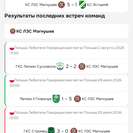
5 – 1
Чемпионат мира
КС ЛЗС Магнушев
КС Ястшемб
Суперлига России
Результаты последних встреч команд
Чемпионат Европы
Киберспорт
КС ЛЗС Магнушев
IEM Cologne
The International
Esports World Cup Counter Strike
Польша Любители
Товарищеские матчи Польши
2 августа 2026
11:00
2 – 2
ГКС Легион Сусковола
КС ЛЗС Магнушев
Польша Любители
Товарищеские матчи Польши
29 июля 2026
20:00
1 – 5
Легион II Гловачув
КС ЛЗС Магнушев
Польша Любители
Товарищеские матчи Польши
25 июля 2026
13:00
3 – 0
ГКС Стромец
КС ЛЗС Магнушев