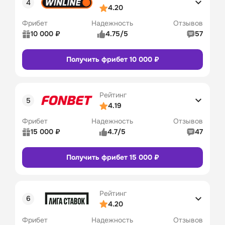
Линия в лайве
Сайт
Приложение
3/5
4.20
Удобство платежей
4/5
Фрибет
Надежность
Отзывов
Служба поддержки
5/5
10 000 ₽
4.75/5
57
Бонусы и акции
4/5
Рейтинг 
5/5
Получить фрибет 10 000 ₽
пользователей
Промокод
Бонусы
Коэффициенты
4/5
34
Линия в прематче
4/5
Рейтинг
Линия в лайве
Сайт
Приложение
4/5
4.19
Удобство платежей
4/5
Фрибет
Надежность
Отзывов
Служба поддержки
4/5
15 000 ₽
4.7/5
47
Бонусы и акции
5/5
Рейтинг 
5/5
Получить фрибет 15 000 ₽
пользователей
Промокод
Бонусы
Коэффициенты
4/5
10
Линия в прематче
4/5
Рейтинг
Линия в лайве
Сайт
Приложение
4/5
4.20
Удобство платежей
4/5
Фрибет
Надежность
Отзывов
Служба поддержки
5/5