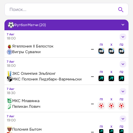
Поиск...
Футбол
Матчи (20)
7 Авг
18:00
П1
X
П2
Ягеллония II Белосток
—
Вигры Сувалки
7 Авг
18:00
П1
X
П2
ЗКС Олимпия Эльблонг
—
МКС Полония Лидзбарк-Варминьски
7 Авг
18:30
П1
X
П2
МКC Млавянка
—
Пеликан Лович
7 Авг
19:00
П1
X
П2
Полония Бытом
—