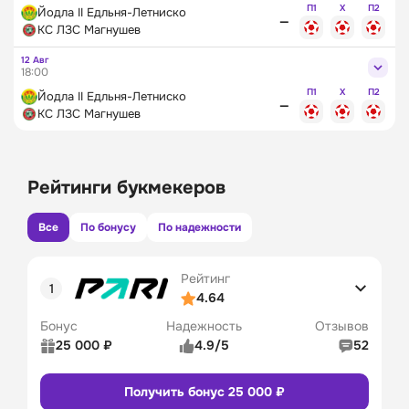
П1
X
П2
Йодла II Едльня-Летниско
—
КС ЛЗС Магнушев
12 Авг
18:00
П1
X
П2
Йодла II Едльня-Летниско
—
КС ЛЗС Магнушев
Рейтинги букмекеров
Все
По бонусу
По надежности
Рейтинг
4.64
Бонус
Надежность
Отзывов
25 000 ₽
4.9/5
52
Рейтинг 
5/5
Получить бонус 25 000 ₽
пользователей