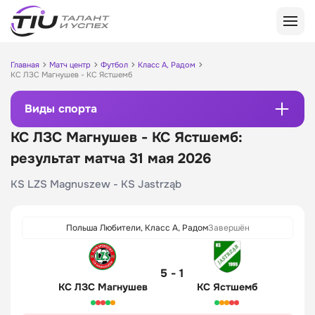
Главная
Матч центр
Футбол
Класс A, Радом
КС ЛЗС Магнушев - КС Ястшемб
Популярные БК
Пари
Виды спорта
По букмекеру
БетБум
Леон
Pari
КС ЛЗС Магнушев - КС Ястшемб:
Приложения для Android
Винлайн
BetBoom
результат матча 31 мая 2026
Фонбет
Leon
Пари
Виды спорта
Марафон
Winline
БетБум
KS LZS Magnuszew - KS Jastrząb
Бетсити
Fonbet
Леон
Баскетбол
Статьи о БК
Мелбет
Лига Ставок
Винлайн
Киберспорт
Winline
Лига Ставок
Марафон
Фонбет
Теннис
Польша Любители, Класс A, Радом
Завершён
База знаний
По видам спорта
Олимпбет
Бет-М
Марафон
Хоккей
Виды ставок
Тенниси
Baltbet
Бетсити
Футбол
Футбол
5 - 1
Футбол
По видам спорта
Основы ставок
Балтбет
Melbet
Мелбет
Хоккей
КС ЛЗС Магнушев
КС Ястшемб
Евролига
Сервисы
Бет-М
Olimpbet
Лига Ставок
Баскетбол
Футбол
Виды спорта
Кубок России
Беттери
Tennisi
Олимпбет
Теннис
Хоккей