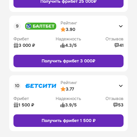
Получить фрибет 25 000₽
пользователей
Промокод
Бонусы
Коэффициенты
4/5
15
Линия в прематче
4/5
Рейтинг
Линия в лайве
Сайт
Приложение
3/5
3.90
Удобство платежей
4/5
Фрибет
Надежность
Отзывов
Служба поддержки
4/5
3 000 ₽
4.3/5
41
Бонусы и акции
4/5
Рейтинг 
5/5
Получить фрибет 3 000₽
пользователей
Промокод
Бонусы
Коэффициенты
4/5
16
Линия в прематче
4/5
Рейтинг
Линия в лайве
Сайт
Приложение
3/5
3.77
Удобство платежей
4/5
Фрибет
Надежность
Отзывов
Служба поддержки
4/5
1 500 ₽
3.9/5
53
Бонусы и акции
4/5
Рейтинг 
5/5
Получить фрибет 1 500 ₽
пользователей
Промокод
Бонусы
Коэффициенты
3/5
8
Линия в прематче
3/5