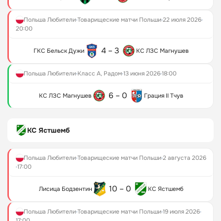
Польша Любители
Товарищеские матчи Польши
22 июля 2026
20:00
4 – 3
ГКС Бельск Дужи
КС ЛЗС Магнушев
Польша Любители
Класс A, Радом
13 июня 2026
18:00
6 – 0
КС ЛЗС Магнушев
Грация II Тчув
КС Ястшемб
Польша Любители
Товарищеские матчи Польши
2 августа 2026
17:00
10 – 0
Лисица Бодзентин
КС Ястшемб
Польша Любители
Товарищеские матчи Польши
19 июля 2026
17:00