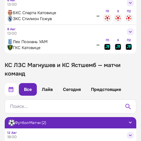
8 Авг
13:00
П1
X
П2
БКС Спарта Катовице
—
ЗКС Стилион Гожув
8 Авг
13:00
П1
X
П2
Лех Познань УАМ
—
ГКС Катовице
КС ЛЗС Магнушев и КС Ястшемб — матчи
команд
Все
Лайв
Сегодня
Предстоящие
Поиск...
Футбол
Матчи (2)
12 Авг
18:00