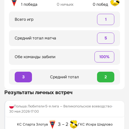
Букмекеры для ставок на киберспорт
НБА
НБА
Baltbet
1 победа
0 ничьих
0 побед
Букмекеры для профессиональных игроков
Единая Лига ВТБ
Единая Лига ВТБ
24Бет
Букмекеры для ставок на футбол
Евролига
Евролига
Всего игр
1
WNBA
WNBA
Суперлига
Суперлига
Теннис
Теннис
Средний тотал матча
5
US Open 2026 ATP
ATP
US Open 2026 WTA
WTA
Настольный теннис
Cincinnati ATP
Обе команды забили
100%
Cincinnati WTA
Челленджер
Настольный теннис
Лига Про
Чемпионат мира
Setka Cup
3
Средний тотал
2
Волейбол
Кубок мира
Чемпионат Европы
Лига Наций
Результаты личных встреч
WTT Champions Yokohama, MS
Суперлига России
Киберспорт
WTT Champions Yokohama, WS
Польша Любители
5-я лига — Великопольское воеводство
Europe Smash Sweden, WS
IEM Cologne
30 мая 2026
17:00
Europe Smash Sweden, MS
The International
Волейбол
3 – 2
КС Спарта Злотув
ГКС Искра Шидлово
Лига Наций