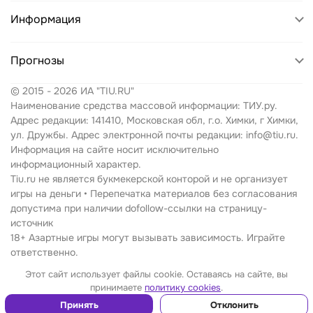
Лига Ставок
Пари
Информация
Leon
Мелбет
БетБум
Winline
Политика конфиденциальности
Прогнозы
Бетсити
Леон
Fonbet
Политика cookies
Марафон
© 2015 - 2026 ИА "TIU.RU"
Винлайн
Прогнозы на спорт
Марафон
Пользовательское соглашение
Наименование средства массовой информации: ТИУ.ру.
Фонбет
Фонбет
Футбол
Адрес редакции: 141410, Московская обл, г.о. Химки, г Химки,
Betcity
Согласие на обработку персональных данных
ул. Дружбы. Адрес электронной почты редакции: info@tiu.ru.
Винлайн
Марафон
Хоккей
Информация на сайте носит исключительно
Melbet
Контакты
информационный характер.
Бетсити
Баскетбол
Tiu.ru не является букмекерской конторой и не организует
Лига Ставок
Вакансии
игры на деньги • Перепечатка материалов без согласования
Мелбет
Теннис
допустима при наличии dofollow-ссылки на страницу-
Olimpbet
Блог
источник
Лига ставок
Настольный теннис
18+ Азартные игры могут вызывать зависимость. Играйте
Архив
ответственно.
Олимпбет
Волейбол
TIU в соцсетях:
Новости
Этот сайт использует файлы cookie. Оставаясь на сайте, вы
Киберспорт
принимаете
политику cookies
.
Карта сайта
Принять
Отклонить
Бонус 25 000 ₽
Фрибет 10 000 ₽
РПЛ