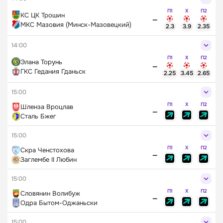
П1
X
П2
КС ЦК Трошин
—
МКС Мазовия (Минск-Мазовецкий)
2.3
3.9
2.35
14:00
П1
X
П2
Элана Торунь
—
ГКС Гедания Гданьск
2.25
3.45
2.65
15:00
П1
X
П2
Шленза Вроцлав
—
Сталь Бжег
15:00
П1
X
П2
Скра Ченстохова
—
Заглембе II Любин
15:00
П1
X
П2
Словянин Волибуж
—
Одра Бытом-Оджаньски
15:00