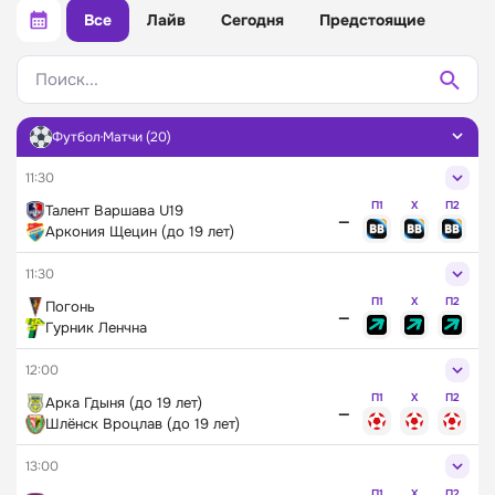
Все
Лайв
Сегодня
Предстоящие
Поиск...
Футбол
Матчи (20)
11:30
П1
X
П2
Талент Варшава U19
—
Аркония Щецин (до 19 лет)
11:30
П1
X
П2
Погонь
—
Гурник Ленчна
12:00
П1
X
П2
Арка Гдыня (до 19 лет)
—
Шлёнск Вроцлав (до 19 лет)
13:00
П1
X
П2