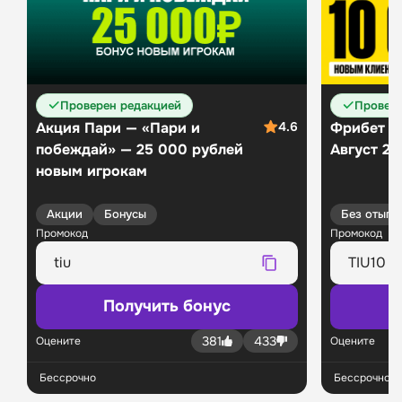
Сайт
Приложение
Проверен редакцией
Провере
Акция Пари — «Пари и
4.6
Фрибет Б
побеждай» — 25 000 рублей
Август 20
новым игрокам
Акции
Бонусы
Без отыгр
Промокод
Промокод
Получить бонус
П
381
433
Оцените
Оцените
Бессрочно
Бессрочно