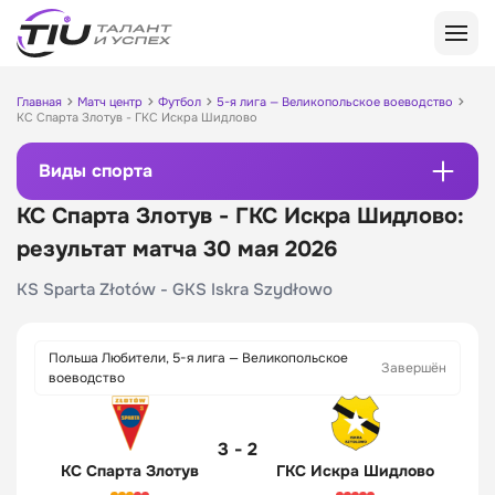
Главная
Матч центр
Футбол
5-я лига — Великопольское воеводство
КС Спарта Злотув - ГКС Искра Шидлово
Популярные БК
Пари
Виды спорта
По букмекеру
БетБум
Леон
Pari
КС Спарта Злотув - ГКС Искра Шидлово:
Приложения для Android
Винлайн
BetBoom
результат матча 30 мая 2026
Фонбет
Leon
Пари
Виды спорта
Марафон
Winline
БетБум
KS Sparta Złotów - GKS Iskra Szydłowo
Бетсити
Fonbet
Леон
Баскетбол
Статьи о БК
Мелбет
Лига Ставок
Винлайн
Киберспорт
Winline
Лига Ставок
Марафон
Фонбет
Теннис
Польша Любители, 5-я лига — Великопольское
Завершён
воеводство
База знаний
По видам спорта
Олимпбет
Бет-М
Марафон
Хоккей
Виды ставок
Тенниси
Baltbet
Бетсити
Футбол
Футбол
Футбол
По видам спорта
Основы ставок
Балтбет
Melbet
Мелбет
Хоккей
3 - 2
Евролига
Сервисы
Бет-М
Olimpbet
Лига Ставок
Баскетбол
Футбол
КС Спарта Злотув
ГКС Искра Шидлово
Виды спорта
Кубок России
Беттери
Tennisi
Олимпбет
Теннис
Хоккей