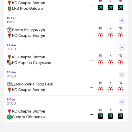
П1
X
П2
КС Спарта Злотув
—
LKS Kłos Gałowo
15 Авг
15:00
П1
X
П2
Варта Мендзыхуд
—
КС Спарта Злотув
22 Авг
01:00
П1
X
П2
КС Спарта Злотув
—
КС Корона Стружево
29 Авг
01:00
П1
X
П2
Дискоболия Гродзиск
—
КС Спарта Злотув
5 Сен
01:00
П1
X
П2
КС Спарта Злотув
—
Спарта Оборники