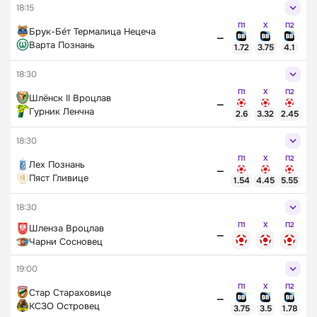
18:15
П1
X
П2
Брук-Бе́т Термалица Нецеча
—
Варта Познань
1.72
3.75
4.1
18:30
П1
X
П2
Шлёнск II Вроцлав
—
Гурник Ленчна
2.6
3.32
2.45
18:30
П1
X
П2
Лех Познань
—
Пяст Гливице
1.54
4.45
5.55
18:30
П1
X
П2
Шленза Вроцлав
—
Чарни Сосновец
19:00
П1
X
П2
Стар Стараховице
—
КСЗО Островец
3.75
3.5
1.78