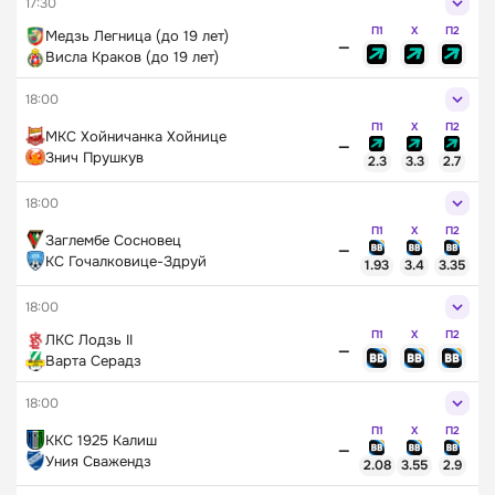
17:30
П1
X
П2
Медзь Легница (до 19 лет)
—
Висла Краков (до 19 лет)
18:00
П1
X
П2
МКС Хойничанка Хойнице
—
Знич Прушкув
2.3
3.3
2.7
18:00
П1
X
П2
Заглембе Сосновец
—
КС Гочалковице-Здруй
1.93
3.4
3.35
18:00
П1
X
П2
ЛКС Лодзь II
—
Варта Серадз
18:00
П1
X
П2
ККС 1925 Калиш
—
Уния Сважендз
2.08
3.55
2.9