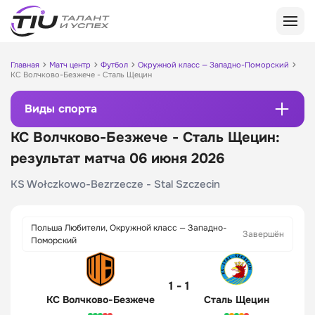
Главная
Матч центр
Футбол
Окружной класс — Западно-Поморский
КС Волчково-Безжече - Сталь Щецин
Популярные БК
Пари
Виды спорта
По букмекеру
БетБум
Леон
Pari
КС Волчково-Безжече - Сталь Щецин:
Приложения для Android
Винлайн
BetBoom
результат матча 06 июня 2026
Фонбет
Leon
Пари
Виды спорта
Марафон
Winline
БетБум
KS Wołczkowo-Bezrzecze - Stal Szczecin
Бетсити
Fonbet
Леон
Баскетбол
Статьи о БК
Мелбет
Лига Ставок
Винлайн
Киберспорт
Winline
Лига Ставок
Марафон
Фонбет
Теннис
Польша Любители, Окружной класс — Западно-
Завершён
Поморский
База знаний
По видам спорта
Олимпбет
Бет-М
Марафон
Хоккей
Виды ставок
Тенниси
Baltbet
Бетсити
Футбол
Футбол
Футбол
По видам спорта
Основы ставок
Балтбет
Melbet
Мелбет
Хоккей
1 - 1
Евролига
Сервисы
Бет-М
Olimpbet
Лига Ставок
Баскетбол
Футбол
КС Волчково-Безжече
Сталь Щецин
Виды спорта
Кубок России
Беттери
Tennisi
Олимпбет
Теннис
Хоккей