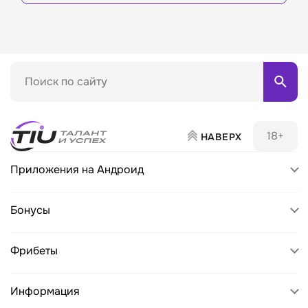
Поиск по матч-центру
18+
НАВЕРХ
Приложения на Андроид
Пари
Бонусы
БетБум
Pari
Фрибеты
Леон
BetBoom
Лига Ставок
Пари
Информация
Leon
Мелбет