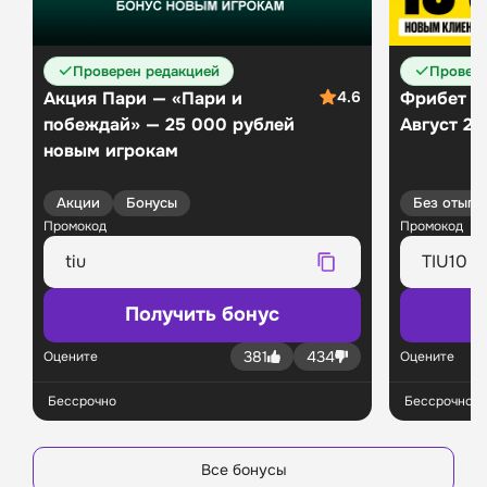
Проверен редакцией
Провере
Акция Пари — «Пари и
4.6
Фрибет Б
побеждай» — 25 000 рублей
Август 20
новым игрокам
Акции
Бонусы
Без отыгр
Промокод
Промокод
Получить бонус
П
381
434
Оцените
Оцените
Бессрочно
Бессрочно
Все бонусы