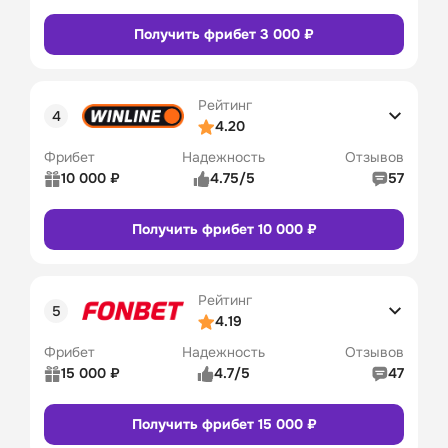
Рейтинг 
5/5
Получить фрибет 3 000 ₽
пользователей
Промокод
Бонусы
Коэффициенты
5/5
42
Линия в прематче
5/5
Рейтинг
Линия в лайве
Сайт
Приложение
3/5
4.20
Удобство платежей
4/5
Фрибет
Надежность
Отзывов
Служба поддержки
5/5
10 000 ₽
4.75/5
57
Бонусы и акции
4/5
Рейтинг 
5/5
Получить фрибет 10 000 ₽
пользователей
Промокод
Бонусы
Коэффициенты
4/5
34
Линия в прематче
4/5
Рейтинг
Линия в лайве
Сайт
Приложение
4/5
4.19
Удобство платежей
4/5
Фрибет
Надежность
Отзывов
Служба поддержки
4/5
15 000 ₽
4.7/5
47
Бонусы и акции
5/5
Рейтинг 
5/5
Получить фрибет 15 000 ₽
пользователей
Промокод
Бонусы