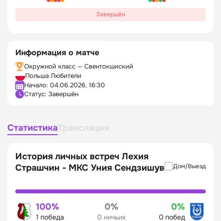
Лига Чемпионов
Зенит
Betcity
Тенниси
Теннис
Настольный теннис
Баскетбол
Завершён
Лига Европы
Спортбет
Bettery
Балтбет
Футбол
Волейбол
Теннис
24bet
Zenit
Беттери
Киберспорт
Настольный теннис
Рейтинги
Футбол
Спортбет
Зенит
Волейбол
Прочие категории
Информация о матче
Лучшие букмекеры
РПЛ
24bet
Киберспорт
Приложения для iOS
Футбол
Легальные букмекерские конторы
Фрибеты
Лига чемпионов
Окружной класс — Свентокшиский
Российские букмекеры
Фрибеты без депозита
АПЛ
РПЛ
Leon
Польша Любители
Начало:
04.06.2026, 16:30
БК с мобильным приложением
Фрибет без отыгрыша
Серия А
Лига чемпионов
Zenit
Статус: Завершён
Надежные букмекеры
Промокод без отыгрыша
Ла Лига
АПЛ
Лига Ставок
БК с гостевым демосчетом
Бонус за регистрацию без отыгрыша
Бундеслига
Серия А
Марафон
БК с большими коэффициентами
Фрибеты сегодня
Лига Европы
Ла Лига
Melbet
Статистика
Трансляция
БК с минимальными депозитами
Лучшие фрибеты
Лига конференций
Бундеслига
Pari
Букмекеры для ставок на американский футбол
Фрибет новым игрокам
Лига наций
Лига Европы
Tennisi
Букмекеры для ставок на бейсбол
Новые БК с фрибетом
Суперкубок УЕФА
Лига конференций
Fonbet
История личных встреч Лехия
Хоккей
Хоккей
Букмекеры для ставок на гольф
Фрибет 3000
Betcity
Страшчин - МКС Уния Сендзишув
Дом/Выезд
Букмекеры для ставок на автогонки
Акции букмекерских контор при регистрации
КХЛ
КХЛ
BetBoom
Букмекеры для ставок на чемпионаты мира и Европы
Промокоды букмекеров
НХЛ
НХЛ
Bettery
Букмекеры для ставок на дартс
Бездепозитные бонусы за регистрацию
АХЛ
АХЛ
Olimpbet
100%
0%
0%
Баскетбол
Баскетбол
Букмекеры для ставок на скачки
Бездепозитные бонусы букмекеров
Winline
1 победа
0 ничьих
0 побед