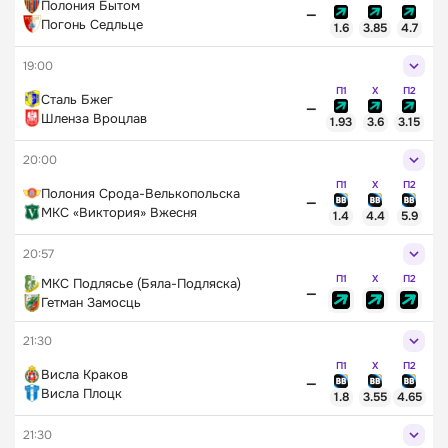
Полония Бытом
—
Погонь Седльце
1.6
3.85
4.7
19:00
П1
X
П2
Сталь Бжег
—
Шленза Вроцлав
1.93
3.6
3.15
20:00
П1
X
П2
Полония Срода-Велькопольска
—
МКС «Виктория» Вжесня
1.4
4.4
5.9
20:57
П1
X
П2
МКС Подлясье (Бяла-Подляска)
—
Гетман Замосць
21:30
П1
X
П2
Висла Краков
—
Висла Плоцк
1.8
3.55
4.65
21:30