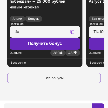
побеждай» — 25 000 рублей
Август 20
новым игрокам
Акции
Бонусы
Без отыгр
Промокод
Промокод
Получить бонус
П
380
432
Оцените
Оцените
Бессрочно
Бессрочно
Все бонусы