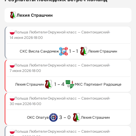
Чемпионат мира
Суперлига России
Лехия Страшчин
Чемпионат Европы
Киберспорт
IEM Cologne
Польша Любители
Окружной класс — Свентокшиский
14 июня 2026
18:00
The International
Esports World Cup Counter Strike
1 – 1
СКС Висла Сандомеж
Лехия Страшчин
Польша Любители
Окружной класс — Свентокшиский
7 июня 2026
18:00
1 – 4
Лехия Страшчин
МКС Партизант Радошице
Польша Любители
Окружной класс — Свентокшиский
30 мая 2026
16:00
3 – 0
ОКС Опатув
Лехия Страшчин
Польша Любители
Окружной класс — Свентокшиский