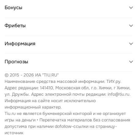
Пари
Бонусы
БетБум
Pari
Фрибеты
Леон
BetBoom
Лига Ставок
Пари
Информация
Leon
Мелбет
БетБум
Winline
Политика конфиденциальности
Прогнозы
Бетсити
Леон
Fonbet
Политика cookies
Марафон
© 2015 - 2026 ИА "TIU.RU"
Винлайн
Прогнозы на спорт
Марафон
Пользовательское соглашение
Наименование средства массовой информации: ТИУ.ру.
Фонбет
Фонбет
Футбол
Адрес редакции: 141410, Московская обл, г.о. Химки, г Химки,
Betcity
Согласие на обработку персональных данных
ул. Дружбы. Адрес электронной почты редакции: info@tiu.ru.
Винлайн
Марафон
Хоккей
Информация на сайте носит исключительно
Melbet
Контакты
информационный характер.
Бетсити
Баскетбол
Tiu.ru не является букмекерской конторой и не организует
Лига Ставок
Вакансии
игры на деньги • Перепечатка материалов без согласования
Мелбет
Теннис
допустима при наличии dofollow-ссылки на страницу-
Olimpbet
Блог
источник
Лига ставок
Настольный теннис