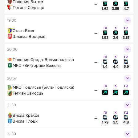
Полония Бытом
—
Погонь Седльце
1.62
3.85
4.7
19:00
П1
X
П2
Сталь Бжег
—
Шленза Вроцлав
1.93
3.6
3.15
20:00
П1
X
П2
Полония Срода-Велькопольска
—
МКС «Виктория» Вжесня
1.4
4.4
5.9
20:57
П1
X
П2
МКС Подлясье (Бяла-Подляска)
—
Гетман Замосць
21:30
П1
X
П2
Висла Краков
—
Висла Плоцк
1.79
3.5
4.8
21:30