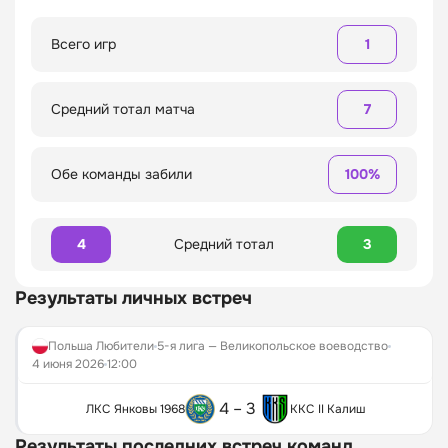
Букмекеры для ставок на киберспорт
НБА
НБА
Baltbet
Букмекеры для профессиональных игроков
Единая Лига ВТБ
Единая Лига ВТБ
24Бет
Всего игр
1
Букмекеры для ставок на футбол
Евролига
Евролига
WNBA
WNBA
Суперлига
Суперлига
Средний тотал матча
7
Теннис
Теннис
US Open 2026 ATP
ATP
US Open 2026 WTA
WTA
Обе команды забили
100%
Настольный теннис
Cincinnati ATP
Cincinnati WTA
Челленджер
Настольный теннис
Лига Про
4
Средний тотал
3
Чемпионат мира
Setka Cup
Волейбол
Кубок мира
Результаты личных встреч
Чемпионат Европы
Лига Наций
WTT Champions Yokohama, MS
Суперлига России
Киберспорт
Польша Любители
5-я лига — Великопольское воеводство
WTT Champions Yokohama, WS
4 июня 2026
12:00
Europe Smash Sweden, WS
IEM Cologne
Europe Smash Sweden, MS
The International
4 – 3
ЛКС Янковы 1968
ККС II Калиш
Волейбол
Лига Наций
Результаты последних встреч команд