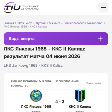
Главная
Матч центр
Футбол
5-я лига — Великопольское воеводство
ЛКС Янковы 1968 - ККС II Калиш
Популярные БК
Пари
Виды спорта
По букмекеру
БетБум
Леон
Pari
ЛКС Янковы 1968 - ККС II Калиш:
Приложения для Android
Винлайн
BetBoom
результат матча 04 июня 2026
Фонбет
Leon
Пари
Виды спорта
Марафон
Winline
БетБум
LKS Jankowy 1968 - KKS II Kalisz
Бетсити
Fonbet
Леон
Баскетбол
Статьи о БК
Мелбет
Лига Ставок
Винлайн
Киберспорт
Winline
Лига Ставок
Марафон
Фонбет
Теннис
Польша Любители, 5-я лига — Великопольское
Завершён
воеводство
База знаний
По видам спорта
Олимпбет
Бет-М
Марафон
Хоккей
Виды ставок
Тенниси
Baltbet
Бетсити
Футбол
Футбол
Футбол
По видам спорта
Основы ставок
Балтбет
Melbet
Мелбет
Хоккей
4 - 3
Евролига
Сервисы
Бет-М
Olimpbet
Лига Ставок
Баскетбол
Футбол
ЛКС Янковы 1968
ККС II Калиш
Виды спорта
Кубок России
Беттери
Tennisi
Олимпбет
Теннис
Хоккей