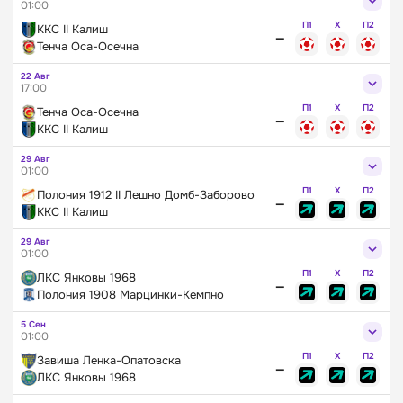
01:00
П1
X
П2
ККС II Калиш
—
Тенча Оса-Осечна
22 Авг
17:00
П1
X
П2
Тенча Оса-Осечна
—
ККС II Калиш
29 Авг
01:00
П1
X
П2
Полония 1912 II Лешно Домб-Заборово
—
ККС II Калиш
29 Авг
01:00
П1
X
П2
ЛКС Янковы 1968
—
Полония 1908 Марцинки-Кемпно
5 Сен
01:00
П1
X
П2
Завиша Ленка-Опатовска
—
ЛКС Янковы 1968