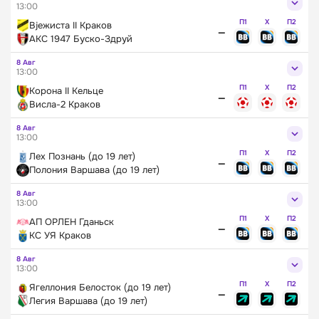
13:00
П1
X
П2
Вјежиста II Краков
—
АКС 1947 Буско-Здруй
8 Авг
13:00
П1
X
П2
Корона II Кельце
—
Висла-2 Краков
8 Авг
13:00
П1
X
П2
Лех Познань (до 19 лет)
—
Полония Варшава (до 19 лет)
8 Авг
13:00
П1
X
П2
АП ОРЛЕН Гданьск
—
КС УЯ Краков
8 Авг
13:00
П1
X
П2
Ягеллония Белосток (до 19 лет)
—
Легия Варшава (до 19 лет)