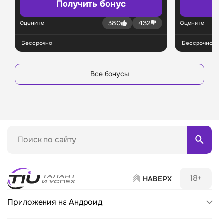
Получить бонус
П
380
432
Оцените
Оцените
Бессрочно
Бессрочно
Все бонусы
Поиск по матч-центру
18+
НАВЕРХ
Приложения на Андроид