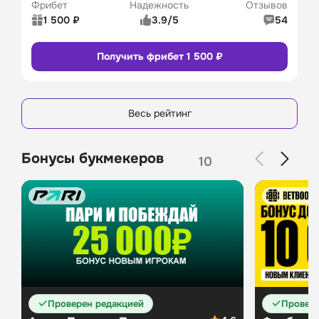
Фрибет
Надежность
Отзывов
Служба поддержки
4/5
1 500 ₽
3.9/5
54
Бонусы и акции
4/5
Рейтинг 
5/5
Получить фрибет 1 500 ₽
пользователей
Промокод
Бонусы
Коэффициенты
3/5
8
Линия в прематче
3/5
Линия в лайве
Сайт
Приложение
4/5
Весь рейтинг
Удобство платежей
4/5
Служба поддержки
4/5
Бонусы букмекеров
10
Бонусы и акции
4/5
Промокод
Бонусы
13
Сайт
Приложение
Проверен редакцией
Провере