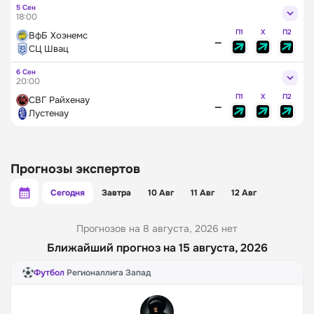
5 Сен
18:00
П1
X
П2
ВфБ Хоэнемс
—
СЦ Швац
6 Сен
20:00
П1
X
П2
СВГ Райхенау
—
Лустенау
Прогнозы экспертов
Сегодня
Завтра
10 Авг
11 Авг
12 Авг
Прогнозов на 8 августа, 2026 нет
Ближайший прогноз на 15 августа, 2026
Футбол
·
Регионаллига Запад