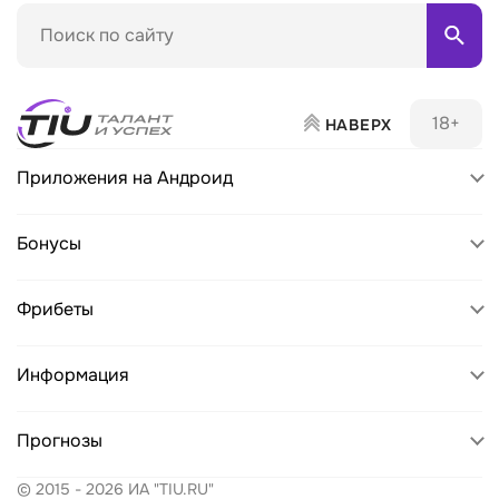
Поиск по матч-центру
18+
НАВЕРХ
Приложения на Андроид
Пари
Бонусы
БетБум
Pari
Фрибеты
Леон
BetBoom
Лига Ставок
Пари
Информация
Leon
Мелбет
БетБум
Winline
Политика конфиденциальности
Прогнозы
Бетсити
Леон
Fonbet
Политика cookies
Марафон
© 2015 - 2026 ИА "TIU.RU"
Винлайн
Прогнозы на спорт