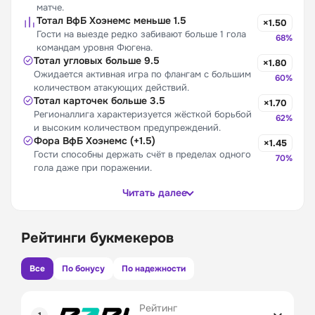
матче.
Тотал ВфБ Хоэнемс меньше 1.5
×1.50
Гости на выезде редко забивают больше 1 гола
68%
командам уровня Фюгена.
Тотал угловых больше 9.5
×1.80
Ожидается активная игра по флангам с большим
60%
количеством атакующих действий.
Тотал карточек больше 3.5
×1.70
Регионаллига характеризуется жёсткой борьбой
62%
и высоким количеством предупреждений.
Фора ВфБ Хоэнемс (+1.5)
×1.45
Гости способны держать счёт в пределах одного
70%
гола даже при поражении.
Читать далее
Рейтинги букмекеров
Все
По бонусу
По надежности
Рейтинг