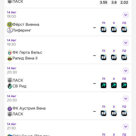
ЛАСК
3.55
3.6
2.02
14 Авг
19:00
П1
X
П2
Фёрст Виенна
—
Лиферинг
14 Авг
19:30
П1
X
П2
ФК Герта Вельс
—
Рапид Вена II
14 Авг
20:30
П1
X
П2
ЛАСК
—
СВ Рид
14 Авг
20:30
П1
X
П2
ФК Аустрия Вена
—
ЛАСК
14 Авг
21:30
П1
X
П2