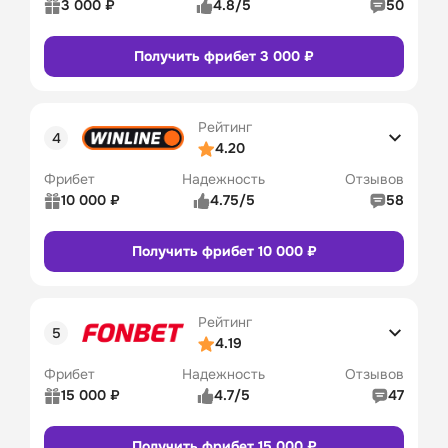
3 000 ₽
4.8/5
50
Бонусы и акции
5/5
Рейтинг 
5/5
Получить фрибет 3 000 ₽
пользователей
Промокод
Бонусы
Коэффициенты
5/5
42
Линия в прематче
5/5
Рейтинг
Линия в лайве
Сайт
Приложение
3/5
4.20
Удобство платежей
4/5
Фрибет
Надежность
Отзывов
Служба поддержки
5/5
10 000 ₽
4.75/5
58
Бонусы и акции
4/5
Рейтинг 
5/5
Получить фрибет 10 000 ₽
пользователей
Промокод
Бонусы
Коэффициенты
4/5
34
Линия в прематче
4/5
Рейтинг
Линия в лайве
Сайт
Приложение
4/5
4.19
Удобство платежей
4/5
Фрибет
Надежность
Отзывов
Служба поддержки
4/5
15 000 ₽
4.7/5
47
Бонусы и акции
5/5
Рейтинг 
5/5
Получить фрибет 15 000 ₽
пользователей