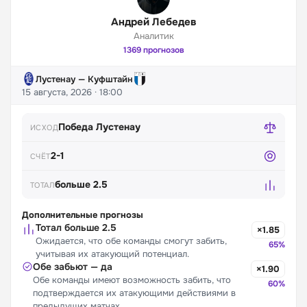
Андрей Лебедев
Аналитик
1369 прогнозов
Лустенау — Куфштайн
15 августа, 2026 · 18:00
Победа Лустенау
ИСХОД
2-1
СЧЁТ
больше 2.5
ТОТАЛ
Дополнительные прогнозы
Тотал больше 2.5
×1.85
Ожидается, что обе команды смогут забить,
65%
учитывая их атакующий потенциал.
Обе забьют — да
×1.90
Обе команды имеют возможность забить, что
60%
подтверждается их атакующими действиями в
предыдущих матчах.