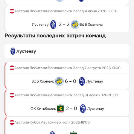
Австрия Любители
Регионаллига Запад
4 июня 2026
12:00
2 – 2
Лустенау
ВфБ Хоэнемс
Результаты последних встреч команд
Лустенау
Австрия Любители
Регионаллига Запад
7 августа 2026
19:00
6 – 0
ВфБ Хоэнемс
Лустенау
Австрия Любители
Регионаллига Запад
31 июля 2026
20:00
2 – 0
ФК Китцбюэль
Лустенау
Австрия
Кубок Австрии
25 июля 2026
18:00