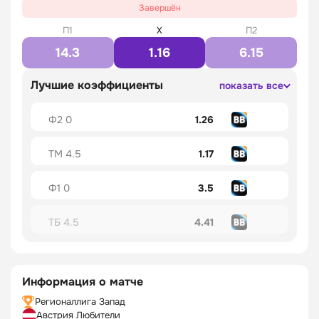
Завершён
Лига Чемпионов
Зенит
Betcity
Тенниси
Теннис
Настольный теннис
Баскетбол
Лига Европы
Спортбет
Bettery
Балтбет
Футбол
Волейбол
Теннис
П1
X
П2
24bet
Zenit
Беттери
Киберспорт
Настольный теннис
14.3
1.16
6.15
Рейтинги
Футбол
Спортбет
Зенит
Волейбол
Прочие категории
Лучшие букмекеры
РПЛ
24bet
Киберспорт
Лучшие коэффициенты
показать все
Приложения для iOS
Футбол
Легальные букмекерские конторы
Фрибеты
Лига чемпионов
Российские букмекеры
Фрибеты без депозита
АПЛ
РПЛ
Leon
Ф2 0
1.26
БК с мобильным приложением
Фрибет без отыгрыша
Серия А
Лига чемпионов
Zenit
Надежные букмекеры
Промокод без отыгрыша
Ла Лига
АПЛ
Лига Ставок
ТМ 4.5
1.17
БК с гостевым демосчетом
Бонус за регистрацию без отыгрыша
Бундеслига
Серия А
Марафон
БК с большими коэффициентами
Фрибеты сегодня
Лига Европы
Ла Лига
Melbet
Ф1 0
3.5
БК с минимальными депозитами
Лучшие фрибеты
Лига конференций
Бундеслига
Pari
Букмекеры для ставок на американский футбол
Фрибет новым игрокам
Лига наций
Лига Европы
Tennisi
ТБ 4.5
4.41
Букмекеры для ставок на бейсбол
Новые БК с фрибетом
Суперкубок УЕФА
Лига конференций
Fonbet
Хоккей
Хоккей
Букмекеры для ставок на гольф
Фрибет 3000
Betcity
Букмекеры для ставок на автогонки
Акции букмекерских контор при регистрации
КХЛ
КХЛ
BetBoom
Букмекеры для ставок на чемпионаты мира и Европы
Промокоды букмекеров
НХЛ
НХЛ
Bettery
Информация о матче
Букмекеры для ставок на дартс
Бездепозитные бонусы за регистрацию
АХЛ
АХЛ
Olimpbet
Регионаллига Запад
Баскетбол
Баскетбол
Букмекеры для ставок на скачки
Бездепозитные бонусы букмекеров
Winline
Австрия Любители