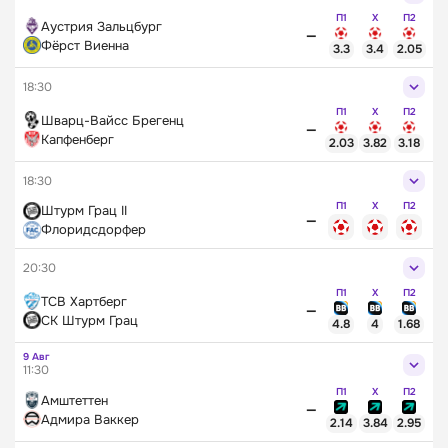
П1
X
П2
Аустрия Зальцбург
—
Фёрст Виенна
3.3
3.4
2.05
18:30
П1
X
П2
Шварц-Вайсс Брегенц
—
Капфенберг
2.03
3.82
3.18
18:30
П1
X
П2
Штурм Грац II
—
Флоридсдорфер
20:30
П1
X
П2
ТСВ Хартберг
—
СК Штурм Грац
4.8
4
1.68
9 Авг
11:30
П1
X
П2
Амштеттен
—
Адмира Ваккер
2.14
3.84
2.95