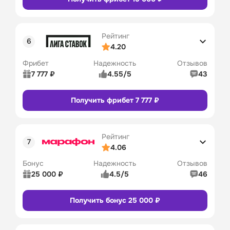
Промокод
Бонусы
Коэффициенты
4/5
10
Линия в прематче
4/5
Рейтинг
Линия в лайве
Сайт
Приложение
4/5
4.20
Удобство платежей
4/5
Фрибет
Надежность
Отзывов
Служба поддержки
5/5
7 777 ₽
4.55/5
43
Бонусы и акции
4/5
Рейтинг 
5/5
Получить фрибет 7 777 ₽
пользователей
Промокод
Бонусы
Коэффициенты
4/5
10
Линия в прематче
4/5
Рейтинг
Сайт
Приложение
Линия в лайве
4/5
4.06
Удобство платежей
4/5
Бонус
Надежность
Отзывов
Служба поддержки
4/5
25 000 ₽
4.5/5
46
Бонусы и акции
5/5
Рейтинг 
5/5
Получить бонус 25 000 ₽
пользователей
Бонусы
17
Коэффициенты
4/5
Сайт
Приложение
Линия в прематче
4/5