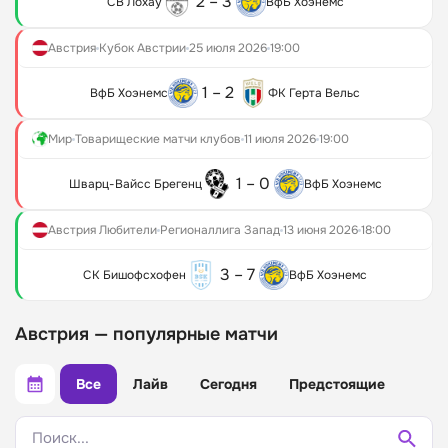
2 – 3
СВ Лохау
ВфБ Хоэнемс
Австрия
Кубок Австрии
25 июля 2026
19:00
1 – 2
ВфБ Хоэнемс
ФК Герта Вельс
Мир
Товарищеские матчи клубов
11 июля 2026
19:00
1 – 0
Шварц-Вайсс Брегенц
ВфБ Хоэнемс
Австрия Любители
Регионаллига Запад
13 июня 2026
18:00
3 – 7
СК Бишофсхофен
ВфБ Хоэнемс
Австрия — популярные матчи
Все
Лайв
Сегодня
Предстоящие
Поиск...