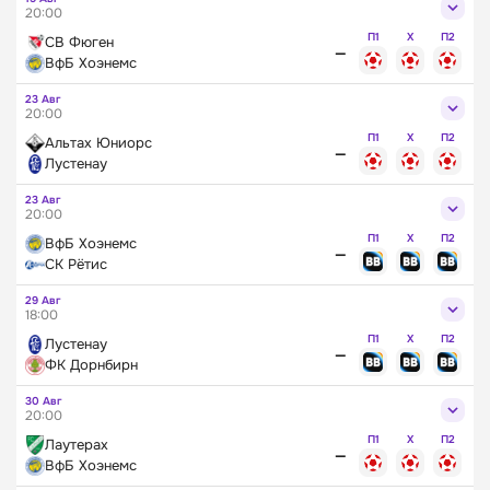
20:00
П1
X
П2
СВ Фюген
—
ВфБ Хоэнемс
23 Авг
20:00
П1
X
П2
Альтах Юниорс
—
Лустенау
23 Авг
20:00
П1
X
П2
ВфБ Хоэнемс
—
СК Рётис
29 Авг
18:00
П1
X
П2
Лустенау
—
ФК Дорнбирн
30 Авг
20:00
П1
X
П2
Лаутерах
—
ВфБ Хоэнемс