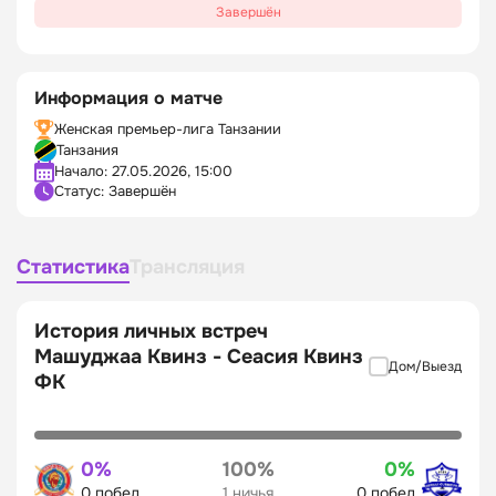
Завершён
Лига Чемпионов
Зенит
Betcity
Тенниси
Теннис
Настольный теннис
Баскетбол
Лига Европы
Спортбет
Bettery
Балтбет
Футбол
Волейбол
Теннис
24bet
Zenit
Беттери
Киберспорт
Настольный теннис
Рейтинги
Футбол
Спортбет
Зенит
Волейбол
Информация о матче
Прочие категории
Лучшие букмекеры
РПЛ
24bet
Киберспорт
Женская премьер-лига Танзании
Приложения для iOS
Футбол
Легальные букмекерские конторы
Фрибеты
Лига чемпионов
Танзания
Российские букмекеры
Фрибеты без депозита
АПЛ
РПЛ
Leon
Начало:
27.05.2026, 15:00
Статус: Завершён
БК с мобильным приложением
Фрибет без отыгрыша
Серия А
Лига чемпионов
Zenit
Надежные букмекеры
Промокод без отыгрыша
Ла Лига
АПЛ
Лига Ставок
БК с гостевым демосчетом
Бонус за регистрацию без отыгрыша
Бундеслига
Серия А
Марафон
Статистика
Трансляция
БК с большими коэффициентами
Фрибеты сегодня
Лига Европы
Ла Лига
Melbet
БК с минимальными депозитами
Лучшие фрибеты
Лига конференций
Бундеслига
Pari
Букмекеры для ставок на американский футбол
Фрибет новым игрокам
Лига наций
Лига Европы
Tennisi
История личных встреч
Букмекеры для ставок на бейсбол
Новые БК с фрибетом
Суперкубок УЕФА
Лига конференций
Fonbet
Машуджаа Квинз - Сеасия Квинз
Дом/Выезд
Хоккей
Хоккей
Букмекеры для ставок на гольф
Фрибет 3000
Betcity
ФК
Букмекеры для ставок на автогонки
Акции букмекерских контор при регистрации
КХЛ
КХЛ
BetBoom
Букмекеры для ставок на чемпионаты мира и Европы
Промокоды букмекеров
НХЛ
НХЛ
Bettery
Букмекеры для ставок на дартс
Бездепозитные бонусы за регистрацию
АХЛ
АХЛ
Olimpbet
0%
100%
0%
Баскетбол
Баскетбол
Букмекеры для ставок на скачки
Бездепозитные бонусы букмекеров
Winline
0 побед
1 ничья
0 побед