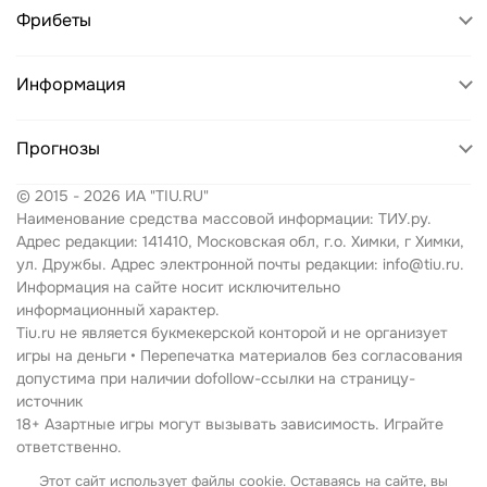
Pari
Фрибеты
Леон
BetBoom
Лига Ставок
Пари
Информация
Leon
Мелбет
БетБум
Winline
Политика конфиденциальности
Прогнозы
Бетсити
Леон
Fonbet
Политика cookies
Марафон
© 2015 - 2026 ИА "TIU.RU"
Винлайн
Прогнозы на спорт
Марафон
Пользовательское соглашение
Наименование средства массовой информации: ТИУ.ру.
Фонбет
Фонбет
Футбол
Адрес редакции: 141410, Московская обл, г.о. Химки, г Химки,
Betcity
Согласие на обработку персональных данных
ул. Дружбы. Адрес электронной почты редакции: info@tiu.ru.
Винлайн
Марафон
Хоккей
Информация на сайте носит исключительно
Melbet
Контакты
информационный характер.
Бетсити
Баскетбол
Tiu.ru не является букмекерской конторой и не организует
Лига Ставок
Вакансии
игры на деньги • Перепечатка материалов без согласования
Мелбет
Теннис
допустима при наличии dofollow-ссылки на страницу-
Olimpbet
Блог
источник
Лига ставок
Настольный теннис
18+ Азартные игры могут вызывать зависимость. Играйте
Архив
ответственно.
Олимпбет
Волейбол
TIU в соцсетях:
Новости
Этот сайт использует файлы cookie. Оставаясь на сайте, вы