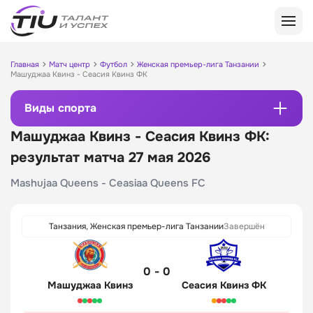
Главная
Матч центр
Футбол
Женская премьер-лига Танзании
Машуджаа Квинз - Сеасия Квинз ФК
Популярные БК
Пари
Виды спорта
По букмекеру
БетБум
Леон
Pari
Машуджаа Квинз - Сеасия Квинз ФК:
Приложения для Android
Винлайн
BetBoom
результат матча 27 мая 2026
Фонбет
Leon
Пари
Виды спорта
Марафон
Winline
БетБум
Mashujaa Queens - Ceasiaa Queens FC
Бетсити
Fonbet
Леон
Баскетбол
Статьи о БК
Мелбет
Лига Ставок
Винлайн
Киберспорт
Winline
Лига Ставок
Марафон
Фонбет
Теннис
Танзания, Женская премьер-лига Танзании
Завершён
База знаний
По видам спорта
Олимпбет
Бет-М
Марафон
Хоккей
Виды ставок
Тенниси
Baltbet
Бетсити
Футбол
Футбол
0 - 0
Футбол
По видам спорта
Основы ставок
Балтбет
Melbet
Мелбет
Хоккей
Машуджаа Квинз
Сеасия Квинз ФК
Евролига
Сервисы
Бет-М
Olimpbet
Лига Ставок
Баскетбол
Футбол
Виды спорта
Кубок России
Беттери
Tennisi
Олимпбет
Теннис
Хоккей