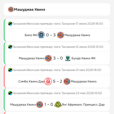
Чемпионат мира
Машуджаа Квинз
Суперлига России
Чемпионат Европы
Киберспорт
Танзания
Женская премьер-лига Танзании
17 июня 2026
16:00
IEM Cologne
The International
0 – 3
Било ФК
Машуджаа Квинз
Esports World Cup Counter Strike
Танзания
Женская премьер-лига Танзании
12 июня 2026
15:00
3 – 0
Машуджаа Квинз
Бунда Квинз ФК
Танзания
Женская премьер-лига Танзании
31 мая 2026
16:00
5 – 2
Симба Квинз Дар
Машуджаа Квинз
Танзания
Женская премьер-лига Танзании
23 мая 2026
15:00
1 – 0
Машуджаа Квинз
Янг Африканс Принцесс Дар