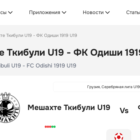
усы
Приложения
Новости
Стать
е Ткибули U19 - ФК Одиши 1919 U19
 Ткибули U19 - ФК Одиши 191
buli U19 - FC Odishi 1919 U19
Грузия, Серебряная лига U19
Мешахте Ткибули U19
Vs