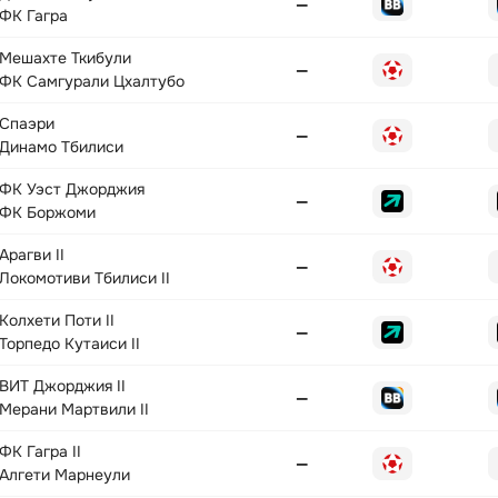
—
ФК Гагра
Мешахте Ткибули
—
ФК Самгурали Цхалтубо
Спаэри
—
Динамо Тбилиси
ФК Уэст Джорджия
—
ФК Боржоми
Арагви II
—
Локомотиви Тбилиси II
Колхети Поти II
—
Торпедо Кутаиси II
ВИТ Джорджия II
—
Мерани Мартвили II
ФК Гагра II
—
Алгети Марнеули