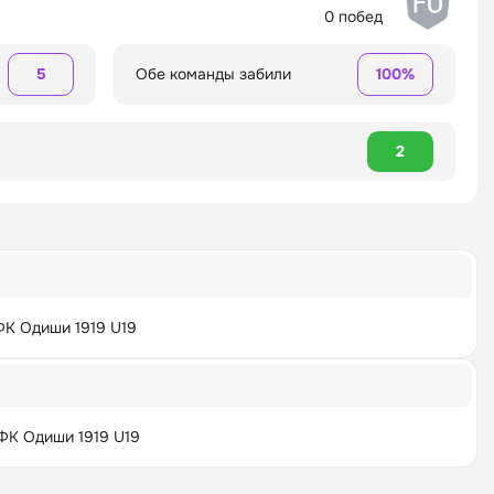
0 побед
5
Обе команды забили
100%
2
ФК Одиши 1919 U19
ФК Одиши 1919 U19