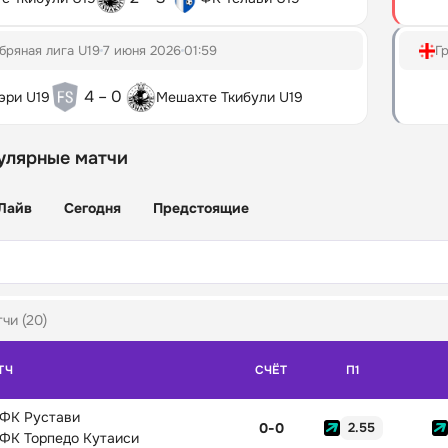
бряная лига U19
7 июня 2026
01:59
Г
4 – 0
эри U19
Мешахте Ткибули U19
улярные матчи
Лайв
Сегодня
Предстоящие
чи (20)
ТЧ
СЧЁТ
П1
ФК Рустави
0
-
0
2.55
ФК Торпедо Кутаиси