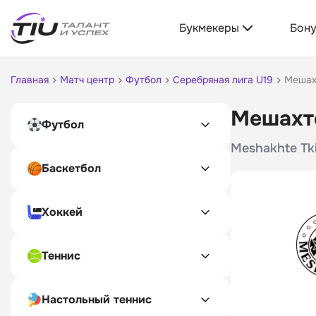
Букмекеры
Бон
Главная
Матч центр
Футбол
Серебряная лига U19
Мешахт
Мешахте
Футбол
Meshakhte Tki
Баскетбол
Хоккей
Теннис
Настольный теннис