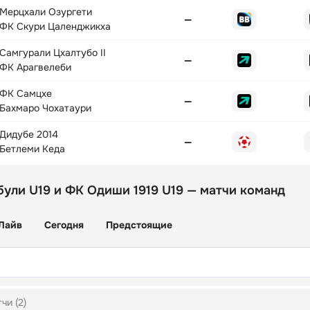
Мерцхали Озургети
—
ФК Скури Цаленджикха
Самгурали Цхалтубо II
—
ФК Арагвелеби
ФК Самцхе
—
Бахмаро Чохатаури
Дидубе 2014
—
Бетлеми Кеда
ули U19 и ФК Одиши 1919 U19 — матчи команд
Лайв
Сегодня
Предстоящие
чи (2)