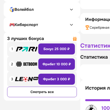
Волейбол
Информаци
Киберспорт
Серебряная 
3 лучших бонуса
Статисти
1
Бонус 25 000 ₽
Статистика
2
Фрибет 10 000 ₽
3
Фрибет 3 000 ₽
История л
Смотреть все
10