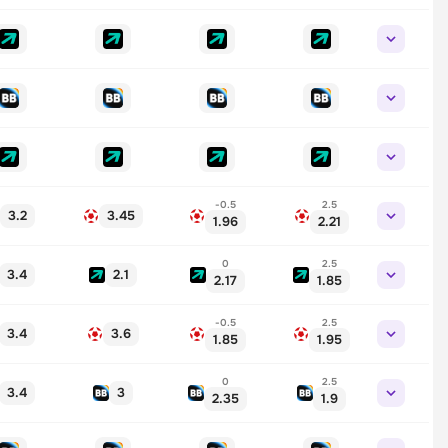
-0.5
2.5
3.2
3.45
1.96
2.21
0
2.5
3.4
2.1
2.17
1.85
-0.5
2.5
3.4
3.6
1.85
1.95
0
2.5
3.4
3
2.35
1.9