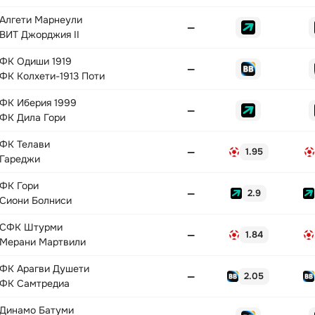
Алгети Марнеули
—
ВИТ Джорджия II
ФК Одиши 1919
—
ФК Колхети-1913 Поти
ФК Иберия 1999
—
ФК Дила Гори
ФК Телави
—
1.95
Гареджи
ФК Гори
—
2.9
Сиони Болниси
СФК Штурми
—
1.84
Мерани Мартвили
ФК Арагви Душети
—
2.05
ФК Самтредиа
Динамо Батуми