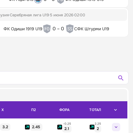
рузия
Серебряная лига U19
5 июня 2026
02:00
0 – 0
ФК Одиши 1919 U19
СФК Штурми U19
X
П2
ФОРА
ТОТАЛ
-0.25
2.25
3.2
2.45
2.1
2