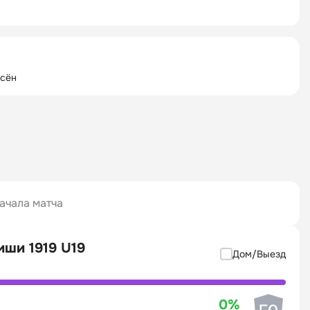
есён
ачала матча
иши 1919 U19
Дом/Выезд
0%