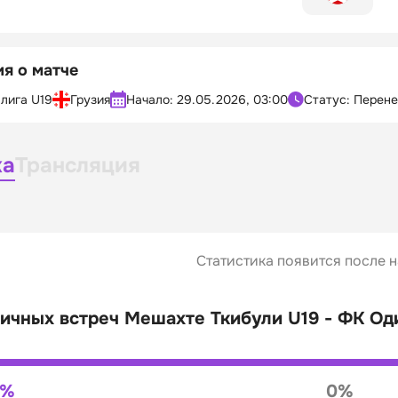
я о матче
лига U19
Грузия
Начало:
29.05.2026, 03:00
Статус: Перен
ка
Трансляция
Статистика появится после н
ичных встреч Мешахте Ткибули U19 - ФК Од
0%
0%