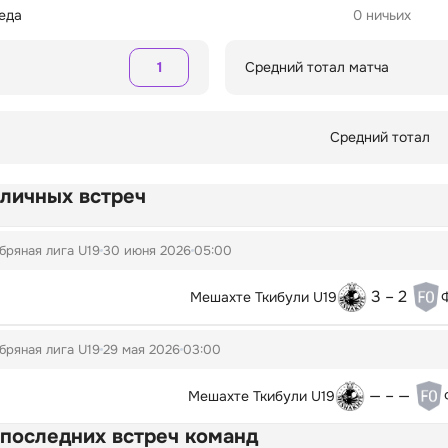
беда
0 ничьих
1
Средний тотал матча
Средний тотал
 личных встреч
бряная лига U19
30 июня 2026
05:00
3 – 2
Мешахте Ткибули U19
бряная лига U19
29 мая 2026
03:00
— – —
Мешахте Ткибули U19
 последних встреч команд