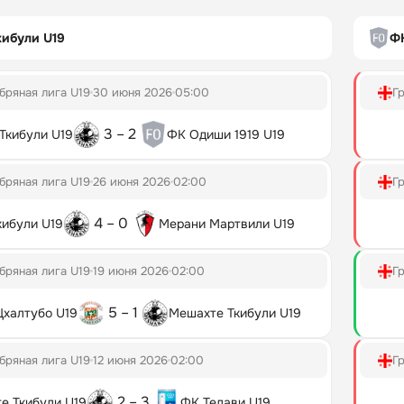
ибули U19
ФК
бряная лига U19
30 июня 2026
05:00
Г
3 – 2
Ткибули U19
ФК Одиши 1919 U19
бряная лига U19
26 июня 2026
02:00
Г
4 – 0
ибули U19
Мерани Мартвили U19
бряная лига U19
19 июня 2026
02:00
Г
5 – 1
Цхалтубо U19
Мешахте Ткибули U19
бряная лига U19
12 июня 2026
02:00
Г
2 – 3
е Ткибули U19
ФК Телави U19