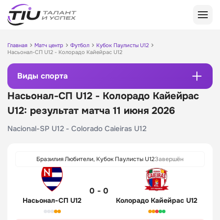
Главная
Матч центр
Футбол
Кубок Паулисты U12
Насьонал-СП U12 - Колорадо Кайейрас U12
Популярные БК
Пари
Виды спорта
По букмекеру
БетБум
Леон
Pari
Насьонал-СП U12 - Колорадо Кайейрас
Приложения для Android
Винлайн
BetBoom
U12: результат матча 11 июня 2026
Фонбет
Leon
Пари
Виды спорта
Марафон
Winline
БетБум
Nacional-SP U12 - Colorado Caieiras U12
Бетсити
Fonbet
Леон
Баскетбол
Статьи о БК
Мелбет
Лига Ставок
Винлайн
Киберспорт
Winline
Лига Ставок
Марафон
Фонбет
Теннис
Бразилия Любители, Кубок Паулисты U12
Завершён
База знаний
По видам спорта
Олимпбет
Бет-М
Марафон
Хоккей
Виды ставок
Тенниси
Baltbet
Бетсити
Футбол
Футбол
0 - 0
Футбол
По видам спорта
Основы ставок
Балтбет
Melbet
Мелбет
Хоккей
Насьонал-СП U12
Колорадо Кайейрас U12
Евролига
Сервисы
Бет-М
Olimpbet
Лига Ставок
Баскетбол
Футбол
Виды спорта
Кубок России
Беттери
Tennisi
Олимпбет
Теннис
Хоккей