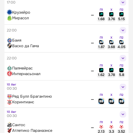
17:00
П1
X
П2
Крузейро
—
Мирасол
1.68
3.76
5.15
22:00
П1
X
П2
Баия
—
Васко да Гама
1.87
3.68
4.05
22:00
П1
X
П2
Палмейрас
—
Интернасьонал
1.62
3.78
5.8
10 Авг
00:30
П1
X
П2
Ред Булл Брагантино
—
Коринтианс
10 Авг
00:30
П1
X
П2
Сантос
—
Атлетико Паранаэнсе
2.13
3.3
3.52