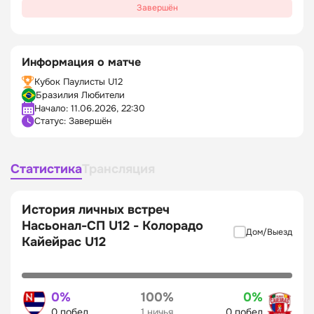
Завершён
Лига Чемпионов
Зенит
Betcity
Тенниси
Теннис
Настольный теннис
Баскетбол
Лига Европы
Спортбет
Bettery
Балтбет
Футбол
Волейбол
Теннис
24bet
Zenit
Беттери
Киберспорт
Настольный теннис
Рейтинги
Футбол
Спортбет
Зенит
Волейбол
Информация о матче
Прочие категории
Лучшие букмекеры
РПЛ
24bet
Киберспорт
Кубок Паулисты U12
Приложения для iOS
Футбол
Легальные букмекерские конторы
Фрибеты
Лига чемпионов
Бразилия Любители
Российские букмекеры
Фрибеты без депозита
АПЛ
РПЛ
Leon
Начало:
11.06.2026, 22:30
Статус: Завершён
БК с мобильным приложением
Фрибет без отыгрыша
Серия А
Лига чемпионов
Zenit
Надежные букмекеры
Промокод без отыгрыша
Ла Лига
АПЛ
Лига Ставок
БК с гостевым демосчетом
Бонус за регистрацию без отыгрыша
Бундеслига
Серия А
Марафон
Статистика
Трансляция
БК с большими коэффициентами
Фрибеты сегодня
Лига Европы
Ла Лига
Melbet
БК с минимальными депозитами
Лучшие фрибеты
Лига конференций
Бундеслига
Pari
Букмекеры для ставок на американский футбол
Фрибет новым игрокам
Лига наций
Лига Европы
Tennisi
История личных встреч
Букмекеры для ставок на бейсбол
Новые БК с фрибетом
Суперкубок УЕФА
Лига конференций
Fonbet
Насьонал-СП U12 - Колорадо
Дом/Выезд
Хоккей
Хоккей
Букмекеры для ставок на гольф
Фрибет 3000
Betcity
Кайейрас U12
Букмекеры для ставок на автогонки
Акции букмекерских контор при регистрации
КХЛ
КХЛ
BetBoom
Букмекеры для ставок на чемпионаты мира и Европы
Промокоды букмекеров
НХЛ
НХЛ
Bettery
Букмекеры для ставок на дартс
Бездепозитные бонусы за регистрацию
АХЛ
АХЛ
Olimpbet
0%
100%
0%
Баскетбол
Баскетбол
Букмекеры для ставок на скачки
Бездепозитные бонусы букмекеров
Winline
0 побед
1 ничья
0 побед