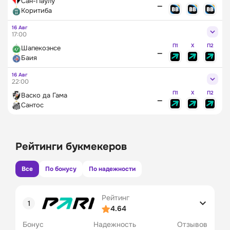
Сан-Паулу
—
Коритиба
16 Авг
17:00
П1
X
П2
Шапекоэнсе
—
Баия
16 Авг
22:00
П1
X
П2
Васко да Гама
—
Сантос
Рейтинги букмекеров
Все
По бонусу
По надежности
Рейтинг
4.64
Бонус
Надежность
Отзывов