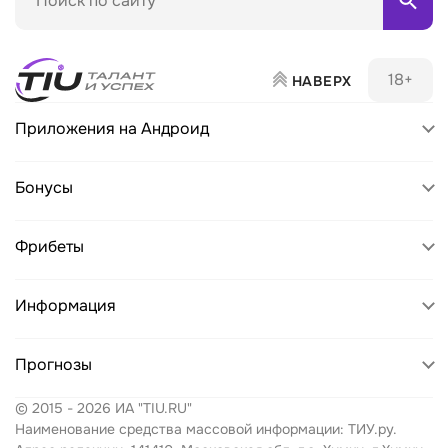
Поиск по матч-центру
18+
НАВЕРХ
Приложения на Андроид
Пари
Бонусы
БетБум
Pari
Фрибеты
Леон
BetBoom
Лига Ставок
Пари
Информация
Leon
Мелбет
БетБум
Winline
Политика конфиденциальности
Прогнозы
Бетсити
Леон
Fonbet
Политика cookies
Марафон
© 2015 - 2026 ИА "TIU.RU"
Винлайн
Прогнозы на спорт
Марафон
Пользовательское соглашение
Наименование средства массовой информации: ТИУ.ру.
Фонбет
Фонбет