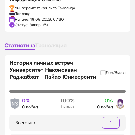
Букмекеры для ставок на киберспорт
НБА
НБА
Baltbet
Букмекеры для профессиональных игроков
Единая Лига ВТБ
Единая Лига ВТБ
24Бет
Университетская лига Таиланда
Таиланд
Букмекеры для ставок на футбол
Евролига
Евролига
Начало:
19.05.2026, 07:30
WNBA
WNBA
Статус: Завершён
Суперлига
Суперлига
Теннис
Теннис
US Open 2026 ATP
ATP
Статистика
Трансляция
US Open 2026 WTA
WTA
Настольный теннис
Cincinnati ATP
История личных встреч
Cincinnati WTA
Челленджер
Университет Наконсаван
Настольный теннис
Лига Про
Дом/Выезд
Раджабхат - Пайао Юниверсити
Чемпионат мира
Setka Cup
Волейбол
Кубок мира
Чемпионат Европы
Лига Наций
WTT Champions Yokohama, MS
Суперлига России
0%
100%
0%
Киберспорт
WTT Champions Yokohama, WS
0 побед
1 ничья
0 побед
Europe Smash Sweden, WS
IEM Cologne
Europe Smash Sweden, MS
The International
Всего игр
1
Волейбол
Лига Наций