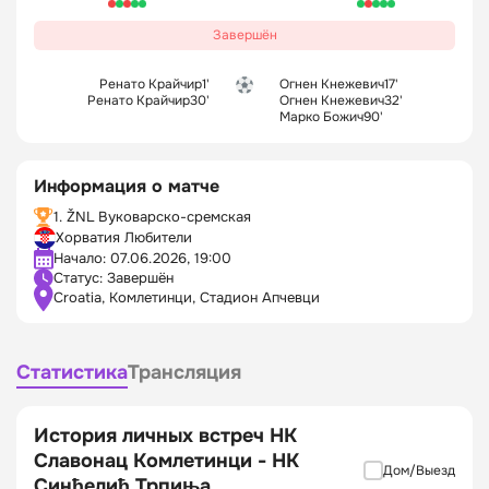
Лига Чемпионов
Зенит
Betcity
Тенниси
Теннис
Настольный теннис
Баскетбол
Завершён
Лига Европы
Спортбет
Bettery
Балтбет
Футбол
Волейбол
Теннис
24bet
Zenit
Беттери
Киберспорт
Настольный теннис
Ренато Крайчир
1'
Огнен Кнежевич
17'
Рейтинги
Футбол
Спортбет
Зенит
Волейбол
Ренато Крайчир
30'
Огнен Кнежевич
32'
Прочие категории
Лучшие букмекеры
РПЛ
24bet
Киберспорт
Марко Божич
90'
Приложения для iOS
Футбол
Легальные букмекерские конторы
Фрибеты
Лига чемпионов
Российские букмекеры
Фрибеты без депозита
АПЛ
РПЛ
Leon
Информация о матче
БК с мобильным приложением
Фрибет без отыгрыша
Серия А
Лига чемпионов
Zenit
Надежные букмекеры
Промокод без отыгрыша
Ла Лига
АПЛ
Лига Ставок
1. ŽNL Вуковарско-сремская
Хорватия Любители
БК с гостевым демосчетом
Бонус за регистрацию без отыгрыша
Бундеслига
Серия А
Марафон
Начало:
07.06.2026, 19:00
БК с большими коэффициентами
Фрибеты сегодня
Лига Европы
Ла Лига
Melbet
Статус: Завершён
БК с минимальными депозитами
Лучшие фрибеты
Лига конференций
Бундеслига
Pari
Croatia, Комлетинци, Стадион Апчевци
Букмекеры для ставок на американский футбол
Фрибет новым игрокам
Лига наций
Лига Европы
Tennisi
Букмекеры для ставок на бейсбол
Новые БК с фрибетом
Суперкубок УЕФА
Лига конференций
Fonbet
Хоккей
Хоккей
Букмекеры для ставок на гольф
Фрибет 3000
Betcity
Статистика
Трансляция
Букмекеры для ставок на автогонки
Акции букмекерских контор при регистрации
КХЛ
КХЛ
BetBoom
Букмекеры для ставок на чемпионаты мира и Европы
Промокоды букмекеров
НХЛ
НХЛ
Bettery
История личных встреч НК
Букмекеры для ставок на дартс
Бездепозитные бонусы за регистрацию
АХЛ
АХЛ
Olimpbet
Славонац Комлетинци - НК
Баскетбол
Баскетбол
Букмекеры для ставок на скачки
Бездепозитные бонусы букмекеров
Winline
Дом/Выезд
Синђелић Трпиња