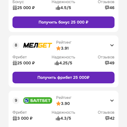
Бонус
Надежность
Отзывов
Служба поддержки
4/5
25 000 ₽
4.5/5
46
Бонусы и акции
5/5
Рейтинг 
5/5
Получить бонус 25 000 ₽
пользователей
Бонусы
17
Коэффициенты
4/5
Сайт
Приложение
Линия в прематче
4/5
Рейтинг
Линия в лайве
4/5
3.91
Удобство платежей
4/5
Фрибет
Надежность
Отзывов
Служба поддержки
4/5
25 000 ₽
4.25/5
49
Бонусы и акции
4/5
Рейтинг 
5/5
Получить фрибет 25 000₽
пользователей
Промокод
Бонусы
Коэффициенты
4/5
15
Линия в прематче
4/5
Рейтинг
Линия в лайве
Сайт
Приложение
3/5
3.90
Удобство платежей
4/5
Фрибет
Надежность
Отзывов
Служба поддержки
4/5
3 000 ₽
4.3/5
42
Бонусы и акции
4/5
Рейтинг 