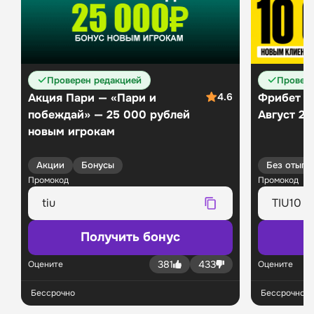
Сайт
Приложение
Проверен редакцией
Провере
Акция Пари — «Пари и
4.6
Фрибет Б
побеждай» — 25 000 рублей
Август 20
новым игрокам
Акции
Бонусы
Без отыгр
Промокод
Промокод
Получить бонус
П
381
433
Оцените
Оцените
Бессрочно
Бессрочно