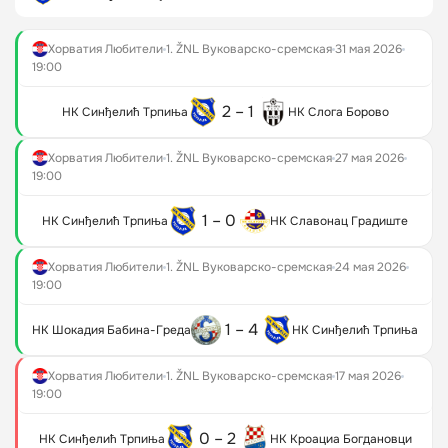
Хорватия Любители
1. ŽNL Вуковарско-сремская
31 мая 2026
19:00
2 – 1
НК Синђелић Трпиња
НК Слога Борово
Хорватия Любители
1. ŽNL Вуковарско-сремская
27 мая 2026
19:00
1 – 0
НК Синђелић Трпиња
НК Славонац Градиште
Хорватия Любители
1. ŽNL Вуковарско-сремская
24 мая 2026
19:00
1 – 4
НК Шокадия Бабина-Греда
НК Синђелић Трпиња
Хорватия Любители
1. ŽNL Вуковарско-сремская
17 мая 2026
19:00
0 – 2
НК Синђелић Трпиња
НК Кроациа Богдановци