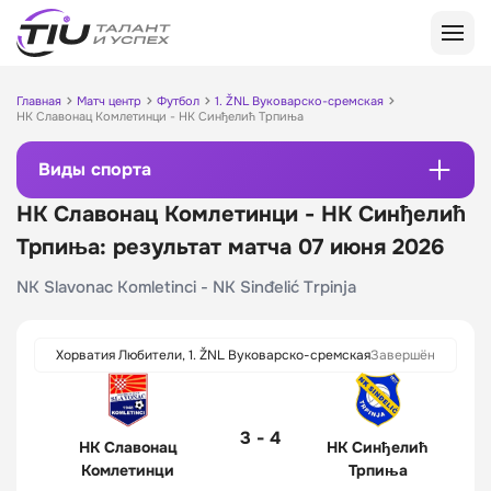
Главная
Матч центр
Футбол
1. ŽNL Вуковарско-сремская
НК Славонац Комлетинци - НК Синђелић Трпиња
Популярные БК
Пари
Виды спорта
По букмекеру
БетБум
Леон
Pari
НК Славонац Комлетинци - НК Синђелић
Приложения для Android
Винлайн
BetBoom
Трпиња: результат матча 07 июня 2026
Фонбет
Leon
Пари
Виды спорта
Марафон
Winline
БетБум
NK Slavonac Komletinci - NK Sinđelić Trpinja
Бетсити
Fonbet
Леон
Баскетбол
Статьи о БК
Мелбет
Лига Ставок
Винлайн
Киберспорт
Winline
Лига Ставок
Марафон
Фонбет
Теннис
Хорватия Любители, 1. ŽNL Вуковарско-сремская
Завершён
База знаний
По видам спорта
Олимпбет
Бет-М
Марафон
Хоккей
Виды ставок
Тенниси
Baltbet
Бетсити
Футбол
Футбол
Футбол
По видам спорта
Основы ставок
Балтбет
Melbet
Мелбет
Хоккей
3 - 4
НК Славонац
НК Синђелић
Евролига
Сервисы
Бет-М
Olimpbet
Лига Ставок
Баскетбол
Футбол
Комлетинци
Трпиња
Виды спорта
Кубок России
Беттери
Tennisi
Олимпбет
Теннис
Хоккей