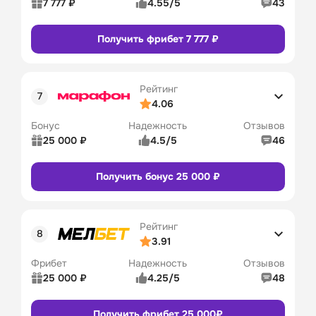
7 777 ₽
4.55/5
43
Бонусы и акции
4/5
Рейтинг 
5/5
Получить фрибет 7 777 ₽
пользователей
Промокод
Бонусы
Коэффициенты
4/5
10
Линия в прематче
4/5
Рейтинг
Сайт
Приложение
Линия в лайве
4/5
4.06
Удобство платежей
4/5
Бонус
Надежность
Отзывов
Служба поддержки
4/5
25 000 ₽
4.5/5
46
Бонусы и акции
5/5
Рейтинг 
5/5
Получить бонус 25 000 ₽
пользователей
Бонусы
17
Коэффициенты
4/5
Сайт
Приложение
Линия в прематче
4/5
Рейтинг
Линия в лайве
4/5
3.91
Удобство платежей
4/5
Фрибет
Надежность
Отзывов
Служба поддержки
4/5
25 000 ₽
4.25/5
48
Бонусы и акции
4/5
Рейтинг 
5/5
Получить фрибет 25 000₽
пользователей
Промокод
Бонусы