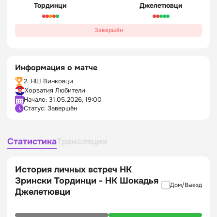
Тординци
Джелетювци
Лига Чемпионов
Зенит
Betcity
Тенниси
Теннис
Настольный теннис
Баскетбол
Лига Европы
Спортбет
Bettery
Балтбет
Футбол
Волейбол
Теннис
24bet
Zenit
Беттери
Киберспорт
Настольный теннис
Завершён
Рейтинги
Футбол
Спортбет
Зенит
Волейбол
Прочие категории
Лучшие букмекеры
РПЛ
24bet
Киберспорт
Приложения для iOS
Футбол
Легальные букмекерские конторы
Фрибеты
Лига чемпионов
Информация о матче
Российские букмекеры
Фрибеты без депозита
АПЛ
РПЛ
Leon
2. НШ Винковци
БК с мобильным приложением
Фрибет без отыгрыша
Серия А
Лига чемпионов
Zenit
Хорватия Любители
Надежные букмекеры
Промокод без отыгрыша
Ла Лига
АПЛ
Лига Ставок
Начало:
31.05.2026, 19:00
БК с гостевым демосчетом
Бонус за регистрацию без отыгрыша
Бундеслига
Серия А
Марафон
Статус: Завершён
БК с большими коэффициентами
Фрибеты сегодня
Лига Европы
Ла Лига
Melbet
БК с минимальными депозитами
Лучшие фрибеты
Лига конференций
Бундеслига
Pari
Букмекеры для ставок на американский футбол
Фрибет новым игрокам
Лига наций
Лига Европы
Статистика
Tennisi
Трансляция
Букмекеры для ставок на бейсбол
Новые БК с фрибетом
Суперкубок УЕФА
Лига конференций
Fonbet
Хоккей
Хоккей
Букмекеры для ставок на гольф
Фрибет 3000
Betcity
История личных встреч НК
Букмекеры для ставок на автогонки
Акции букмекерских контор при регистрации
КХЛ
КХЛ
BetBoom
Зрински Тординци - НК Шокадья
Букмекеры для ставок на чемпионаты мира и Европы
Промокоды букмекеров
НХЛ
НХЛ
Bettery
Дом/Выезд
Джелетювци
Букмекеры для ставок на дартс
Бездепозитные бонусы за регистрацию
АХЛ
АХЛ
Olimpbet
Баскетбол
Баскетбол
Букмекеры для ставок на скачки
Бездепозитные бонусы букмекеров
Winline