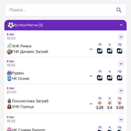
Поиск...
Футбол
Матчи (5)
8 Авг
18:00
П1
X
П2
ХНК Риека
—
ГНК Динамо Загреб
8 Авг
19:30
П1
X
П2
Рудеш
—
НК Осиек
8 Авг
22:00
П1
X
П2
Локомотива Загреб
—
ХНК Горица
2.25
3.4
3.05
9 Авг
19:30
П1
X
П2
НК Славен Белупо