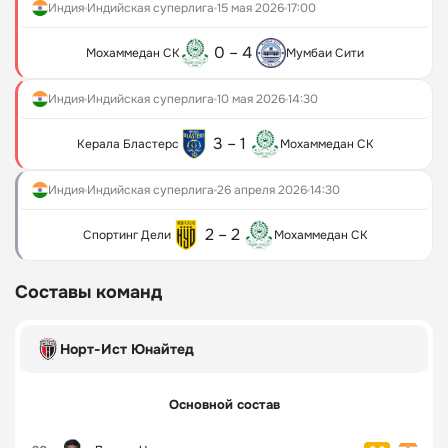
Индия
Индийская суперлига
15 мая 2026
17:00
0 – 4
Мохаммедан СК
Мумбаи Сити
Индия
Индийская суперлига
10 мая 2026
14:30
3 – 1
Керала Бластерс
Мохаммедан СК
Индия
Индийская суперлига
26 апреля 2026
14:30
2 – 2
Спортинг Дели
Мохаммедан СК
Составы команд
Норт-Ист Юнайтед
Основной состав