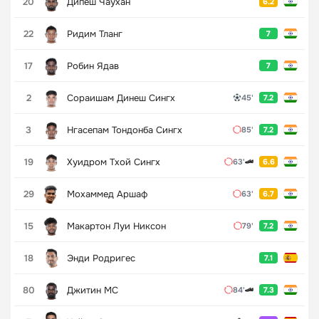
20
Дипеш Чаухан
6.2
22
Ридим Тланг
7
17
Робин Ядав
7
2
Сораишам Динеш Сингх
45'
7.2
3
Нгасепам Тондонба Сингх
85'
7.2
19
Хуидром Тхой Сингх
63'
6.6
29
Мохаммед Аршаф
63'
6.7
15
Макартон Луи Никсон
79'
7.2
18
Энди Родригес
7.1
80
Джитин МС
84'
7.3