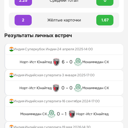
2.25
Средний тотал
0
2
Жёлтые карточки
1.67
Результаты личных встреч
Индия
Суперкубок Индии
24 апреля 2025
14:00
6 – 0
Норт-Ист Юнайтед
Мохаммедан СК
Индия
Индийская суперлига
3 января 2025
17:00
0 – 0
Норт-Ист Юнайтед
Мохаммедан СК
Индия
Индийская суперлига
16 сентября 2024
17:00
0 – 1
Мохаммедан СК
Норт-Ист Юнайтед
Индия
Индийская суперлига
19 мая 2026
14:30