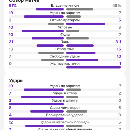
Обзор матча
Букмекеры для ставок на киберспорт
НБА
НБА
Baltbet
51%
49%
Владение мячом
Букмекеры для профессиональных игроков
Единая Лига ВТБ
Единая Лига ВТБ
24Бет
19
7
Удары по воротам
Букмекеры для ставок на футбол
Евролига
Евролига
2
5
Отбито вратарем
WNBA
WNBA
10
3
Суперлига
Суперлига
Угловые
Теннис
Теннис
10
7
Фолы
US Open 2026 ATP
ATP
311
311
Пасы
US Open 2026 WTA
WTA
13
15
Отбор мяча
Настольный теннис
Cincinnati ATP
7
10
Свободные удары
Cincinnati WTA
Челленджер
0
1
Желтые карточки
Настольный теннис
Лига Про
Чемпионат мира
Setka Cup
Удары
Волейбол
Кубок мира
19
7
Удары по воротам
Чемпионат Европы
Лига Наций
7
2
Удары в створ
WTT Champions Yokohama, MS
Суперлига России
Киберспорт
2
0
Удары в штангу
WTT Champions Yokohama, WS
Europe Smash Sweden, WS
IEM Cologne
8
5
Удары мимо ворот
Europe Smash Sweden, MS
The International
4
0
Блокирование ударов
Волейбол
12
5
Удары из штрафной площади
Лига Наций
7
2
Удары из-за штрафной площади