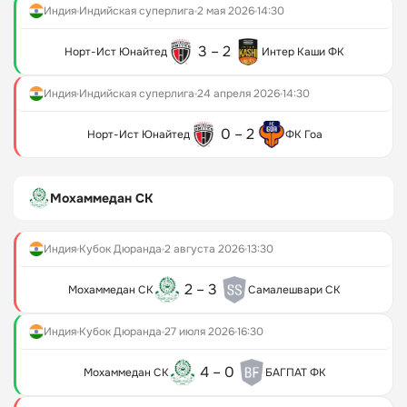
Индия
Индийская суперлига
2 мая 2026
14:30
3 – 2
Норт-Ист Юнайтед
Интер Каши ФК
Индия
Индийская суперлига
24 апреля 2026
14:30
0 – 2
Норт-Ист Юнайтед
ФК Гоа
Мохаммедан СК
Индия
Кубок Дюранда
2 августа 2026
13:30
2 – 3
Мохаммедан СК
Самалешвари СК
Индия
Кубок Дюранда
27 июля 2026
16:30
4 – 0
Мохаммедан СК
БАГПАТ ФК