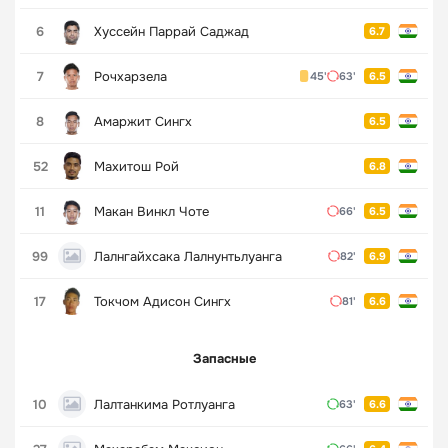
6
Хуссейн Паррай Саджад
6.7
7
Рочхарзела
45'
63'
6.5
8
Амаржит Сингх
6.5
52
Махитош Рой
6.8
11
Макан Винкл Чоте
66'
6.5
99
Лалнгайхсака Лалнунтьлуанга
82'
6.9
17
Токчом Адисон Сингх
81'
6.6
Запасные
10
Лалтанкима Ротлуанга
63'
6.6