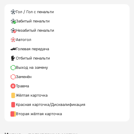
Гол / Гол с пенальти
Забитый пенальти
Незабитый пенальти
Автогол
Голевая передача
Отбитый пенальти
Выход на замену
Заменён
Травма
Жёлтая карточка
Красная карточка/Дисквалификация
Вторая жёлтая карточка
28
20
22
17
3
2
29
19
80
15
18
7
99
17
52
11
8
7
43
35
3
6
Дека
Чаухан
Сингх
Сингх
Тланг
Ядав
Аршаф
Сингх
Родригес
Никсон
МС
Самперио
Лалнунтьлуанга
Сингх
Рочхарзела
Сингх
Чоте
Рой
Лалмуанвама
Мазумдер
Саджад
Мейтей