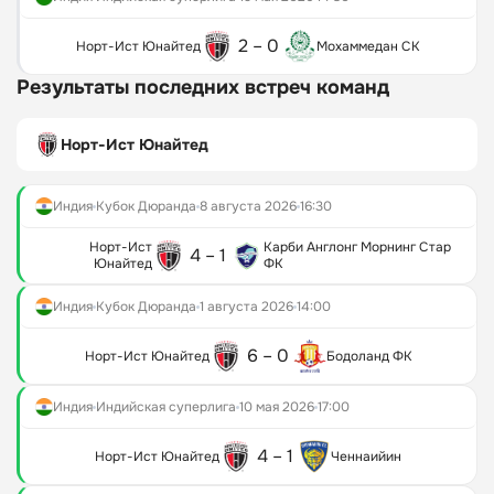
2 – 0
Норт-Ист Юнайтед
Мохаммедан СК
Результаты последних встреч команд
Норт-Ист Юнайтед
Индия
Кубок Дюранда
8 августа 2026
16:30
Норт-Ист
Карби Англонг Морнинг Стар
4 – 1
Юнайтед
ФК
Индия
Кубок Дюранда
1 августа 2026
14:00
6 – 0
Норт-Ист Юнайтед
Бодоланд ФК
Индия
Индийская суперлига
10 мая 2026
17:00
4 – 1
Норт-Ист Юнайтед
Ченнаийин