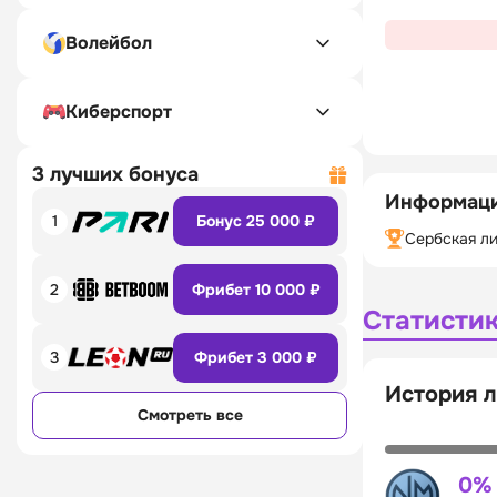
Волейбол
Киберспорт
3 лучших бонуса
Информаци
1
Бонус 25 000 ₽
Сербская ли
2
Фрибет 10 000 ₽
Статисти
3
Фрибет 3 000 ₽
История 
Смотреть все
0%