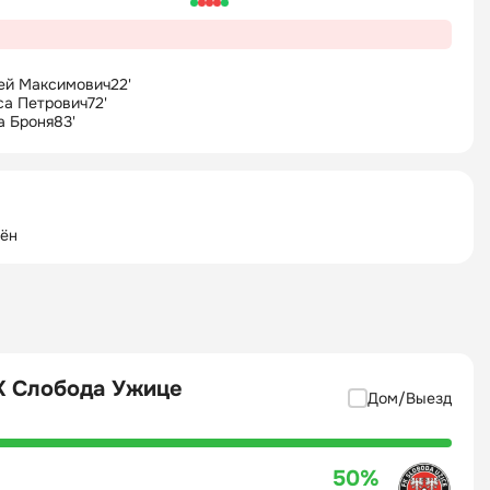
ей Максимович
22'
са Петрович
72'
а Броня
83'
шён
К Слобода Ужице
Дом/Выезд
50%