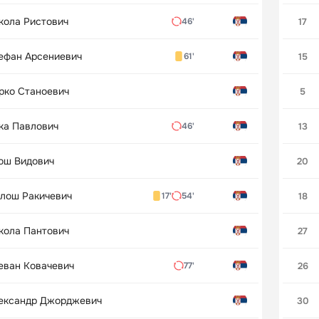
кола Ристович
17
46'
ефан Арсениевич
15
61'
рко Станоевич
5
ка Павлович
13
46'
ош Видович
20
лош Ракичевич
18
17'
54'
кола Пантович
27
еван Ковачевич
26
77'
ександр Джорджевич
30