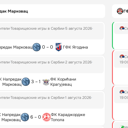
дак Марковац
Г
ители
Товарищеские игры в Сербии
5 августа 2026
С
0 – 0
редак Марковац
ГФК Ягодина
С
ители
Товарищеские игры в Сербии
2 августа 2026
19:0
 Напредак
ФК Корићани
3 – 1
Марковац
Крагујевац
С
ители
Товарищеские игры в Сербии
1 августа 2026
19:0
 Напредак
ФК Караджордже
6 – 0
Марковац
Топола
М