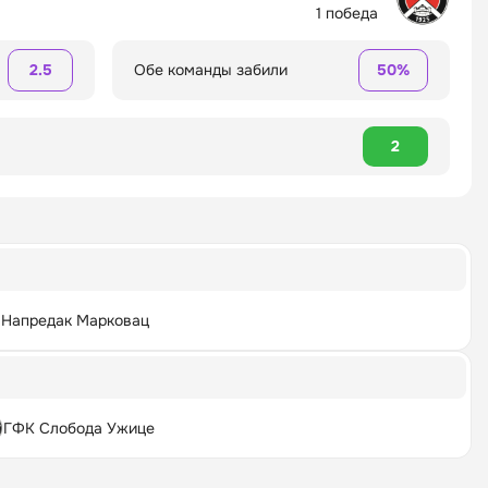
1 победа
2.5
Обе команды забили
50%
2
Напредак Марковац
ГФК Слобода Ужице