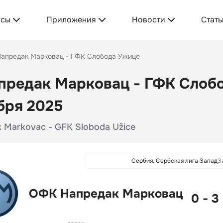
усы
Приложения
Новости
Стать
апредак Марковац - ГФК Слобода Ужице
редак Марковац - ГФК Слобо
бря 2025
 Markovac - GFK Sloboda Užice
Сербия, Сербская лига Запад
З
ОФК Напредак Марковац
0 - 3