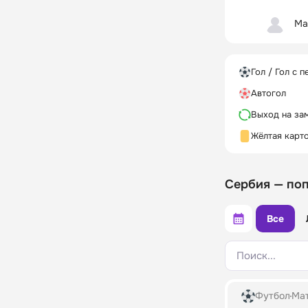
Ма
Гол / Гол с п
Автогол
Выход на за
Жёлтая карт
1
Рафайлович
Сербия — по
Все
Поиск...
Футбол
Мат