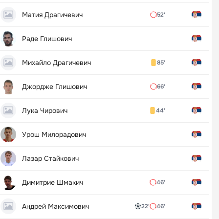
Матия Драгичевич
52'
Раде Глишович
Михайло Драгичевич
85'
Джордже Глишович
66'
Лука Чирович
44'
Урош Милорадович
Лазар Стайкович
Димитрие Шмакич
46'
Андрей Максимович
22'
46'