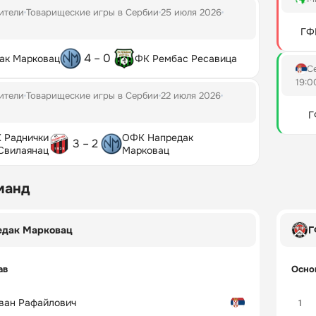
ители
Товарищеские игры в Сербии
25 июля 2026
ГФ
4 – 0
ак Марковац
ФК Рембас Ресавица
С
19:0
ители
Товарищеские игры в Сербии
22 июля 2026
Г
 Раднички
ОФК Напредак
3 – 2
Свилаянац
Марковац
манд
едак Марковац
Г
ав
Осно
ван Рафайлович
1