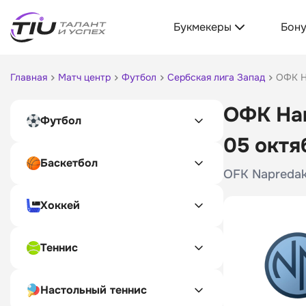
Букмекеры
Бон
Главная
Матч центр
Футбол
Сербская лига Запад
ОФК Н
ОФК Нап
Футбол
05 октя
Баскетбол
OFK Napredak
Хоккей
Теннис
Настольный теннис