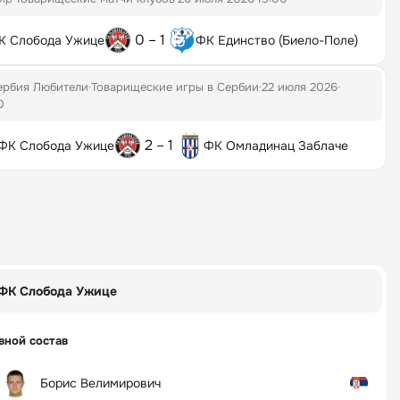
0 – 1
К Слобода Ужице
ФК Единство (Биело-Поле)
ербия Любители
Товарищеские игры в Сербии
22 июля 2026
0
2 – 1
ФК Слобода Ужице
ФК Омладинац Заблаче
ФК Слобода Ужице
вной состав
Борис Велимирович