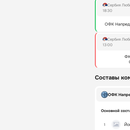
Сербия Люб
18:30
ОФК Напред
Сербия Люб
13:00
ФК
Составы ко
ОФК Напр
Основной сост
Йо
1