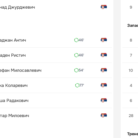
над Джурджевич
9
Запа
аджан Антич
8
46'
аден Ристич
7
46'
ефан Милосавлевич
10
54'
ка Коларевич
4
77'
ша Радакович
6
тар Милоевич
28
Трен