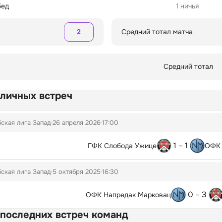
бед
1 ничья
2
Средний тотал матча
Средний тотал
 личных встреч
ская лига Запад
26 апреля 2026
17:00
1 – 1
ГФК Слобода Ужице
ОФК 
ская лига Запад
5 октября 2025
16:30
0 – 3
ОФК Напредак Марковац
 последних встреч команд