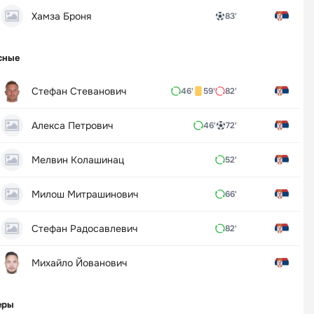
Хамза Броня
83'
сные
Стефан Стеванович
46'
59'
82'
Алекса Петрович
46'
72'
Мелвин Колашинац
52'
Милош Митрашинович
66'
Стефан Радосавлевич
82'
Михайло Йованович
еры