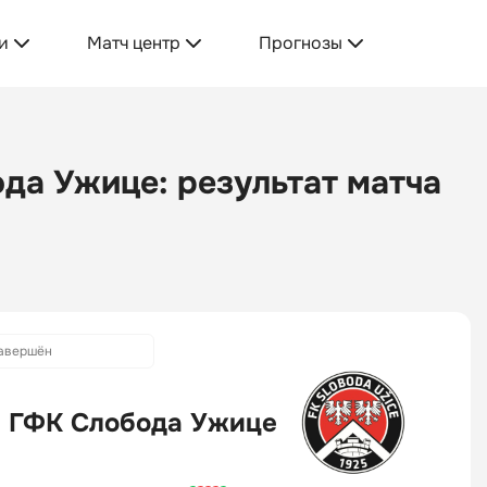
и
Матч центр
Прогнозы
да Ужице: результат матча
авершён
ГФК Слобода Ужице