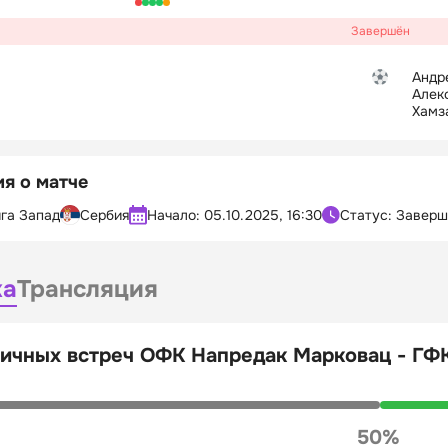
Завершён
Андр
Алек
Хамз
я о матче
га Запад
Сербия
Начало:
05.10.2025, 16:30
Статус: Завер
ка
Трансляция
личных встреч ОФК Напредак Марковац - ГФ
50%