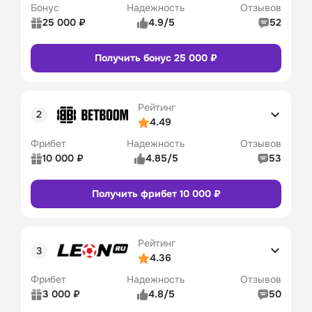
Бонус
Надежность
Отзывов
25 000 ₽
4.9/5
52
Рейтинг 
5/5
Получить бонус 25 000 ₽
пользователей
Коэффициенты
5/5
Линия в прематче
4/5
Рейтинг
Линия в лайве
5/5
4.49
Удобство платежей
4/5
Фрибет
Надежность
Отзывов
Служба поддержки
5/5
10 000 ₽
4.85/5
53
Бонусы и акции
5/5
Рейтинг 
5/5
Получить фрибет 10 000 ₽
пользователей
Промокод
Бонусы
Коэффициенты
5/5
22
Линия в прематче
4/5
Рейтинг
Линия в лайве
Сайт
Приложение
5/5
4.36
Удобство платежей
4/5
Фрибет
Надежность
Отзывов
Служба поддержки
4/5
3 000 ₽
4.8/5
50
Бонусы и акции
5/5