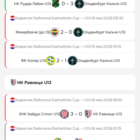
0 – 3
НК Рудар Лабин U13
Ольденбург Кальчо U13
Хорватия Любители
Dalmatinko Cup — U13
16 мая 2026
09:30
2 – 0
Фенербахче (до 13)
Ольденбург Кальчо U13
Хорватия Любители
Dalmatinko Cup — U13
15 мая 2026
19:10
2 – 1
ФК Копер U13
Ольденбург Кальчо U13
НК Равнице U13
Хорватия Любители
Dalmatinko Cup — U13
16 мая 2026
18:50
3 – 0
ХНК Хайдук Сплит U13
НК Равнице U13
Хорватия Любители
Dalmatinko Cup — U13
16 мая 2026
10:15