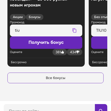
новым игрокам
Акции
Бонусы
Без отыгр
Промокод
Промокод
Получить бонус
П
381
434
Оцените
Оцените
Бессрочно
Бессрочно
Все бонусы