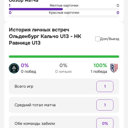
Обзор матча
Букмекеры для ставок на киберспорт
НБА
НБА
Baltbet
1
0
Желтые карточки
Букмекеры для профессиональных игроков
Единая Лига ВТБ
Единая Лига ВТБ
24Бет
0
0
Красные карточки
Букмекеры для ставок на футбол
Евролига
Евролига
WNBA
WNBA
Суперлига
Суперлига
История личных встреч
Теннис
Теннис
Ольденбург Кальчо U13 - НК
Дом/Выезд
US Open 2026 ATP
ATP
Равнице U13
US Open 2026 WTA
WTA
Настольный теннис
Cincinnati ATP
Cincinnati WTA
Челленджер
0%
0%
100%
Настольный теннис
Лига Про
0 побед
0 ничьих
1 победа
Чемпионат мира
Setka Cup
Волейбол
Кубок мира
Чемпионат Европы
Лига Наций
Всего игр
1
WTT Champions Yokohama, MS
Суперлига России
Киберспорт
WTT Champions Yokohama, WS
Средний тотал матча
1
Europe Smash Sweden, WS
IEM Cologne
Europe Smash Sweden, MS
The International
Волейбол
Обе команды забили
0%
Лига Наций