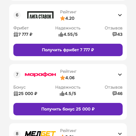
10
Линия в прематче
4/5
Рейтинг
Линия в лайве
Сайт
Приложение
4/5
4.20
Удобство платежей
4/5
Фрибет
Надежность
Отзывов
Служба поддержки
5/5
7 777 ₽
4.55/5
43
Бонусы и акции
4/5
Рейтинг 
5/5
Получить фрибет 7 777 ₽
пользователей
Промокод
Бонусы
Коэффициенты
4/5
10
Линия в прематче
4/5
Рейтинг
Сайт
Приложение
Линия в лайве
4/5
4.06
Удобство платежей
4/5
Бонус
Надежность
Отзывов
Служба поддержки
4/5
25 000 ₽
4.5/5
46
Бонусы и акции
5/5
Рейтинг 
5/5
Получить бонус 25 000 ₽
пользователей
Бонусы
17
Коэффициенты
4/5
Сайт
Приложение
Линия в прематче
4/5
Рейтинг
Линия в лайве
4/5