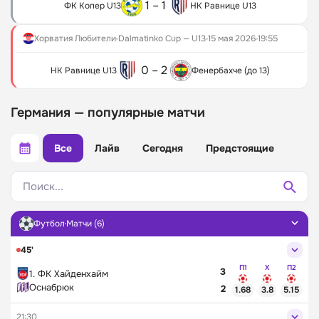
1 – 1
ФК Копер U13
НК Равнице U13
Хорватия Любители
Dalmatinko Cup — U13
15 мая 2026
19:55
0 – 2
НК Равнице U13
Фенербахче (до 13)
Германия — популярные матчи
Все
Лайв
Сегодня
Предстоящие
Поиск...
Футбол
Матчи (6)
45'
П1
X
П2
3
1. ФК Хайденхайм
Оснабрюк
2
1.68
3.8
5.15
21:30