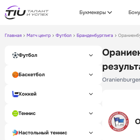
Букмекеры
Бон
Главная
Матч центр
Футбол
Бранденбурглига
Ораниенбу
Ораниен
Футбол
результ
Баскетбол
Oranienburger
Хоккей
Теннис
О
Настольный теннис