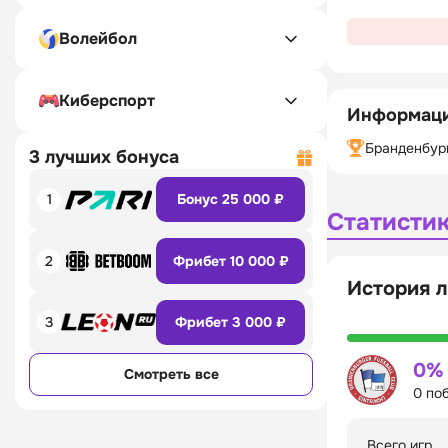
Волейбол
Киберспорт
Информаци
Бранденбур
3 лучших бонуса
1
Бонус 25 000 ₽
Статисти
2
Фрибет 10 000 ₽
История л
3
Фрибет 3 000 ₽
0%
Смотреть все
0 по
Всего игр