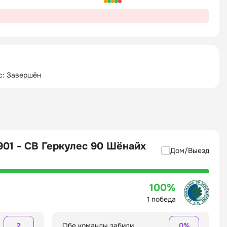
с: Завершён
901 - СВ Геркулес 90 Шёнайх
Дом/Выезд
100%
1 победа
2
Обе команды забили
0%