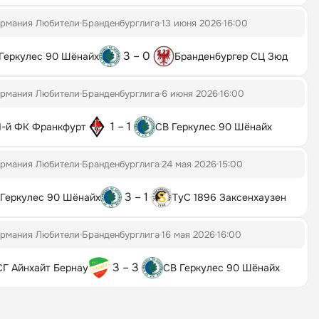
ермания Любители
Бранденбурглига
13 июня 2026
16:00
3 – 0
Геркулес 90 Шёнайх
Бранденбургер СЦ Зюд
ермания Любители
Бранденбурглига
6 июня 2026
16:00
1 – 1
1-й ФК Франкфурт
СВ Геркулес 90 Шёнайх
ермания Любители
Бранденбурглига
24 мая 2026
15:00
3 – 1
 Геркулес 90 Шёнайх
ТуС 1896 Заксенхаузен
ермания Любители
Бранденбурглига
16 мая 2026
16:00
3 – 3
СГ Айнхайт Бернау
СВ Геркулес 90 Шёнайх