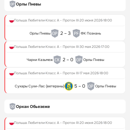
Орлы Пневы
Чемпионат мира
Суперлига России
Чемпионат Европы
Польша Любители
Класс A - Протон III
20 июня 2026
18:00
Киберспорт
IEM Cologne
2 – 3
Орлы Пневы
ФК Познань
The International
Esports World Cup Counter Strike
Польша Любители
Класс A - Протон III
30 мая 2026
17:00
2 – 0
Чарни Казьмеж
Орлы Пневы
Польша Любители
Класс A - Протон III
17 мая 2026
18:00
5 – 0
Сухары Сухи-Лас (ветераны)
Орлы Пневы
Оркан Обьезеже
Польша Любители
Класс A - Протон III
20 июня 2026
18:00