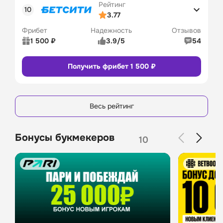
Рейтинг
Линия в лайве
Сайт
Приложение
3/5
3.77
Удобство платежей
4/5
Фрибет
Надежность
Отзывов
Служба поддержки
4/5
1 500 ₽
3.9/5
54
Бонусы и акции
4/5
Рейтинг 
5/5
Получить фрибет 1 500 ₽
пользователей
Промокод
Бонусы
Коэффициенты
3/5
8
Линия в прематче
3/5
Линия в лайве
Сайт
Приложение
4/5
Весь рейтинг
Удобство платежей
4/5
Служба поддержки
4/5
Бонусы букмекеров
10
Бонусы и акции
4/5
Промокод
Бонусы
13
Сайт
Приложение