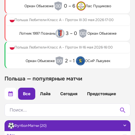
0 – 6
Оркан Обьезеже
Лас Пущиково
Польша Любители
Класс A - Протон III
30 мая 2026
17:00
3 – 0
Лотник 1997 Познань
Оркан Обьезеже
Польша Любители
Класс A - Протон III
16 мая 2026
16:00
2 – 1
Оркан Обьезеже
ОСиР Львувек
Польша — популярные матчи
Все
Лайв
Сегодня
Предстоящие
Поиск...
Футбол
Матчи (20)