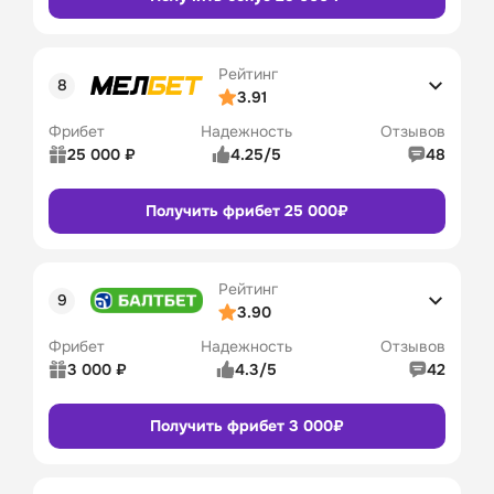
17
Коэффициенты
4/5
Сайт
Приложение
Линия в прематче
4/5
Рейтинг
Линия в лайве
4/5
3.91
Удобство платежей
4/5
Фрибет
Надежность
Отзывов
Служба поддержки
4/5
25 000 ₽
4.25/5
48
Бонусы и акции
4/5
Рейтинг 
5/5
Получить фрибет 25 000₽
пользователей
Промокод
Бонусы
Коэффициенты
4/5
15
Линия в прематче
4/5
Рейтинг
Линия в лайве
Сайт
Приложение
3/5
3.90
Удобство платежей
4/5
Фрибет
Надежность
Отзывов
Служба поддержки
4/5
3 000 ₽
4.3/5
42
Бонусы и акции
4/5
Рейтинг 
5/5
Получить фрибет 3 000₽
пользователей
Промокод
Бонусы
Коэффициенты
4/5
16
Линия в прематче
4/5