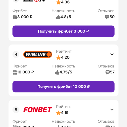
4.36
Удобство платежей
4/5
Фрибет
Надежность
Отзывов
Служба поддержки
4/5
3 000 ₽
4.8/5
50
Бонусы и акции
5/5
Рейтинг 
5/5
Получить фрибет 3 000 ₽
пользователей
Промокод
Бонусы
Коэффициенты
5/5
42
Линия в прематче
5/5
Рейтинг
Линия в лайве
Сайт
Приложение
3/5
4.20
Удобство платежей
4/5
Фрибет
Надежность
Отзывов
Служба поддержки
5/5
10 000 ₽
4.75/5
57
Бонусы и акции
4/5
Рейтинг 
5/5
Получить фрибет 10 000 ₽
пользователей
Промокод
Бонусы
Коэффициенты
4/5
34
Линия в прематче
4/5
Рейтинг
Линия в лайве
Сайт
Приложение
4/5
4.19
Удобство платежей
4/5
Фрибет
Надежность
Отзывов
Служба поддержки
4/5