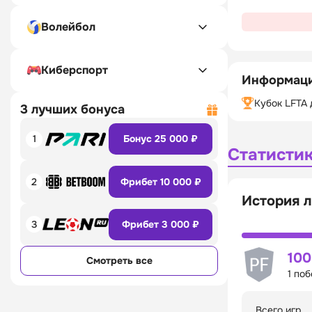
Волейбол
Киберспорт
Информаци
Кубок LFTA 
3 лучших бонуса
1
Бонус 25 000 ₽
Статисти
2
Фрибет 10 000 ₽
История л
3
Фрибет 3 000 ₽
10
Смотреть все
1 по
Всего игр