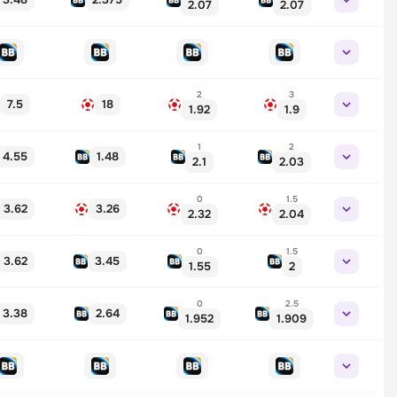
2.07
2.07
2
3
7.5
18
1.92
1.9
1
2
4.55
1.48
2.1
2.03
0
1.5
3.62
3.26
2.32
2.04
0
1.5
3.62
3.45
1.55
2
0
2.5
3.38
2.64
1.952
1.909