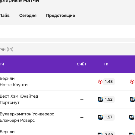
улярные матчи
Лайв
Сегодня
Предстоящие
чи (14)
ТЧ
СЧЁТ
П1
Бернли
—
1.48
Ноттс Каунти
Вест Хэм Юнайтед
—
1.52
Портсмут
Вулверхэмптон Уондерерс
—
1.57
Блэкберн Роверс
Бернли
—
2.89