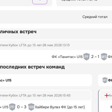
Средний тотал
 личных встреч
ители
Кубок LFTA до 15 лет
28 мая 2026
13:15
2 – 1
ФК «Панитас» U15
ФК
 последних встреч команд
с» U15
ФК
ители
Кубок LFTA до 15 лет
28 мая 2026
15:45
А
0 – 3
» U15
Хайбери Вулвз ФК (до 15 лет)