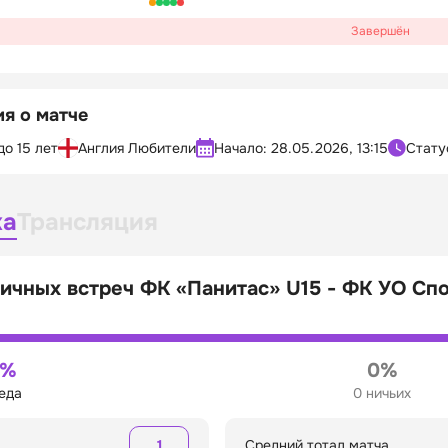
Завершён
я о матче
до 15 лет
Англия Любители
Начало:
28.05.2026, 13:15
Стату
ка
Трансляция
ичных встреч ФК «Панитас» U15 - ФК УО Спо
0%
0%
беда
0 ничьих
1
Средний тотал матча