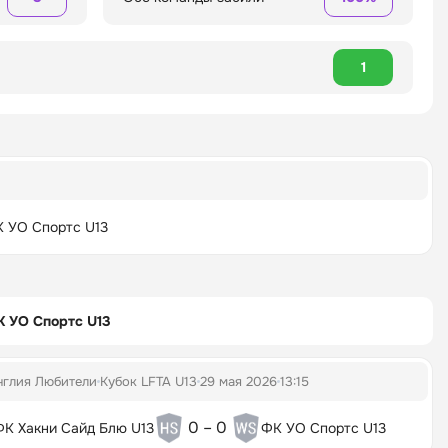
1
 УО Спортс U13
 УО Спортс U13
нглия Любители
Кубок LFTA U13
29 мая 2026
13:15
0 – 0
ФК Хакни Сайд Блю U13
ФК УО Спортс U13