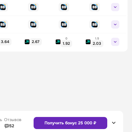
0
1.5
3.64
2.67
1.92
2.03
ь
Отзывов
Получить бонус 25 000 ₽
52