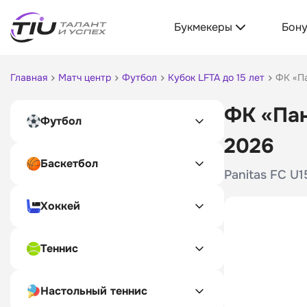
Букмекеры
Бон
Главная
Матч центр
Футбол
Кубок LFTA до 15 лет
ФК «Па
ФК «Пан
Футбол
2026
Баскетбол
Panitas FC U1
Хоккей
Теннис
Настольный теннис