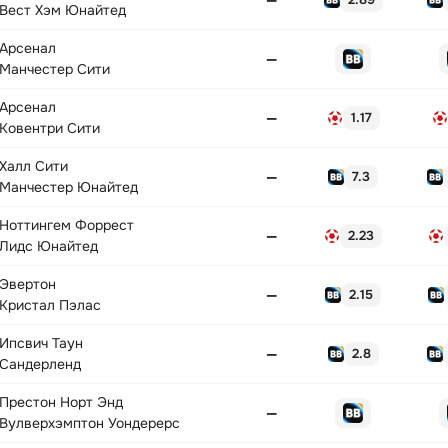
Вест Хэм Юнайтед
Арсенал
—
Манчестер Сити
Арсенал
—
1.17
Ковентри Сити
Халл Сити
—
7.3
Манчестер Юнайтед
Ноттингем Форрест
—
2.23
Лидс Юнайтед
Эвертон
—
2.15
Кристал Пэлас
Ипсвич Таун
—
2.8
Сандерленд
Престон Норт Энд
—
Вулверхэмптон Уондерерс