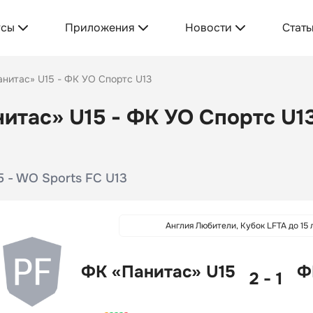
усы
Приложения
Новости
Стать
нитас» U15 - ФК УО Спортс U13
итас» U15 - ФК УО Спортс U13
5 - WO Sports FC U13
Англия Любители, Кубок LFTA до 15 
ФК «Панитас» U15
Ф
2 - 1