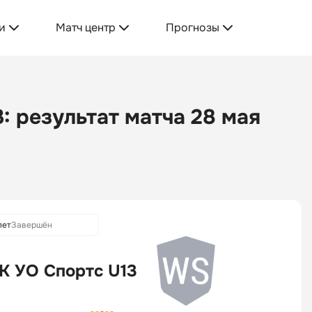
и
Матч центр
Прогнозы
: результат матча 28 мая
лет
Завершён
К УО Спортс U13