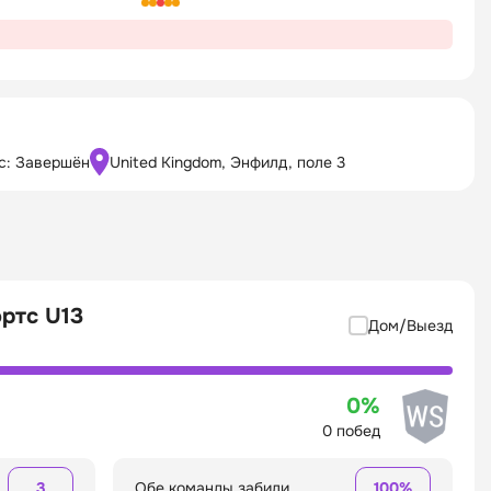
с: Завершён
United Kingdom, Энфилд, поле 3
ртс U13
Дом/Выезд
0%
0 побед
3
Обе команды забили
100%