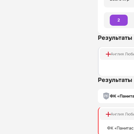
2
Результаты
Англия Люб
Результаты
ФК «Панита
Англия Люб
ФК «Панитас