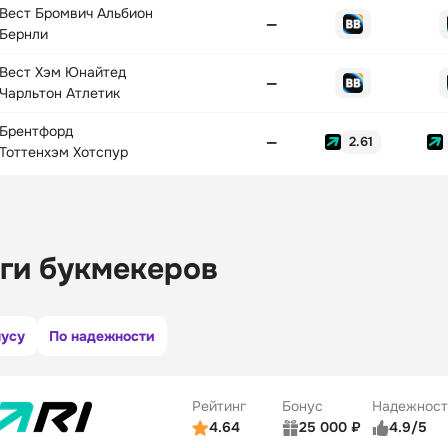
Вест Бромвич Альбион
—
Бернли
Вест Хэм Юнайтед
—
Чарльтон Атлетик
Брентфорд
—
2.61
Тоттенхэм Хотспур
ги букмекеров
нусу
По надежности
Рейтинг
Бонус
Надежност
4.64
25 000 ₽
4.9/5