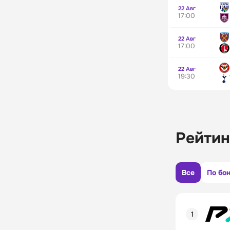
22 Авг
17:00
22 Авг
17:00
22 Авг
19:30
Рейтин
Все
По бо