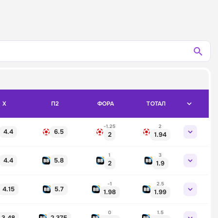
X
П2
ФОРА
ТОТАЛ
-1.25
2
4.4
6.5
2
1.94
1
3
4.4
5.8
2
1.9
-1
2.5
4.15
5.7
1.98
1.99
0
1.5
3.48
2.375